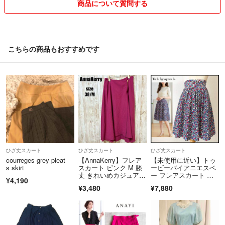
商品について質問する
※未使用・未開封品について
中身の確認をしていませんので、購入後にご自身で確認されて何らかの
不良がありましてもクレームはお断りします。特にコスメ関係について
は保証できません。
こちらの商品もおすすめです
気持ちの良い取引になれば嬉しいです。
宜しくお願いします！
ひざ丈スカート
ひざ丈スカート
ひざ丈スカート
courreges grey pleat
【AnnaKerry】フレア
【未使用に近い】トゥ
s skirt
スカート ピンク M 膝
ービーバイアニエスベ
丈 きれいめカジュア
ー フレアスカート 花
¥4,190
ル 上品
柄 パープル M
¥3,480
¥7,880