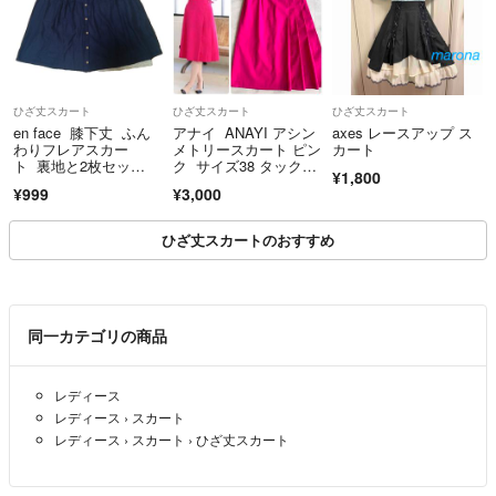
ひざ丈スカート
ひざ丈スカート
ひざ丈スカート
en face 膝下丈 ふん
アナイ ANAYI アシン
axes レースアップ ス
わりフレアスカー
メトリースカート ピン
カート
ト 裏地と2枚セッ
ク サイズ38 タックプ
¥1,800
ト ネイビー
リーツ
¥999
¥3,000
ひざ丈スカートのおすすめ
同一カテゴリの商品
レディース
レディース
›
スカート
レディース
›
スカート
›
ひざ丈スカート