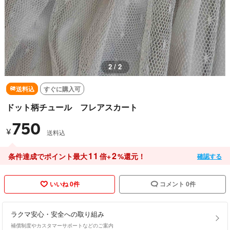
2 / 2
送料込
すぐに購入可
ドット柄チュール フレアスカート
750
¥
送料込
11
2
条件達成でポイント最大
倍+
%還元！
確認する
いいね 0件
コメント 0件
ラクマ安心・安全への取り組み
補償制度やカスタマーサポートなどのご案内