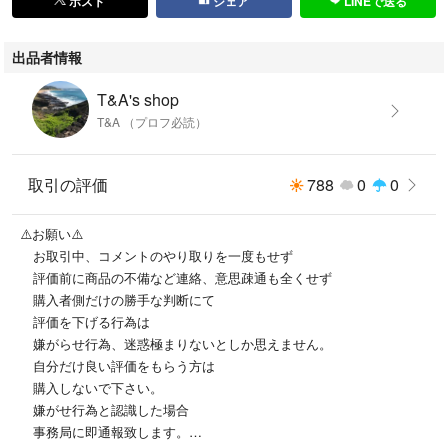
ポスト
シェア
LINEで送る
出品者情報
T&A's shop
T&A （プロフ必読）
取引の評価
788
0
0
⚠️お願い⚠️
お取引中、コメントのやり取りを一度もせず
評価前に商品の不備など連絡、意思疎通も全くせず
購入者側だけの勝手な判断にて
評価を下げる行為は
嫌がらせ行為、迷惑極まりないとしか思えません。
自分だけ良い評価をもらう方は
購入しないで下さい。
嫌がせ行為と認識した場合
事務局に即通報致します。