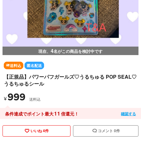
4
現在、
名がこの商品を検討中です
送料込
匿名配送
【正規品】パワーパフガールズ♡うるちゅる POP SEAL♡
うるちゅるシール
999
¥
送料込
11
条件達成でポイント最大
倍還元！
確認する
いいね 4件
コメント 0件