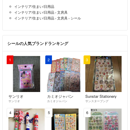
インテリア/住まい/日用品
インテリア/住まい/日用品
›
文房具
インテリア/住まい/日用品
›
文房具
›
シール
シールの人気ブランドランキング
1
2
3
サンリオ
カミオジャパン
Sunstar Stationery
サンリオ
カミオジャパン
サンスターブング
4
5
6