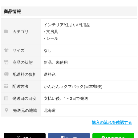
簡易包装でこのまま直接
ゆうパケットポストminiにて
商品情報
発送させて頂きます。
インテリア/住まい/日用品
一度人の手に渡った商品です。
カテゴリ
›
文房具
神経質•完璧を求める方は
›
シール
ご購入をお控え下さい。
サイズ
なし
お値下げ不可
お手数では
商品の状態
新品、未使用
ございますが
配送料の負担
送料込
プロフィールをご覧頂き
購入申請をお願い致します。
配送方法
かんたんラクマパック(日本郵便)
♯シール
発送日の目安
支払い後、1～2日で発送
♯今、大人気
♯シール交換
発送元の地域
北海道
♯うるちゅる
購入の流れを確認する
♯シール