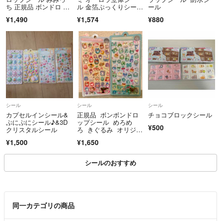
ち 正規品 ボンドロ サ
ル 金箔ぷっくりシー
ール
止、支払い期限に支払いされない、購入者様独自のルールをお持ちでト
ンスター文具 たまごっ
ル シール
¥1,490
¥1,574
¥880
ラブル回避為にも購入申請されましても承認いたしません。
ち
尚、プロフィールにもこのように記載してても購入申請、商品説明にな
い要望をコメント頂きます。
悪い、普通評価が合わせ３個以上の方でコメント頂きましても対応出来
ない場合など、場合に寄ってはコメント削除、プロフィールをお読み頂
いてないと言う事でブロック致します。
最近、買う気もないのに、遊び半分で、購入申請される方が非常に多い
ですので、こちらは如何なる場合でも評価までさせて頂きます。
シール
シール
シール
ご理解頂けますと幸いです。
カプセルインシール&
正規品 ボンボンドロ
チョコブロックシール
●相場にて金額が値上がりする場合がございます。
ぷにぷにシール♪&3D
ップシール めろめ
¥500
いかなる場合でも購入後のキャンセル、返金は致しません
クリスタルシール
ろ きぐるみ オリジナ
ル ２枚セット
¥1,500
¥1,650
シールのおすすめ
同一カテゴリの商品