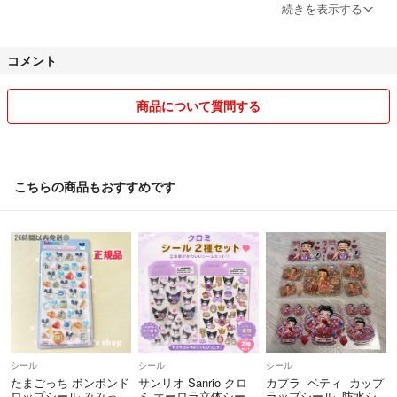
●お値引き交渉は、常識の範囲内でお願い致します。
続きを表示する
最安値がどうであれ、私が送料、手数料を差し引いた額
を決めています。
コメント
あまりにもしつこい値引き交渉には、お応えしません。そういう方と
は、取引したくありませんので、ブロックさせて頂きます。
●個々にご購入頂きましても発送先が同じ場合、お申し出がない場合、
商品について質問する
同一発送させて頂きます。
●送料の関係で簡易包装での発送になる場合が
ございます🙇‍♀️ご理解下さい。
●お取引経験０の方、購入申請をされるだけで購入期限内に購入頂けな
こちらの商品もおすすめです
いという非常識な方が続きましたので、お取引経験０の方の購入申請の
承認は申し訳ないのですが、お断り、キャンセルさせて頂きます。
お取引経験０の方で、発送に際し私の発送方法にご理解頂けない方、こ
ちらがお断りしているにも関わらず、しつこくメッセージを送られる方
がおり怖い思いも経験致しましたのでお取引経験０方のお取引はお断り
致します。
他国籍で日本語を余りご理解頂けない方の商品購入はお断り、キャンセ
ルさせて頂く場合がございます。
(商品到着後に、片言の日本語でトラブルになりましたので、ご理解頂
シール
シール
シール
けますと幸いです。)
たまごっち ボンボンド
サンリオ Sanrio クロ
カプラ ベティ カップ
●悪い、普通評価が合わせて３個以上ある方の購入申請は、トラブル防
ロップシール みみっ
ミ オーロラ立体シー
ラップシール 防水シ