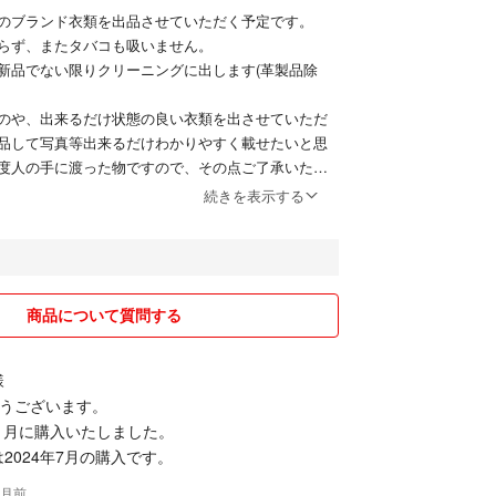
のブランド衣類を出品させていただく予定です。
らず、またタバコも吸いません。
新品でない限りクリーニングに出します(革製品除
のや、出来るだけ状態の良い衣類を出させていただ
品して写真等出来るだけわかりやすく載せたいと思
度人の手に渡った物ですので、その点ご了承いただ
いたします。
続きを表示する
から１〜３日程度で対応させていただきます。
ージ等頂いた場合は出来るだけ早くご返信いたしま
0時以降の返信になりますのでご了承願います。
商品について質問する
くお取引できるように頑張りたいと思いますので、
たします。
様
うございます。
年１月に購入いたしました。
2024年7月の購入です。
ヶ月前