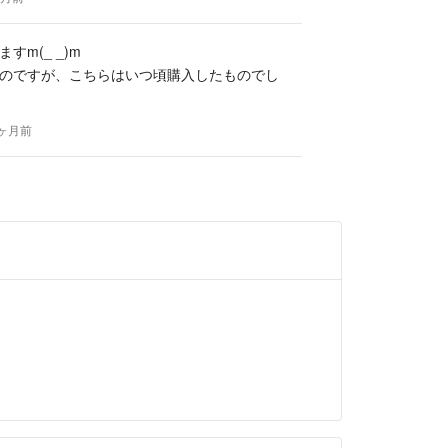
すm(_ _)m
のですが、こちらはいつ頃購入したものでし
5ヶ月前