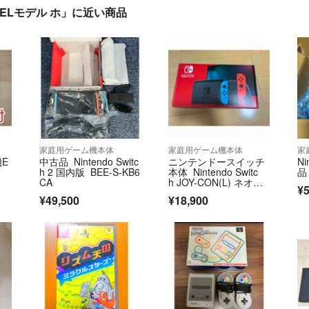
h 有機ELモデル ホ」に近い商品
家庭用ゲーム機本体
家庭用ゲーム機本体
家
機E
中古品 Nintendo Switc
ニンテンドースイッチ
Ni
h 2 国内版 BEE-S-KB6
本体 Nintendo Switc
品
CA
h JOY-CON(L) ネオン
¥5
ブルー/(R) ネオンレッ
¥49,500
¥18,900
ド