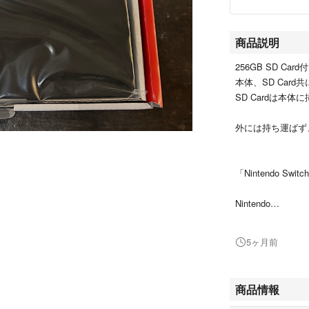
商品説明
256GB SD Ca
本体、SD Card
SD Cardは本
外には持ち運ばず
「Nintendo Swi
Nintendo
型番：NINTENDO
カラー：ホワイト
5ヶ月前
#Nintendo
#エンタメ/ホビー
商品情報
#ゲームソフト/