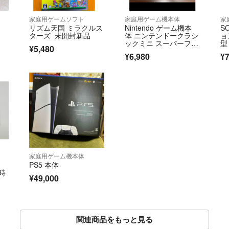
家庭用ゲームソフト
家庭用ゲーム機本体
家
リズム天国 ミラクルス
Nintendo ゲーム機本
S
ターズ 未開封新品
体 ニンテンドークラシ
ョ
ックミニ スーパーファ
型
¥5,480
ミコン
¥6,980
¥7
家庭用ゲーム機本体
PS5 本体
当時
¥49,000
関連商品をもっと見る