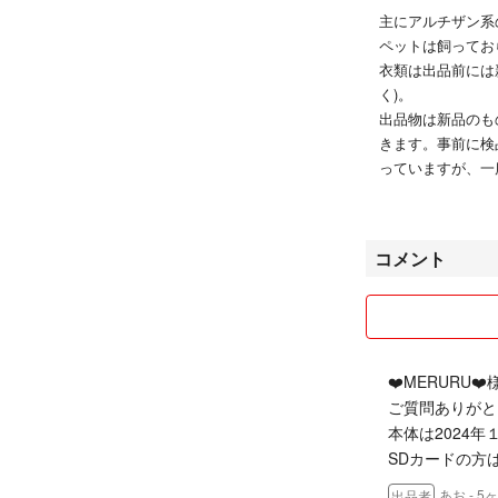
主にアルチザン系
ペットは飼ってお
衣類は出品前には
く)。
出品物は新品のも
きます。事前に検
っていますが、一
きますようお願い
商品の発送は購入
コメント
コメントやメッセ
すが、基本的に2
お互いが気持ちよ
よろしくお願いい
❤️MERURU❤️
ご質問ありがと
本体は2024
SDカードの方は
あお
- 5
出品者