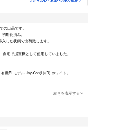
ラクマ安心・安全への取り組み
rd付での出品です。
共に初期化済み。
体に挿入した状態で出荷致します。
、自宅で据置機として使用していました。
tch 有機ELモデル Joy-Con(L)/(R) ホワイト」
 SWITCH (ユウキELモデル)JOY
続きを表示する
ゲーム機本体