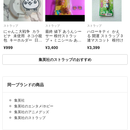
ストラップ
ストラップ
ストラップ
にゃんこ大戦争 カラ
最終 値下 あうんシー
ハローキティ かえ
ビナ 未使用 ネコ小籠
サー 根付ストラッ
る 開運 ストラップ 3
包 キーホルダー 日
プ + ミニシール あう
連マスコット 根付け
本 ゲーム 雑貨
ん シーサー
¥999
¥3,400
¥3,399
集英社のストラップのおすすめ
同一ブランドの商品
集英社
集英社のエンタメ/ホビー
集英社のアニメグッズ
集英社のストラップ