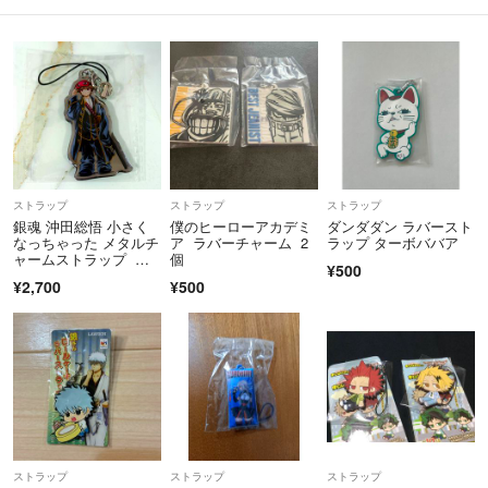
ストラップ
ストラップ
ストラップ
銀魂 沖田総悟 小さく
僕のヒーローアカデミ
ダンダダン ラバースト
なっちゃった メタルチ
ア ラバーチャーム 2
ラップ ターボババア
ャームストラップ 幼
個
¥500
少期 【貴重】
¥2,700
¥500
ストラップ
ストラップ
ストラップ