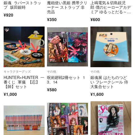
銀魂 ラバーストラッ
魔砲使い黒姫 携帯クリ
上鳴電気＆切島鋭児
プ 坂田銀時
ーナー ストラップ 非
郎 僕のヒーローアカデ
売品
ミア ゆるっとだる～
¥920
ん ラバーストラップ
¥350
¥600
キャラクターグッズ
その他
その他
HUNTER×HUNTER 一
呪術廻戦2冊セット 1
銀魂展 はたちのつど
番くじ 軍儀 【忍】
3、14
い フレークシール 侍
【師】セット
大集合セット
¥580
¥1,000
¥1,600