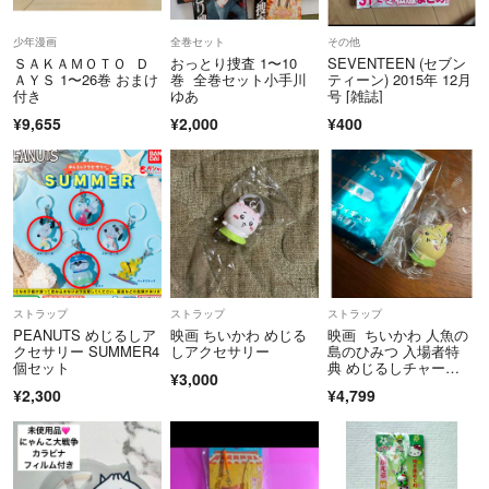
少年漫画
全巻セット
その他
ＳＡＫＡＭＯＴＯ Ｄ
おっとり捜査 1〜10
SEVENTEEN (セブン
ＡＹＳ 1〜26巻 おまけ
巻 全巻セット小手川
ティーン) 2015年 12月
付き
ゆあ
号 [雑誌]
¥9,655
¥2,000
¥400
ストラップ
ストラップ
ストラップ
PEANUTS めじるしア
映画 ちいかわ めじる
映画 ちいかわ 人魚の
クセサリー SUMMER4
しアクセサリー
島のひみつ 入場者特
個セット
典 めじるしチャー
¥3,000
ム うさぎ
¥2,300
¥4,799