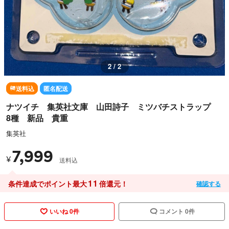
1 / 2
送料込
匿名配送
ナツイチ 集英社文庫 山田詩子 ミツバチストラップ
8種 新品 貴重
集英社
7,999
¥
送料込
11
条件達成でポイント最大
倍還元！
確認する
いいね 0件
コメント 0件