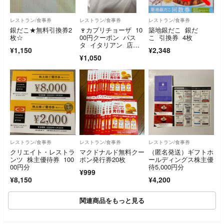
レストラン/食事券
レストラン/食事券
レストラン/食事券
銀だこ★無料引換券2
🍷カプリチョーザ 10
築地銀だこ 銀だ
枚☆
00円クーポン パス
こ 引換券 4枚
タ イタリアン 店内
¥1,150
¥2,348
食事 テイクアウトに
¥1,050
も
レストラン/食事券
レストラン/食事券
レストラン/食事券
クリエイト・レストラ
マクドナルド無料クー
（匿名発送）ギフトホ
ンツ 株主優待券 100
ポン発行券20枚
ールディングス株主優
00円分
待5,000円分
¥999
¥8,150
¥4,200
関連商品をもっと見る