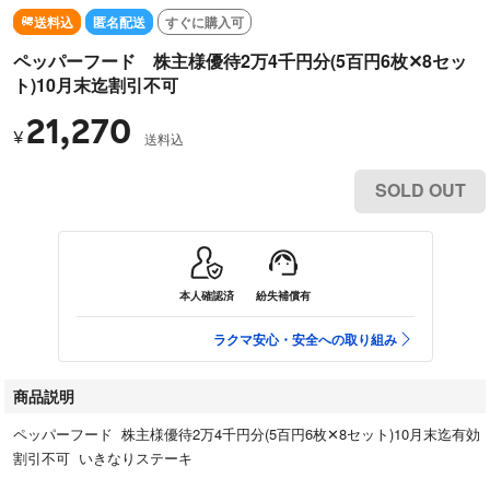
送料込
匿名配送
すぐに購入可
ペッパーフード 株主様優待2万4千円分(5百円6枚✕8セッ
ト)10月末迄割引不可
21,270
¥
送料込
SOLD OUT
本人確認済
紛失補償有
ラクマ安心・安全への取り組み
商品説明
ペッパーフード 株主様優待2万4千円分(5百円6枚✕8セット)10月末迄有効
割引不可 いきなりステーキ