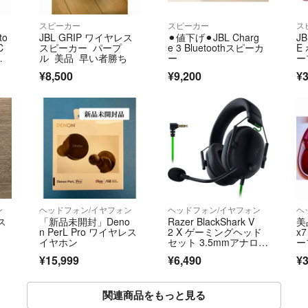
スピーカー
スピーカー
ス
to
JBL GRIP ワイヤレス
⚫︎値下げ⚫︎JBL Charg
JB
C
スピーカー パープ
e 3 Bluetoothスピーカ
E
ポ
ル 美品 早い者勝ち
ー
ー
LI
¥8,500
¥9,200
¥3
ン
ヘッドフォン/イヤフォン
ヘッドフォン/イヤフォン
ヘ
ース
「新品未開封」Deno
Razer BlackShark V
美品
n PerL Pro ワイヤレス
2 X ゲーミングヘッド
x7
イヤホン
セット 3.5mmアナロ
ー
グ 7.1ch サラウンド
備
¥15,999
¥6,490
¥3
関連商品をもっと見る