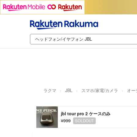
ラクマ
JBL
スマホ/家電/カメラ
オー
jbl tour pro 2 ケースのみ
¥999
SOLDOUT