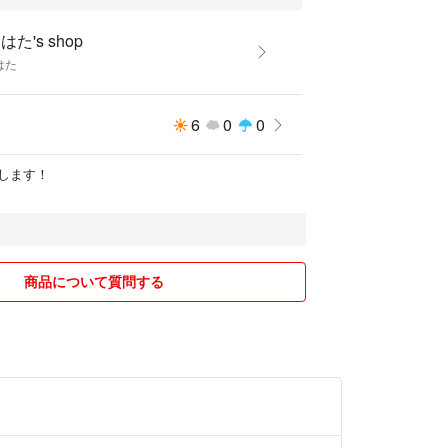
はた's shop
はた
6
0
0
します！
商品について質問する