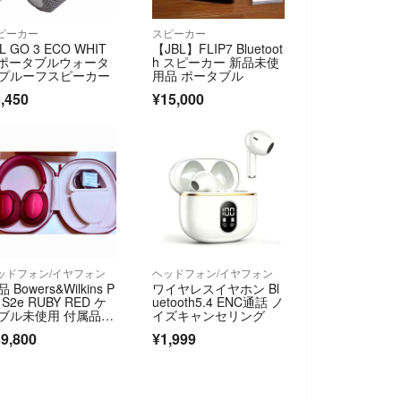
ピーカー
スピーカー
L GO 3 ECO WHIT
【JBL】FLIP7 Bluetoot
 ポータブルウォータ
h スピーカー 新品未使
プルーフスピーカー
用品 ポータブル
,450
¥15,000
ッドフォン/イヤフォン
ヘッドフォン/イヤフォン
 Bowers&Wilkins P
ワイヤレスイヤホン Bl
 S2e RUBY RED ケ
uetooth5.4 ENC通話 ノ
ブル未使用 付属品完
イズキャンセリング
9,800
¥1,999