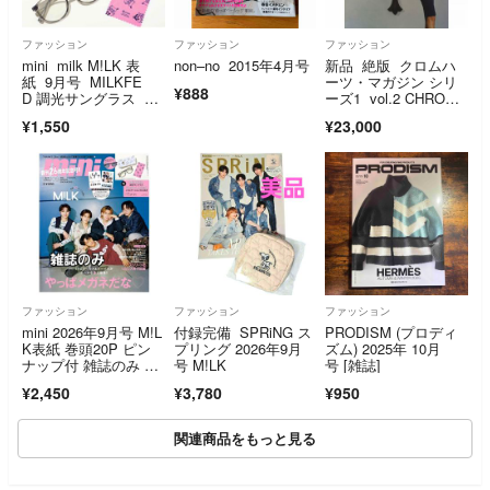
ファッション
ファッション
ファッション
mini milk M!LK 表
non–no 2015年4月号
新品 絶版 クロムハ
紙 9月号 MILKFE
ーツ・マガジン シリ
¥888
D 調光サングラス し
ーズ1 vol.2 CHROM
んちゃんメガネケー
E HEARTS MAGAZIN
¥1,550
¥23,000
ス メガネ拭き ３点
E
セット
ファッション
ファッション
ファッション
mini 2026年9月号 M!L
付録完備 SPRiNG ス
PRODISM (プロディ
K表紙 巻頭20P ピン
プリング 2026年9月
ズム) 2025年 10月
ナップ付 雑誌のみ サ
号 M!LK
号 [雑誌]
ングラスなし 宝島社
¥2,450
¥3,780
¥950
関連商品をもっと見る