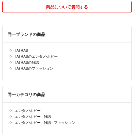
価でお返しし領収書もお入れしましたが、自分なりに努めた結果が悲し
商品について質問する
い結末になったので領収書はお断りさせて下さい。
◆購入手続きは、最後まで責任をもってお取引が出来る方でお願い致し
ます。
同一ブランドの商品
当方が発送通知に変更するタイミングは、追跡が可能となった段階です
ので、発送通知に変わってないからと安易にキャンセルを言われても、
TATRAS
既に発送済みの事が有り、そうなると回収の対応が出来ません。
TATRASのエンタメ/ホビー
発送後の物に対しては、(他の方から重複購入になり)不要になったから
TATRASの雑誌
と返品を言われても受け付けられませんので、受け取って頂きご自身で
TATRASのファッション
転売等を行って下さい。
★お値下げについて・・・商品説明にも記載させて頂いてますが、単品
でのお値下げは考えてない事と、他の方にも同じ様にお断りしてきてる
同一カテゴリの商品
ので（特にまだ取引中の場合は）了承してはダメだと思っています。
また、提示額で購入して下さった方が居られる場合は、自分が購入者だ
エンタメ/ホビー
った場合、値上げは許されても値下げは嬉しくないと感じるのでゴメン
エンタメ/ホビー
›
雑誌
なさい。
エンタメ/ホビー
›
雑誌
›
ファッション
◆パソコンで進行しておりますのと、日中は仕事をしておりますので、