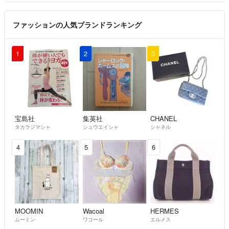
返答が遅くなることもございますが、メッセージは確認次第、必ずお返
事をさせて頂く様に努めます。
ファッションの人気ブランドランキング
返信が遅くなってしまってることにお詫び申し上げます。
1
2
3
宝島社
集英社
CHANEL
タカラジマシャ
シュウエイシャ
シャネル
4
5
6
MOOMIN
Wacoal
HERMES
ムーミン
ワコール
エルメス