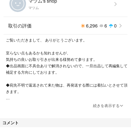
マツム's shop
耐荷重目安：～5kg
マツム
ブランドタグが厚くてモッチリなレザー素材＆豪華な箔押し加工になって
いることがまず一番でしょうか。あと、布地だけで構成されていた持ち手
取引の評価
6,296
6
0
にも、うっすらですがスポンジが入るようになりました。
ご覧いただきまして、 ありがとうございます。
ドッシリな重みを感じるキルティングで、バッグ用途に合ったタフさと思
います。
至らない点もあるかも知れませんが、
擦れて色が変わるなどもなくて使いやすいカラー。
気持ちの良いお取り引きが出来る様努めて参ります。
◆出品画面に不具合ありで解消されないので、一旦出品して再編集して
ファスナーで閉められる仕様ですが、底までが深いので、手を深く突っ込
補足する方向にしております。
まないとダメなので、誰かに財布を盗まれるなどの心配は薄いです。
◆宛先不明で返送されて来た物は、再発送する際には着払いとさせて頂
内ポケットも重要ポイントです。
きます。
自分はこのバッグだけで十分に大きいので、エコバッグ要らずで過ごして
◆領収書発行は対応しておりませんので、必要な方はご購入をお控え願
ます。
続きを表示する
います。
普通評価を頂いたのがこの領収書を巡る件で、フリル規定にも書かれて
コメント
るのですが必要時は事前申請を入れてた頂いた方が今後、トラブルを回
避する為にも必要な旨をお知らせした結果です。こちらからは良いの評