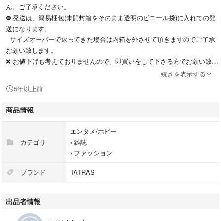
ん。ご了承ください。
⛔ 発送は、簡易梱包(未開封箱をそのまま透明のビニール袋)に入れての発
送になります。
サイズオーバーで返ってきた場合は内箱を外させて頂きますのでご了承
お願い致します。
❌ お値下げも考えておりませんので、即買いをして下さる方でお願い致し
ます。
続きを表示する
⛔ ＰＣにて取引を進めております。日中も仕事の都合でご連絡が遅くなる
5年以上前
かもしれませんので、お許し頂ける方でお願い致します。
商品情報
GLOW (グロー) 2019年 12月 1,080円
《付録》
エンタメ/ホビー
TATRAS＆STRADA EST（タトラス＆ストラダエスト）キルティングBIG
カテゴリ
›
雑誌
バッグ
›
ファッション
縦37×横42（最大）×マチ13cm
ブランド
TATRAS
素材：ポリエステル、ポリウレタン、PVC、POM、合金
出品者情報
重さ：164g
収納サイズ：B4タテ