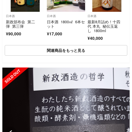
日本酒
日本酒
日本酒
新政頒布会 第二
日本酒 1800㎖ 6本セ
最新8月詰め！十四
弾 第三弾
ット
代 本丸 秘伝玉返
し 1800ml
¥90,000
¥17,000
¥40,000
関連商品をもっと見る
OUT
SOLD O