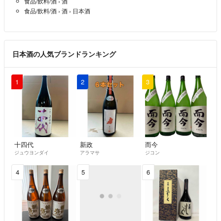
食品/飲料/酒
›
酒
食品/飲料/酒
›
酒
›
日本酒
日本酒の人気ブランドランキング
1
2
3
十四代
新政
而今
ジュウヨンダイ
アラマサ
ジコン
4
5
6