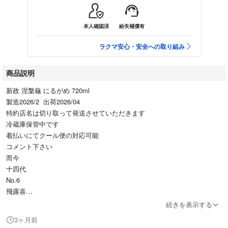
本人確認済
紛失補償有
ラクマ安心・安全への取り組み
商品説明
新政 涅槃龜 にるがめ 720ml
製造2026/2 出荷2026/04
特約店名は切り取って発送させていただきます
冷蔵庫保管中です
着払いにてクール便の対応可能
コメント下さい
而今
十四代
No.6
飛露喜
光栄菊
続きを表示する
花陽浴
3ヶ月前
新政