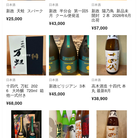
日本酒
日本酒
日本酒
新政 天蛙 スパーク
新政 半分会 第一回5
新政 陽乃鳥 新品未
月 クール便発送
開封 ２本 2026年6月
¥25,000
出荷
¥43,000
¥57,000
日本酒
日本酒
日本酒
十四代 万虹 202
新政ビリジアン 3本
高木酒造 十四代 本
6 大吟醸 720ml 箱
丸 最新8月
¥45,000
他一式付き
¥38,900
¥68,000