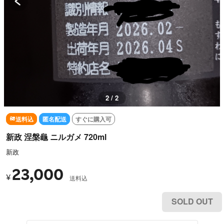
1 / 2
送料込
匿名配送
すぐに購入可
新政 涅槃龜 ニルガメ 720ml
新政
23,000
¥
送料込
SOLD OUT