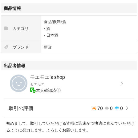
田酒
商品情報
磯自慢
写楽
食品/飲料/酒
カテゴリ
›
酒
›
日本酒
ブランド
新政
出品者情報
モエモエ's shop
モエモエ
本人確認済
取引の評価
70
0
0
初めまして、取引していただける皆様に迅速かつ快適に喜んでいただけ
るように努力します。よろしくお願いします。