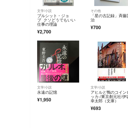
文学/小説
その他
ブルシット・ジョ
「星の古記録」斉藤
ブ クソどうでもいい
治
仕事の理論
¥700
¥2,700
文学/小説
文学/小説
永遠の記憶
アヒルと鴨のコイン
ッカ-/東京創元社/伊
¥1,950
幸太郎（文庫）
¥693