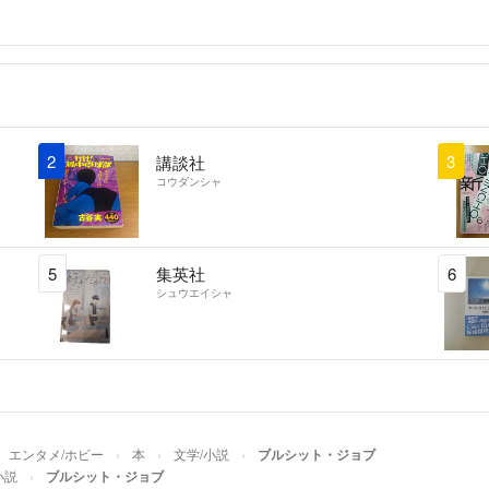
2
3
講談社
コウダンシャ
5
集英社
6
シュウエイシャ
エンタメ/ホビー
本
文学/小説
ブルシット・ジョブ
小説
ブルシット・ジョブ