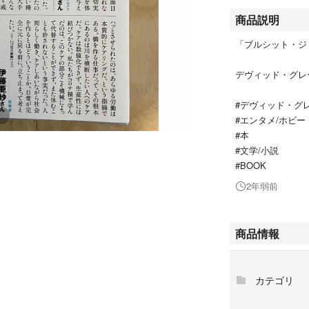
商品説明
「ブルシット・ジ
デヴィッド・グレ
#デヴィッド・グ
#エンタメ/ホビー
#本
#文学/小説
#BOOK
2年弱前
商品情報
カテゴリ