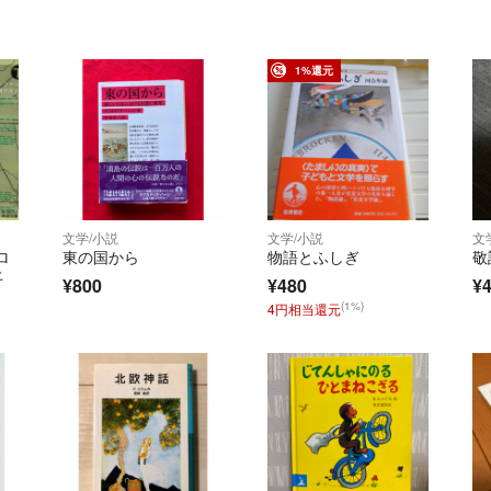
1%還元
文学/小説
文学/小説
文
ロ
東の国から
物語とふしぎ
敬
上
¥800
¥480
¥
(1%)
4円相当還元