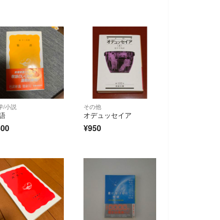
学/小説
その他
語
オデュッセイア
400
¥950