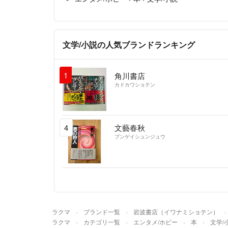
文学/小説の人気ブランドランキング
1
角川書店
カドカワショテン
4
文藝春秋
ブンゲイシュンジュウ
ラクマ
ブランド一覧
岩波書店（イワナミショテン）
ラクマ
カテゴリ一覧
エンタメ/ホビー
本
文学/