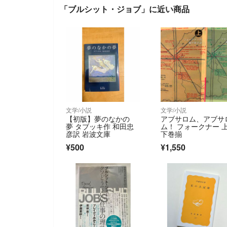
「ブルシット・ジョブ」に近い商品
文学/小説
文学/小説
【初版】夢のなかの
アブサロム、アブサ
夢 タブッキ作 和田忠
ム！ フォークナー 
彦訳 岩波文庫
下巻揃
¥500
¥1,550