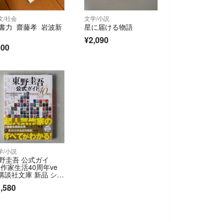
文/社会
文学/小説
書力 齋藤孝 岩波新
星に届ける物語
¥2,090
300
学/小説
野圭吾 公式ガイ
 作家生活40周年ve
. 講談社文庫 新品 シュ
ンク未開封
,580