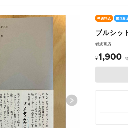
SOLD OUT
送料込
匿名配
ブルシッ
岩波書店
1,900
¥