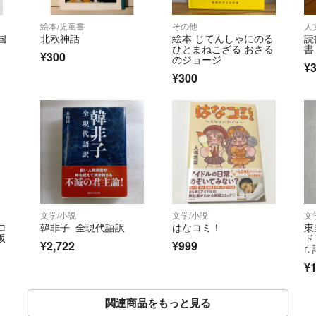
絵本/児童書
その他
人
国
北欧神話
絵本 じてんしゃにのる
読
ひとまねこざる おさる
書
¥300
のジョージ
¥
¥300
文学/小説
文学/小説
文
ロ
韓非子 全現代語訳
はなコミ！
東
坂
ド
¥2,722
¥999
r
リ
¥1
関連商品をもっと見る