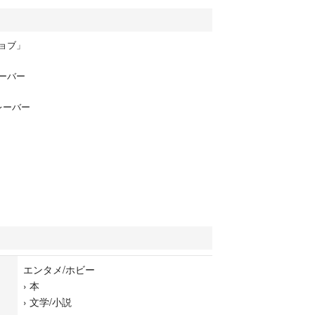
ョブ」
ーバー
レーバー
エンタメ/ホビー
›
本
›
文学/小説