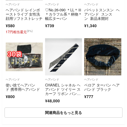
ヘアバンド
ヘアバンド
ヘアバンド
ヘアバンド レインボ
♡No.26-090 ＊LL＊Ⅲ
パペットスンスン ヘ
ーストライプ 女性洗
＊カラフル系＊柄物＊
アバンド スンス
顔用ソフトストレッチ
幅広ターバン
ン 新品未開封
¥580
¥739
¥1,340
(3%)
17円相当還元
ヘアバンド
ヘアバンド
ヘアバンド
使い捨てへアバン
CHANEL シャネル ヘ
ベロア ターバン ヘア
ド 携帯用ヘアバンド
アバンド ツイリー ス
バンド ブラック
カーフ リボン バンド
¥800
¥777
ー シルク ブラック ホ
¥48,000
ワイト 2026SS AAB9
64 B24379 UA257 超
美品
関連商品をもっと見る