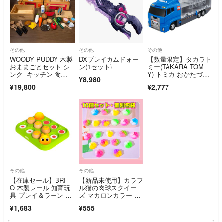
その他
その他
その他
WOODY PUDDY 木製
DXブレイカムドォー
【数量限定】タカラト
おままごとセット シ
ン(1セット)
ミー(TAKARA TOM
ンク キッチン 食
Y) トミカ おかたづけ
¥8,980
材 まとめ売り
コンボイ
¥19,800
¥2,777
その他
その他
【在庫セール】BRI
【新品未使用】カラフ
O 木製レール 知育玩
ル猫の肉球スクイー
具 プレイ＆ラーン ミ
ズ マカロンカラー ス
ュージックキャタ
トレス解消 送料込み
¥1,683
¥555