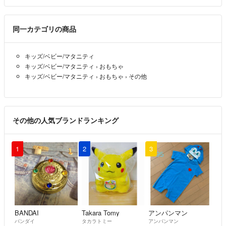
同一カテゴリの商品
キッズ/ベビー/マタニティ
キッズ/ベビー/マタニティ
›
おもちゃ
キッズ/ベビー/マタニティ
›
おもちゃ
›
その他
その他の人気ブランドランキング
1
2
3
BANDAI
Takara Tomy
アンパンマン
バンダイ
タカラトミー
アンパンマン