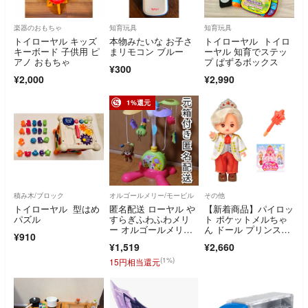
楽器のおもちゃ
知育玩具
知育玩具
トイローヤル キッズ
本物みたいな お子さ
トイローヤル トイロ
キーボード 子供用 ピ
まリモコン ブルー
ーヤル 知育でステッ
アノ おもちゃ
プ ぱずるボックス
¥300
¥2,000
¥2,990
1%還元
積み木/ブロック
オルゴールメリー/モービル
その他
トイローヤル 型はめ
匿名配送 ローヤル や
【新着商品】パイロッ
パズル
すらぎふわふわメリ
ト ポケットメルちゃ
ー オルゴールメリー
ん ドール プリンスダ
¥910
完動品 元箱入り即納
リア 3歳以上
¥1,519
¥2,660
(1%)
15円相当還元