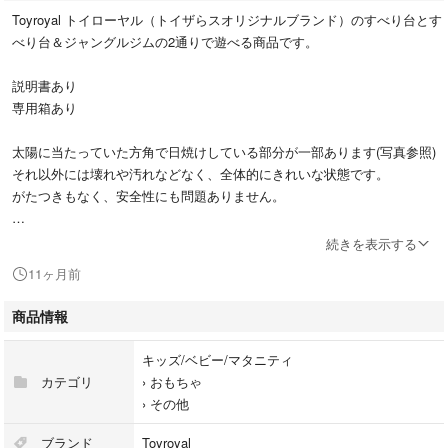
Toyroyal トイローヤル（トイザらスオリジナルブランド）のすべり台とす
べり台＆ジャングルジムの2通りで遊べる商品です。
説明書あり
専用箱あり
太陽に当たっていた方角で日焼けしている部分が一部あります(写真参照)
それ以外には壊れや汚れなどなく、全体的にきれいな状態です。
がたつきもなく、安全性にも問題ありません。
【商品詳細】
続きを表示する
商品名 かんたんへんしんジム＆すべり台
11ヶ月前
対象年齢 10ヶ月〜（つかまり立ちの頃）
適応体重 25kgまで
商品情報
本体サイズ
（最大）幅約126cm×奥行約98cm×高さ約70cm
キッズ/ベビー/マタニティ
（最小）幅約126cm×奥行約78cm×高さ約58cm
カテゴリ
›
おもちゃ
›
その他
ブランド
Toyroyal