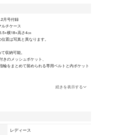
.2月号付録
なマルチケース
5×横18×高さ4㎝
の位置は写真と異なります。
めて収納可能。
付きのメッシュポケット、
指輪をまとめて留められる専用ベルトと内ポケット
続きを表示する
。
ままクラフト紙袋に入れて発送いたします。
いので、ほつれやファスナー等の機能不全がありま
せん。
しております。
レディース
承いただける方のみご購入ください