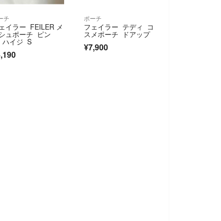
ーチ
ポーチ
ェイラー FEILER メ
フェイラー テディ コ
シュポーチ ピン
スメポーチ ドアップ
 ハイジ S
¥7,900
,190