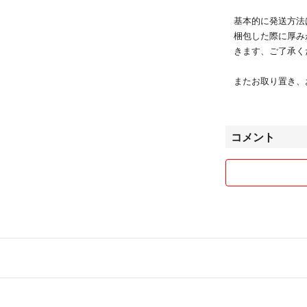
基本的に発送方法
梱包した際に厚み
きます、ご了承く
またお取り置き、
はご遠慮ください
まとめ買い同梱は
『ゆうパケットポ
コメント
お受けいたします
その場合、可否の
ださい。
以上のことをご理
毎週火曜日に出品
値下げ更新、商品
クしてみてくださ
よろしくお願いし