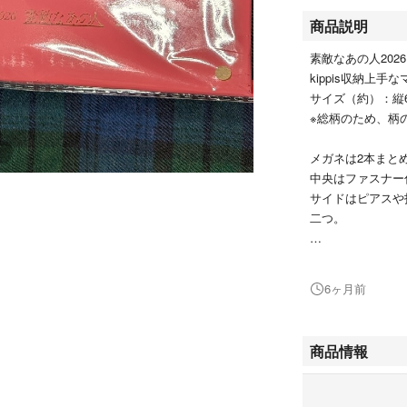
商品説明
素敵なあの人2026
kippis収納上手
サイズ（約）：縦6.
※総柄のため、柄
メガネは2本まと
中央はファスナー
サイドはピアスや
二つ。
付録のみ
未開封未使用です
6ヶ月前
写真2の未開封の
中を確認していな
しても対応出来ま
商品情報
お値下げはお断り
以上のことをご了