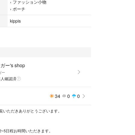
›
ファッション小物
›
ポーチ
kippis
ガー's shop
ガー
本人確認済
34
0
0
覧いただきありがとうございます。
2~5日程お時間いただきます。