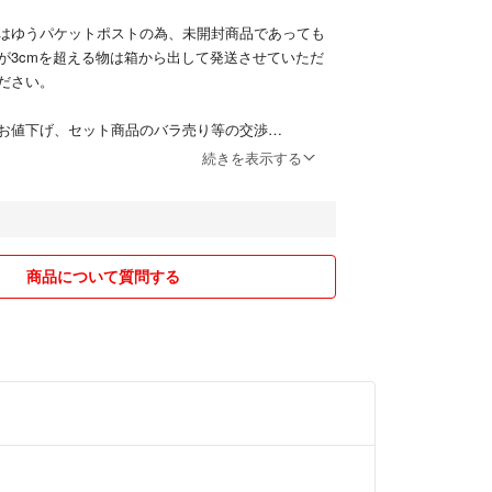
はゆうパケットポストの為、未開封商品であっても
が3cmを超える物は箱から出して発送させていただ
ださい。
お値下げ、セット商品のバラ売り等の交渉
。
続きを表示する
ストの規定内に収まるなら』
。
判断は未開封の状態での推測になることをご了承く
商品について質問する
解いただける方のみご購入ください。
します。
ページ編集などは随時行なっていきますのでチェッ
い。
ます。