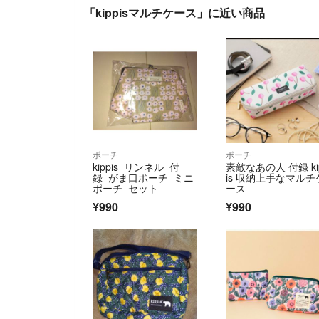
「kippisマルチケース」に近い商品
ポーチ
ポーチ
kippis リンネル 付
素敵なあの人 付録 ki
録 がま口ポーチ ミニ
is 収納上手なマルチ
ポーチ セット
ース
¥990
¥990