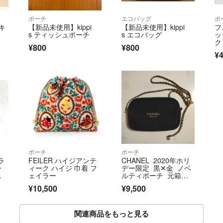
ポーチ
エコバッグ
ポ
キ
【新品未使用】kippi
【新品未使用】kippi
フ
s ティッシュポーチ
s エコバッグ
ッ
ク
¥800
¥800
¥4
ポーチ
ポーチ
ラ
FEILER ハイジアンテ
CHANEL 2020年ホリ
ー
ィーク ハイジ 巾着 フ
デー限定 黒✕金 ノベ
ー
ェイラー
ルティポーチ 元箱な
し チェーン付
¥10,500
¥9,500
関連商品をもっと見る