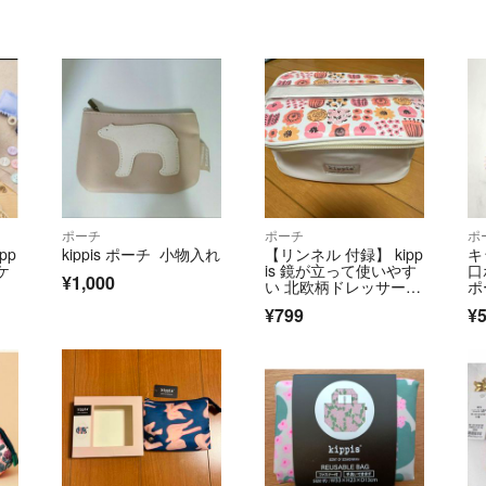
ポーチ
ポーチ
ポ
pp
kippis ポーチ 小物入れ
【リンネル 付録】 kipp
キ
ケ
is 鏡が立って使いやす
口
¥1,000
い 北欧柄ドレッサーポ
ポ
ーチ
イ
¥799
¥