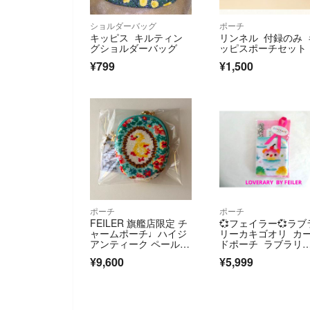
ショルダーバッグ
ポーチ
キッピス キルティン
リンネル 付録のみ 
グショルダーバッグ
ッピスポーチセット
¥799
¥1,500
ポーチ
ポーチ
FEILER 旗艦店限定 チ
💞フェイラー💞ラブ
ャームポーチ♩ハイジ
リーカキゴオリ カ
アンティーク ペールグ
ドポーチ ラブラリ
リーン♩
カード付
¥9,600
¥5,999