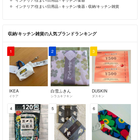
場合もあります。
インテリア/住まい/日用品
›
キッチン/食器
›
収納/キッチン雑貨
☆補償のない発送も多いのでご理解下さい。万一届かない場合でも、こ
ちらでは対応できません。受取評価はお願いします。補償が必要な方
は、お値段で対応させていただきますので、ご相談ください。
収納/キッチン雑貨の人気ブランドランキング
☆支払いがコンビニ支払いなどになる場合は、1週間以内にお願いしま
す。
1
2
3
☆商品に気になる点などありましたら、購入前に必ずご質問下さい。ノ
ンクレーム、ノーリタでお願いします。
読んでいただきありがとうございました♡
IKEA
白雪ふきん
DUSKIN
イケア
シラユキフキン
ダスキン
4
5
6