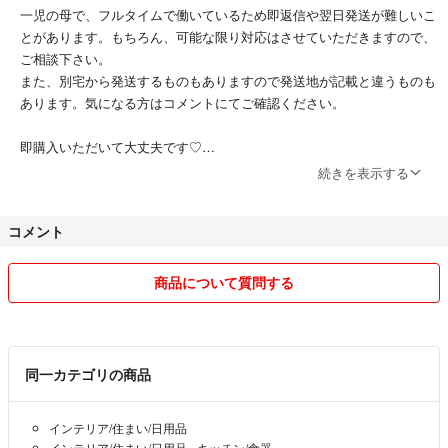
一児の母で、フルタイムで働いているため即返信や翌日発送が難しいこ
とがあります。もちろん、可能な限り対応はさせていただきますので、
ご相談下さい。
また、別宅から発送するものもありますので発送地が記載と違うものも
あります。気になる方はコメントにてご確認ください。
即購入いただいて大丈夫です♡
喫煙者、ペットおりません。
続きを表示する
お互いに良いお取引をしたいので、
コメント
ご購入していただいた方、
以下ご了承いただけたらと思いますので、よろしくお願い致します♡
商品について質問する
☆コメントやりとり中でも先に購入ボタンを押された方が優先となりま
す。
☆梱包は、衣服など小さく折りたたむ場合もありますので、シワなどご
同一カテゴリの商品
了承下さい。
インテリア/住まい/日用品
☆出品前に検品はしておりますが、素人判断なので見落としなどがある
インテリア/住まい/日用品
›
キッチン/食器