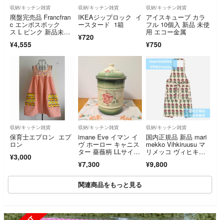
収納/キッチン雑貨
収納/キッチン雑貨
収納/キッチン雑貨
廃盤完売品 Francfran
IKEAジップロック イ
アイスキューブ カラ
c エンボスボック
ースタード 1箱
フル 10個入 新品 未使
ス L ピンク 新品未使
用 エコー金属
¥720
用 希少レア
¥4,555
¥750
収納/キッチン雑貨
収納/キッチン雑貨
収納/キッチン雑貨
保育士エプロン エプ
imane Eve イマン イ
国内正規品 新品 mari
ロン
ヴ ホーロー キャニス
mekko Vihkiruusu マ
ター 薔薇柄 LLサイ
リメッコ ヴィヒキル
¥3,000
ズ 廃盤品
ース エプロン ベビー
¥7,300
¥9,800
ピンク 日本限定
関連商品をもっと見る
SOLD OUT