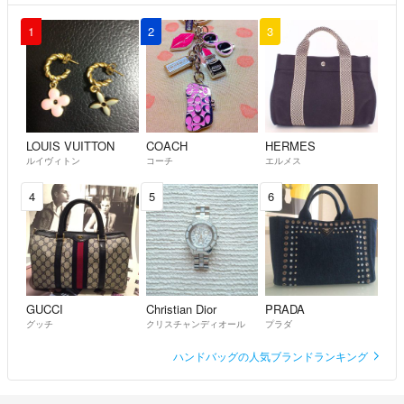
1
2
3
LOUIS VUITTON
COACH
HERMES
ルイヴィトン
コーチ
エルメス
4
5
6
GUCCI
Christian Dior
PRADA
グッチ
クリスチャンディオール
プラダ
ハンドバッグの人気ブランドランキング