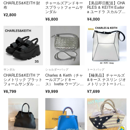
CHARLES&KEITH 財
チャールズアンドキー
【美品即日配送】CHA
布
スプラットフォームサ
RLES & KEITH Eudor
ンダル
a ユードラ スカルプチ
¥2,800
ュアバッグ ブラック
¥6,800
¥4,000
サンダル
ショルダーバッグ
トートバッグ
CHARLES&KEITH ア
Charles & Keith（チャ
【極美品】チャールズ
シメトリック プラット
ールズアンドキー
&キース ナスリン ジオ
フォームサンダル 厚
ス） Ivette ウーブンシ
メトリックトートバッ
底 35
ョルダーバッグ
グ 白 2way
¥6,799
¥9,999
¥7,699