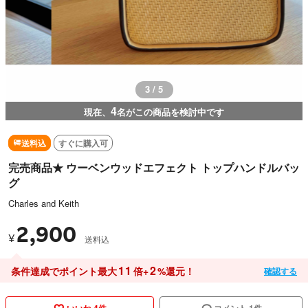
3 / 5
4
現在、
名がこの商品を検討中です
送料込
すぐに購入可
完売商品★ ウーベンウッドエフェクト トップハンドルバッ
グ
Charles and Keith
2,900
¥
送料込
11
2
条件達成でポイント最大
倍+
%還元！
確認する
いいね 4件
コメント 1件