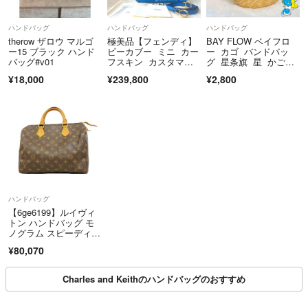
ハンドバッグ
ハンドバッグ
ハンドバッグ
therow ザロウ マルゴ
極美品【フェンディ】
BAY FLOW ベイフロ
ー15 ブラック ハンド
ピーカブー ミニ カー
ー カゴ バンドバッ
バッグ#v01
フスキン カスタマイ
グ 星条旗 星 かごバ
ズ 2way ハンドバッグ
ッグ
¥18,000
¥239,800
¥2,800
ハンドバッグ
【6ge6199】ルイヴィ
トン ハンドバッグ モ
ノグラム スピーディ3
0 M41108 ブラウン
¥80,070
【中古】レディース
Charles and Keithのハンドバッグのおすすめ