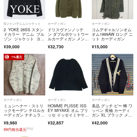
Gジャン/デニムジャケット
カーディガン
カーディガン
2 YOKE 26SS スタン
ドリスヴァンノッテ
コムデギャルソンオム
ドカラー デニム ブル
ン ダブルポケットウー
オム1999AW ロング ニ
ゾン ジャケット ヨー
ルカーディガン メン
ット カーディガン
ク
ズ XL
¥39,000
¥32,730
¥15,000
1%還元
カーディガン
カーディガン
カーディガン
ミュンヘナー・ストリ
HOMME PLISSE ISS
美品 グッチ ビー 蜂 ワ
ックモーデン チロルカ
EY MIYAKE オム プリ
ッペン 長袖 カーディ
ーディガン ナチュラル
ッセ イッセイミヤケ h
ガン XL ブラック メン
×グレー
p55jl141 プリーツ Vネ
ズ 黒
¥9,980
¥32,857
¥42,000
ック カーディガン ダ
ークネイビー系 3【中
(1%)
99円相当還元
古】