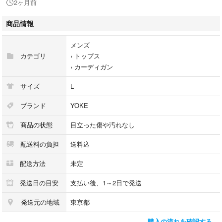
2ヶ月前
【品番】
25fw-k-05
商品情報
【状態】
メンズ
やや使用感あり
カテゴリ
›
トップス
目立った汚れは特にありません
›
カーディガン
【発送方法】
サイズ
L
簡易梱包にて発送します
ブランド
YOKE
Aeta ATON Auralee ancellm Apocrypha Batoner Badhiya beautiful peopl
商品の状態
目立った傷や汚れなし
e COMOLI CIOTA crepuscule CULLNI doublet DAIRIKU Dulcamara Digaw
el DAIWA PIER39 FUMITO GANRYU Feng Chen Wang Graphpaper Hed M
配送料の負担
送料込
ayner Hender Scheme Hare HERILL ISSUETHINGS Interim JieDa JOH
N LAWRENCE SULLIVAN KAIKO KEISUKEYOSHIDA Kijima Takayuki Ku
配送方法
未定
dos Kolor Kaptain Sunshine Lad Musician LITTLEBIG Lemaire LINOH M
y Beautiful Landlet MASU Markaware Marka MATSUFUJI mfpen Neon Sig
発送日の目安
支払い後、1～2日で発送
n Nepenthes NEAT Needles OUAT Omar Afridi polyploid RANTIKI RAKIN
発送元の地域
東京都
ES Sacai SEEALL seyto stein SUNSEA Syu Shinya Kozuka Studio Nicho
lson Studious Sacai Soduk SOSHIOTSUKI Sugarhill sulvam saby Sharee
購入の流れを確認する