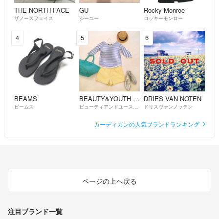
THE NORTH FACE
GU
Rocky Monroe
ザノースフェイス
ジーユー
ロッキーモンロー
4
5
6
BEAMS
BEAUTY&YOUTH UNITED ARROWS
DRIES VAN NOTEN
ビームス
ビューティアンドユースユナイテッドアローズ
ドリスヴァンノッテン
カーディガンの人気ブランドランキング
ページの上へ戻る
注目ブランド一覧