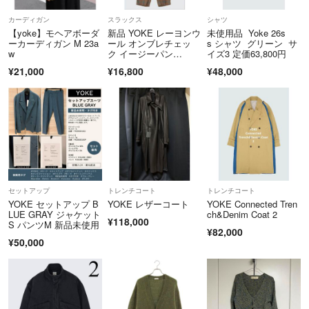
カーディガン
スラックス
シャツ
【yoke】モヘアボーダ
新品 YOKE レーヨンウ
未使用品 Yoke 26s
ーカーディガン M 23a
ール オンブレチェッ
s シャツ グリーン サ
w
ク イージーパン
イズ3 定価63,800円
ツ 3 トープ
¥21,000
¥16,800
¥48,000
セットアップ
トレンチコート
トレンチコート
YOKE セットアップ B
YOKE レザーコート
YOKE Connected Tren
LUE GRAY ジャケット
ch&Denim Coat 2
¥118,000
S パンツM 新品未使用
¥82,000
¥50,000