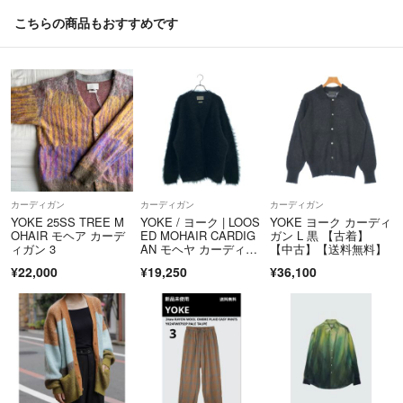
こちらの商品もおすすめです
カーディガン
カーディガン
カーディガン
YOKE 25SS TREE M
YOKE / ヨーク | LOOS
YOKE ヨーク カーディ
OHAIR モヘア カーデ
ED MOHAIR CARDIG
ガン L 黒 【古着】
ィガン 3
AN モヘヤ カーディガ
【中古】【送料無料】
ン | 2 | ブラック | メン
¥22,000
¥19,250
¥36,100
ズ