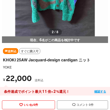
2 / 8
6
現在、
名がこの商品を検討中です
送料込
すぐに購入可
KHOKI 25AW Jacquard-design cardigan ニット
YOKE
22,000
¥
送料込
11
2
条件達成でポイント最大
倍+
%還元！
確認する
いいね 6件
コメント 0件