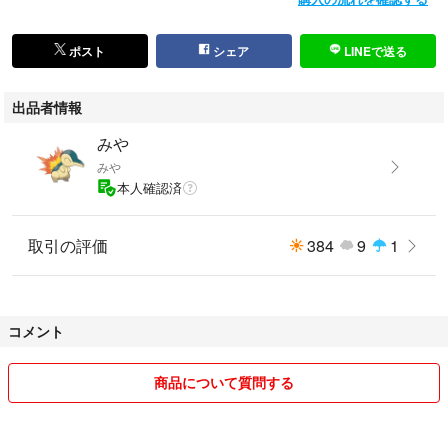
f Soerte Sublations South2 Sublations West8 Taiga Igari Teatora TAAKK T
AUPE Toironier TTT MSW Ujoh Uru Unused Universal Products YOKE Ya
eca YUKI HASHIMOTO Yoko Sakamoto WhoWhat Wackomaria Westover
ポスト
シェア
LINEで送る
alls Wellder 08sircus カーディガン 26SS
出品者情報
みや
みや
本人確認済
取引の評価
384
9
1
コメント
商品について質問する