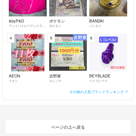
&byP&D
ポケモン
BANDAI
アンドバイピーアンドディー
ポケモン
バンダイ
4
5
6
AEON
吉野家
BEYBLADE
イオン
ヨシノヤ
ベイブレード
その他の人気ブランドランキング
ページの上へ戻る