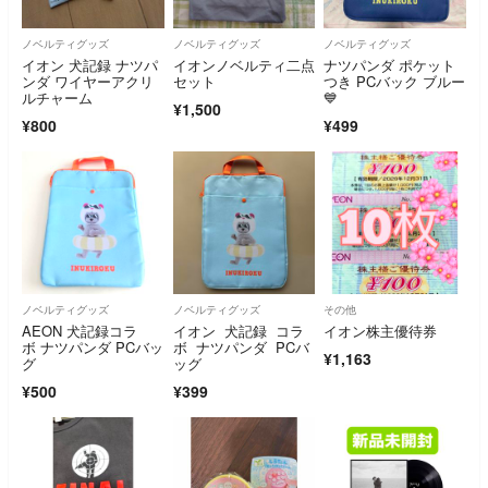
ノベルティグッズ
ノベルティグッズ
ノベルティグッズ
イオン 犬記録 ナツパ
イオンノベルティ二点
ナツパンダ ポケット
ンダ ワイヤーアクリ
セット
つき PCバック ブルー
ルチャーム
💙
¥1,500
¥800
¥499
ノベルティグッズ
ノベルティグッズ
その他
AEON 犬記録コラ
イオン 犬記録 コラ
イオン株主優待券
ボ ナツパンダ PCバッ
ボ ナツパンダ PCバ
¥1,163
グ
ッグ
¥500
¥399