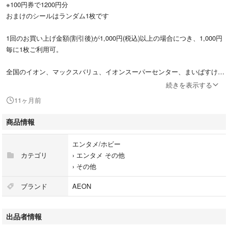
※100円券で1200円分
おまけのシールはランダム1枚です
1回のお買い上げ金額(割引後)が1,000円(税込)以上の場合につき、1,000円
毎に1枚ご利用可。
全国のイオン、マックスバリュ、イオンスーパーセンター、まいばすけっ
と、ザ･ビッグ、KOHYO、ピーコックストア、マルナカ、フジの直営店舗
続きを表示する
で利用できます。
11ヶ月前
有効期限：2026年6月30日
商品情報
ミシン目で折って、水濡れ対策をして、ミニレターまたは定形郵便で発送
エンタメ/ホビー
いたします。
カテゴリ
›
エンタメ その他
›
その他
ご了承いただける方のみご購入お願いします。
ブランド
AEON
#マクドナルド引き換え券 #マクドナルド引換券 #マクドナルド無料券 #マ
クドナルド #マック引換券 #マック引き換え券 #マクドナルド株主優待 #
出品者情報
マクドナルド株主優待券#クーポン #優待券 #割引券 #かつ丼 #うどん