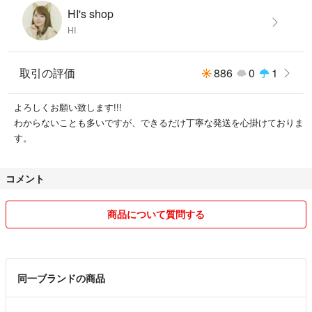
#お買い得 #ファストフード #食事券
HI's shop
#ポイント消化 #牛丼 #安い #FamiPay
HI
#10倍 #安い #クリレス #ファミレス #かごの屋 #磯丸水産 #鳥良 #鳥良商
店 #しゃぶ菜 #きづなすし #つけめんTETSU #デザート王国 #TANTOTANT
O #はーべすと #クリエイト・レストランツグループ
取引の評価
886
0
1
検索タグ⭐︎
よろしくお願い致します!!!
夜マック 無料券 ポイント消化 マクドナルド 株主優待 スタジオアリ
わからないことも多いですが、できるだけ丁寧な発送を心掛けておりま
ス マック 西松屋 優待券 新品 未使用 トレーナー 肌着 3000 500
す。
0 マクドナルド モスバーガー ドトール 不二家 ロイヤル ホスト かつ
や ブロンコビリー 丸亀製麺 すき家 吉野家 松屋 焼肉きんぐ 牛角 あみや
き亭 木曽路 磯丸水産 スシロー はま寿司 元気寿司 かっぱ寿司 SFP SFP
コメント
ホールディングス 日高屋 リンガーハット 一家ダイニングプロジェクト D
D DDホールディングス アークランドサービス ロック フィールド ニト
商品について質問する
リ 業務スーパー 神戸物産 マルエツ イオン ジョイフル本田 スギ薬局 サツ
ドラ ツルハ コスモス ウエルシア クリエイトSD コジマ エディオン JOS
HIN ヤマダ電機 西松屋 あさひ 平和 PGM GDO ヒマラヤ スポーツ デ
ポ アルペン ASBee 東京ドーム 千趣会
同一ブランドの商品