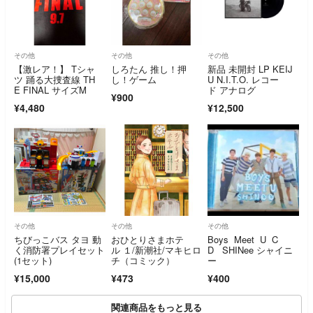
その他
その他
その他
【激レア！】 Tシャ
しろたん 推し！押
新品 未開封 LP KEIJ
ツ 踊る大捜査線 TH
し！ゲーム
U N.I.T.O. レコー
E FINAL サイズM
ド アナログ
¥900
¥4,480
¥12,500
その他
その他
その他
ちびっこバス タヨ 動
おひとりさまホテ
Boys Meet U C
く消防署プレイセット
ル １/新潮社/マキヒロ
D SHINee シャイニ
(1セット)
チ（コミック）
ー
¥15,000
¥473
¥400
関連商品をもっと見る