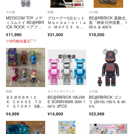
その他
特撮
その他
MEDICOM TOY メデ
グローグー3点セット
BE@RBRICK 葛飾北
ィコムトイ BE@RBR
Ｍａｎｄａｌｏｒｉａ
斎「神奈川沖浪裏」 1
ICK ROCK ベアブリ
ｎ ＭＡＦＥＸ Ｎ
00％ & 400％
ック ロック フィギュ
ｏ．２００ Ｔ
¥11,990
¥31,000
¥18,500
ア 人形 ブラック/ホワ
イト/レッド
(1%)
119円相当還元
特撮
キャラクターグッズ
その他
ＢＥ＠ＲＢＲＩＣ
BE@RBRICK HAJIM
BE@RBRICK ゴジ
Ｋ ＣＨＡＳＥ ＴＯ
E SORAYAMA 30th 1
ラ (2016) 100％ & 40
Ｙ ＳＴＯＲＹ 5体セ
00％ 3PCS
0％
ット トイストーリー
¥4,999
¥14,800
¥23,999