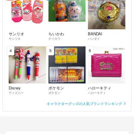
サンリオ
ちいかわ
BANDAI
サンリオ
チイカワ
バンダイ
4
5
6
Disney
ポケモン
ハローキティ
ディズニー
ポケモン
ハローキティ
キャラクターグッズの人気ブランドランキング