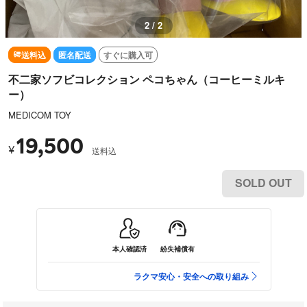
2 / 2
送料込
匿名配送
すぐに購入可
不二家ソフビコレクション ペコちゃん（コーヒーミルキ
ー）
MEDICOM TOY
19,500
¥
送料込
SOLD OUT
本人確認済
紛失補償有
ラクマ安心・安全への取り組み