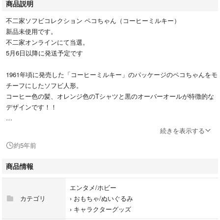
商品説明
不二家ソフビコレクション ペコちゃん（コーヒーミルキー）
新品未使用です。
不二家オンラインにて当選。
5月6日以降に発送予定です
1961年頃に発売した「コーヒーミルキー」のパッケージのペコちゃんをモ
チーフにしたソフビ人形。
コーヒー色の髪、オレンジ色のTシャツと黒のオーバーオールが特徴的な
デザインです！！
他のアプリでも販売しているため売切の際はご了承ください。
続きを表示する
約5年前
#MEDICOMTOY #メディコムトイ #メディコムトイプラス #MEDICIMTOY
PLUS
商品情報
エンタメ/ホビー
カテゴリ
›
おもちゃ/ぬいぐるみ
›
キャラクターグッズ