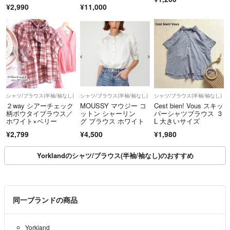
¥2,990
¥11,000
シャツ/ブラウス(半袖/袖なし)
シャツ/ブラウス(半袖/袖なし)
シャツ/ブラウス(半袖/袖なし)
２way シアーチェック
MOUSSY マウジー コ
Cest bien! Vous スキッ
柄ボウタイブラウス／
ットン シャーリン
パーシャツブラウス 3
ホワイト×ベリー
グ ブラウス ホワイト
L 大きいサイズ
¥2,799
¥4,500
¥1,980
Yorklandのシャツ/ブラウス(半袖/袖なし)のおすすめ
同一ブランドの商品
Yorkland