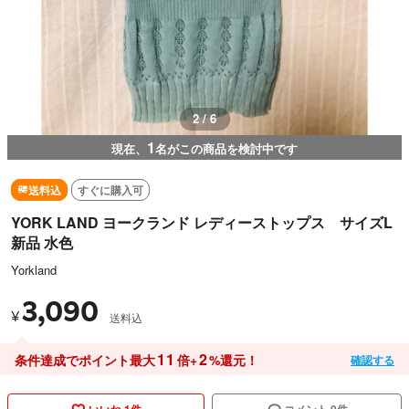
3 / 6
1
現在、
名がこの商品を検討中です
送料込
すぐに購入可
YORK LAND ヨークランド レディーストップス サイズL
新品 水色
Yorkland
3,090
¥
送料込
11
2
条件達成でポイント最大
倍+
%還元！
確認する
いいね 1件
コメント 0件