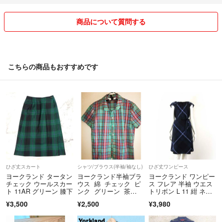
商品について質問する
こちらの商品もおすすめです
ひざ丈スカート
シャツ/ブラウス(半袖/袖なし)
ひざ丈ワンピース
ヨークランド タータン
ヨークランド半袖ブラ
ヨークランド ワンピー
チェック ウールスカー
ウス 綿 チェック ピ
ス フレア 半袖 ウエス
ト 11AR グリーン 膝下
ンク グリーン 茶
トリボン L 11 紺 ネイ
色 刺繍模様入り
ビー
¥3,500
¥2,500
¥3,980