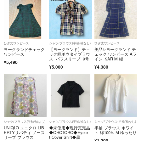
ひざ丈ワンピース
シャツ/ブラウス(半袖/袖なし)
ひざ丈ワンピース
ヨークランドチェック
【ヨークランド】チェ
美品✨ヨークランド チ
ワンピース
ック柄ボウタイブラウ
ェック ワンピース Aラ
ス パフスリーブ 9号
イン 9AR M 紺
¥5,490
¥5,000
¥4,380
シャツ/ブラウス(半袖/袖なし)
シャツ/ブラウス(半袖/袖なし)
シャツ/ブラウス(半袖/袖なし)
UNIQLO ユニクロ LIB
◆未使用◆現行完売品
半袖 ブラウス ホワイ
ERTYリバティ ノース
◆OHOTORO◆Eyele
ト 綿100% M ゆったり
リーブ ブラウス
t Cover Shirt◆黒
¥1,200