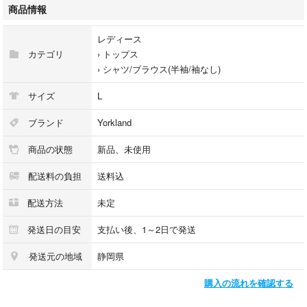
商品情報
素材
綿 34%
レディース
アセテート 34%
カテゴリ
›
トップス
レーヨン 32%
›
シャツ/ブラウス(半袖/袖なし)
色は水色になります。
サイズ
L
ご不明点があればコメントよろしくお願いいたします。
ブランド
Yorkland
商品の状態
新品、未使用
配送料の負担
送料込
配送方法
未定
発送日の目安
支払い後、1～2日で発送
発送元の地域
静岡県
購入の流れを確認する