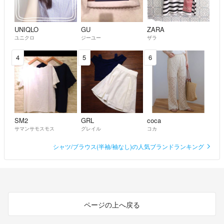
UNIQLO
GU
ZARA
ユニクロ
ジーユー
ザラ
4
5
6
SM2
GRL
coca
サマンサモスモス
グレイル
コカ
シャツ/ブラウス(半袖/袖なし)の人気ブランドランキング
ページの上へ戻る