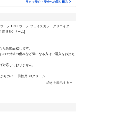
ラクマ安心・安全への取り組み
ウーノ UNO ウーノ フェイスカラークリエイタ
男性用 BBクリーム]
。
たため出品致します。
すので外箱の傷みなど気になる方はご購入をお控え
げ対応しておりません。
っかりカバー 男性用BBクリーム
に補正できる男性用BBクリーム。気になる男の肌悩
続きを表示する
攻しっかりカバー。美容液配合でみずみずしい使用
、明るくツヤ感のある健康的な仕上がりに。うるお
ロン酸（ヒアルロン酸Na/アセチルヒアルロン酸N
イリーでベタつかない。自然な肌色。