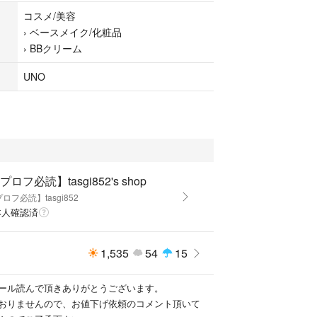
シミなど気になる肌悩みをひと塗りでしっかりカバ
コスメ/美容
アップ。
›
ベースメイク/化粧品
ルロン酸 * 配合。* ヒアルロン酸Na,アセチルヒア
›
BBクリーム
タつかない。洗顔料やせっけんで簡単に落とせる。
UNO
スグリーンの香り（微香性）、SPF30・PA+++
プロフ必読】tasgi852's shop
プロフ必読】tasgi852
本人確認済
1,535
54
15
ール読んで頂きありがとうございます。
おりませんので、お値下げ依頼のコメント頂いて