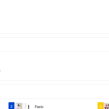
トラブル回避のた
申請は評価や自己
すり替え防止等も
でご了承下さい。
間違えて購入した
で、ご購入前に必
送料込み出品は送
す。）複数ご購入
送となりますので
包にはリサイクル
配送の時間指定が
了承下さい。
ム
外箱の擦り傷等の
控えください。
タバコ✖️
ペット✖️
よろしくお願いし
ご購入の際は上記
2
3
Fasio