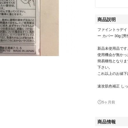
商品説明
ファイントゥデイ 
ー カバー 30g [
新品未使用品です
使用機会が無かっ
簡易梱包となりま
下さい。
これ以上のお値下
速攻肌色補正 し
肌色・質感を簡単
みをこれ1つで速
5ヶ月前
感でなじみがよく
い成分、Wヒアル
a）配合。ノンオ
商品情報