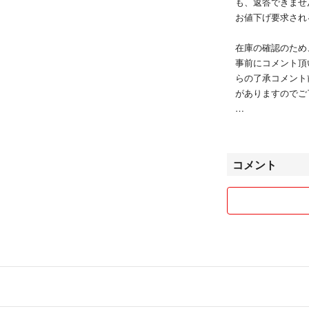
も、返答できませ
お値下げ要求され
在庫の確認のため
事前にコメント頂
らの了承コメント
がありますのでご
発送は基本的に土
になります。購入
す。）最大7日か
コメント
⚠️ ポスト投函
2、3日かかるこ
されて発送通知後
⚠️待てない方は
不明な点があれば
価格変更も頻繁に
（コメント中でも
したいなどはご容