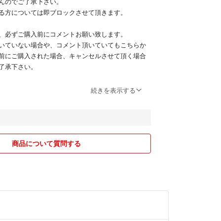
んのでご了承下さい。
る方については即ブロックさせて頂きます。
、必ずご購入前にコメントお願い致します。
いていない場合や、コメント頂いていてもこちらか
前にご購入された場合、キャンセルさせて頂く場合
了承下さい。
日となります。（金土日にご購入頂きましても翌週
続きを表示する
申請日ではなく、お支払い完了日という意味で
かることもございますのでご容赦ください。
の場合発送通知から配送ステータスに反映までに最大
とを郵便局で確認しております。それを勝手に勘違い
、翌日投函など悪い評価をされて困っています。
商品について質問する
ご購入しないで下さい。
コメントで質問してください。
行いますので、現在価格をよくご確認下さい。
気付かず変更することもあります。前の価格で購入
赦下さい。）