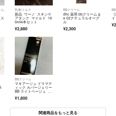
ーム
乳液/ミルク
BBクリーム
B
新品 ウーノ スキンケ
dhc 薬用 bbクリーム g
《
ドス
アタンク マイルド 16
e 02ナチュラルオーク
イ
0ml4本セット
ル
¥2
¥2,880
¥2,300
BBクリーム
ス
マキアージュ ドラマテ
本
ィック カバージェリー
BB ライトベージュ 30
g
¥1,800
関連商品をもっと見る