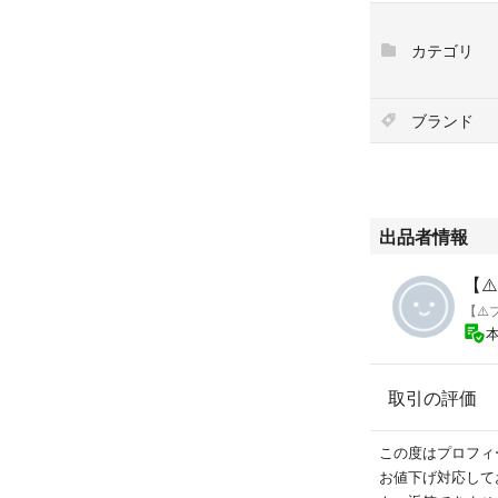
ニキビ跡や毛穴、
ーして、肌印象を
カテゴリ
うるおい成分Wヒア
ルロン酸Na。
ノンオイリーでベ
ブランド
みずみずしいシトラ
出品者情報
【⚠️
【⚠️
取引の評価
この度はプロフィ
お値下げ対応して