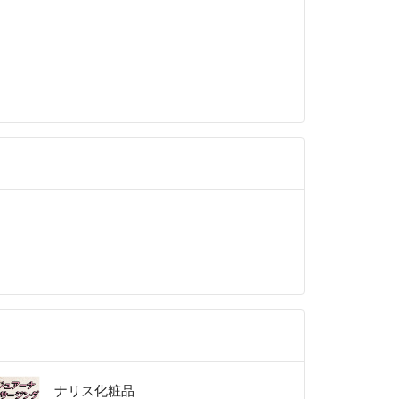
め購入申請ありで出品しております。
紹介を拝見して判断させて頂きます。
含めご購入後の返品返金は受け付けておりませんの
等、ご購入者都合の返品、返金もできかねますの
ずご確認下さい。
料最安の方法で発送します。（保証なし含みま
頂いた場合でも、送料込みですので、同梱しての発
ご了承下さい。（送料分お値引きありません。）梱
品を使用致しますのでご了承下さい。
発送方法によりできない場合がございますので、ご
商品の状態にこだわる方、神経質な方はご購入をお
ます。
の事項に同意頂いたとみなします。
ナリス化粧品