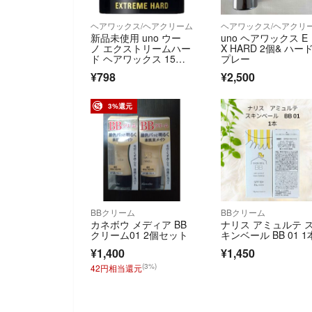
ヘアワックス/ヘアクリーム
ヘアワックス/ヘアクリ
新品未使用 uno ウー
uno ヘアワックス E
ノ エクストリームハー
X HARD 2個& ハー
ド ヘアワックス 15
プレー
g ミニ
¥798
¥2,500
3%還元
BBクリーム
BBクリーム
カネボウ メディア BB
ナリス アミュルテ 
クリーム01 2個セット
キンベール BB 01 1
¥1,400
¥1,450
(3%)
42円相当還元