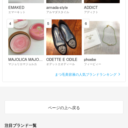
EMAKED
armada-style
ADDICT
エマーキット
アルマダスタイル
アディクト
4
5
6
MAJOLICA MAJORCA
ODETTE E ODILE
phoebe
マジョリカマジョルカ
オデットエオディール
フィービィー
まつ毛美容液の人気ブランドランキング
ページの上へ戻る
注目ブランド一覧