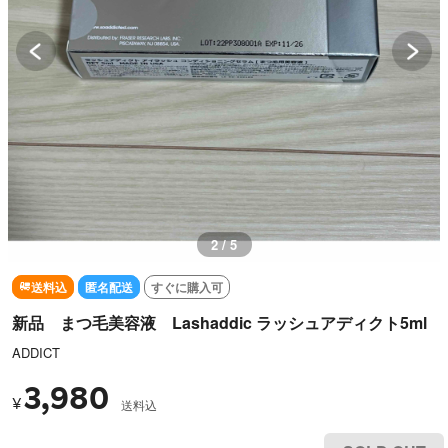
2 / 5
送料込
匿名配送
すぐに購入可
新品 まつ毛美容液 Lashaddic ラッシュアディクト5ml
ADDICT
3,980
¥
送料込