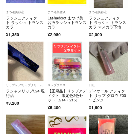
まつ毛美容液
まつ毛美容液
まつ毛美容液
ラッシュアディク
Lashaddict まつげ美
ラッシュアディク
ト ラッシュ トランス
容液ラッシュトランス
ト ラッシュ トランス
カラ
カラ
カラ マスカラ下地
¥1,350
¥2,980
¥2,000
リップケア/リップクリーム
リップグロス
口紅
ラシャスリップ324 現
【正規品】リップアデ
ディオール アディク
行品
ィクト 限定色2色セ
ト リップ グロウ #00
ット（214・215）
1 ピンク
¥3,200
¥5,400
¥1,600