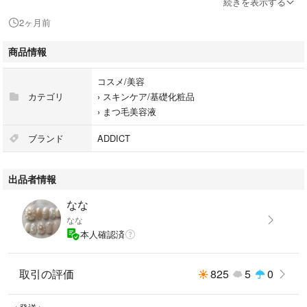
続きを表示する
2ヶ月前
リニューアル前の商品のためお安く出品
USAより購入した海外仕様の正規品です
商品情報
外箱に若干のダメージ等がある場合がございます
コスメ/美容
使用方法
カテゴリ
›
スキンケア/基礎化粧品
1日1回ご使用ください。
›
まつ毛美容液
まつげに直接、薄くラインを引くように塗ってください。
ブランド
ADDICT
箱に傷、スレがある場合がございます。
ご了承下さい。
出品者情報
ゆうパックポストミニにてプチプチ梱包なしで簡易包装にて発送いたしま
なな
す
なな
本人確認済
まとめ割、セット割あります！
取引の評価
825
5
0