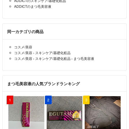
ADDICTのスキンケア/基礎化粧品
ADDICTのまつ毛美容液
同一カテゴリの商品
コスメ/美容
コスメ/美容
›
スキンケア/基礎化粧品
コスメ/美容
›
スキンケア/基礎化粧品
›
まつ毛美容液
まつ毛美容液の人気ブランドランキング
1
2
3