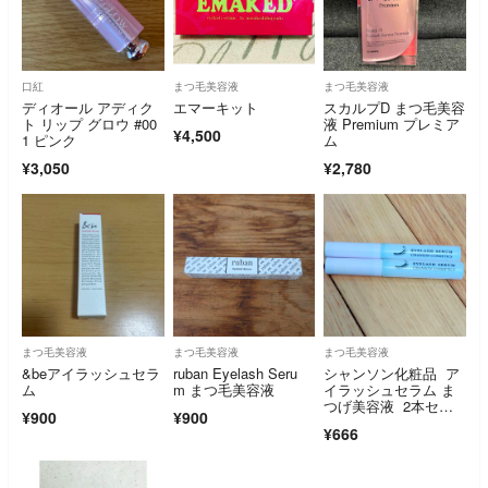
口紅
まつ毛美容液
まつ毛美容液
ディオール アディク
エマーキット
スカルプD まつ毛美容
ト リップ グロウ #00
液 Premium プレミア
¥4,500
1 ピンク
ム
¥3,050
¥2,780
まつ毛美容液
まつ毛美容液
まつ毛美容液
&beアイラッシュセラ
ruban Eyelash Seru
シャンソン化粧品 ア
ム
m まつ毛美容液
イラッシュセラム ま
つげ美容液 2本セッ
¥900
¥900
ト
¥666