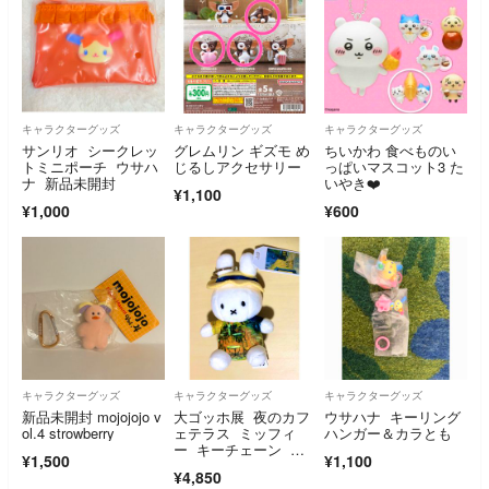
キャラクターグッズ
キャラクターグッズ
キャラクターグッズ
サンリオ シークレッ
グレムリン ギズモ め
ちいかわ 食べものい
トミニポーチ ウサハ
じるしアクセサリー
っぱいマスコット3 た
ナ 新品未開封
いやき❤️
¥1,100
¥1,000
¥600
キャラクターグッズ
キャラクターグッズ
キャラクターグッズ
新品未開封 mojojojo v
大ゴッホ展 夜のカフ
ウサハナ キーリング
ol.4 strowberry
ェテラス ミッフィ
ハンガー＆カラとも
ー キーチェーン ぬ
¥1,500
¥1,100
いぐるみ 小 新品未
¥4,850
使用 タグ付き