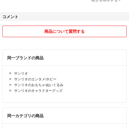
大変恐縮なのですが仕事の都合により発送期限を1日から２日超えてし
まう場合がございますため、早急に必要な場合又は期限内に確実に発送
コメント
ご希望の際はお手数ですがご購入前にコメントにてお知らせください。
最後まで見てくださりありがとうございます。
商品について質問する
よろしくお願い致します。
同一ブランドの商品
サンリオ
サンリオのエンタメ/ホビー
サンリオのおもちゃ/ぬいぐるみ
サンリオのキャラクターグッズ
同一カテゴリの商品