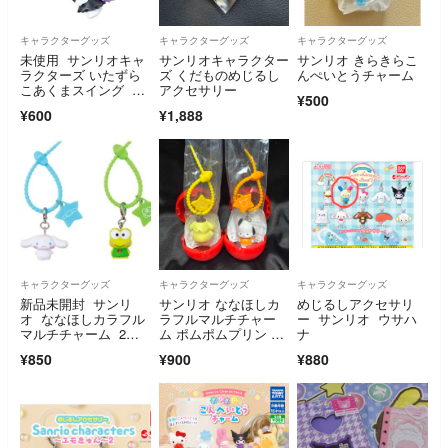
キャラクターグッズ
キャラクターグッズ
キャラクターグッズ
未使用 サンリオキャ
サンリオキャラクター
サンリオ きらきらこ
ラクターズ いたずら
ズ くだものめじるし
んぺいとうチャーム
こあくまスイング ク
アクセサリー
¥500
ロミ ガチャ
¥600
¥1,888
キャラクターグッズ
キャラクターグッズ
キャラクターグッズ
新品未開封 サンリ
サンリオ ななほしカ
めじるしアクセサリ
オ ななほしカラフル
ラフルマルチチャー
ー サンリオ ウサハ
マルチチャーム 2点
ム ポムポムプリン ポ
ナ
セット 2個セット け
チャッコ 2個セット
¥850
¥900
¥880
ろけろけろっぴ シナ
モロール ガチャ ガ
チャガチャ