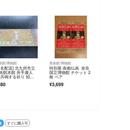
術館/博物館
美術館/博物館
匿名配送] 北九州市立
特別展 南都仏画 奈良
術館本館 井手康人
国立博物館 チケット 2
 共鳴する祈り 招待
枚 ペア
１枚！
780
¥3,699
送
すぐに購入可