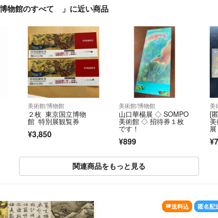
東京国立博物館のすべて 」に近い商品
美術館/博物館
美術館/博物館
美
２枚 東京国立博物
山口華楊展 ◇ SOMPO
[
館 特別展観覧券
美術館 ◇ 招待券１枚
美
です！
展
¥3,850
券
¥899
¥
関連商品をもっと見る
送料込
匿名配