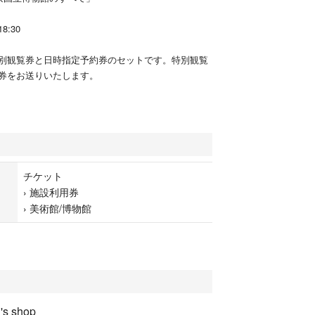
18:30
別観覧券と日時指定予約券のセットです。特別観覧
券をお送りいたします。
チケット
›
施設利用券
›
美術館/博物館
s shop