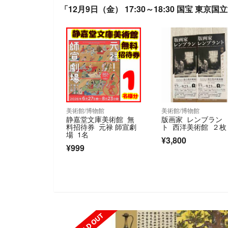
「12月9日（金） 17:30～18:30 国宝 
美術館/博物館
美術館/博物館
静嘉堂文庫美術館 無
版画家 レンブラン
料招待券 元禄 師宣劇
ト 西洋美術館 ２枚
場 1名
¥3,800
¥999
SOLD OUT