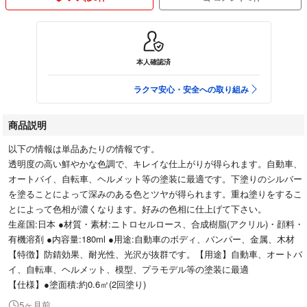
本人確認済
ラクマ安心・安全への取り組み
商品説明
以下の情報は単品あたりの情報です。
透明度の高い鮮やかな色調で、キレイな仕上がりが得られます。自動車、
オートバイ、自転車、ヘルメット等の塗装に最適です。下塗りのシルバー
を塗ることによって深みのある色とツヤが得られます。重ね塗りをするこ
とによって色相が濃くなります。好みの色相に仕上げて下さい。
生産国:日本 ●材質・素材:ニトロセルロース、合成樹脂(アクリル)・顔料・
有機溶剤 ●内容量:180ml ●用途:自動車のボディ、バンパー、金属、木材
【特徴】防錆効果、耐光性、光沢が抜群です。【用途】自動車、オートバ
イ、自転車、ヘルメット、模型、プラモデル等の塗装に最適
【仕様】●塗面積:約0.6㎡(2回塗り)
5ヶ月前