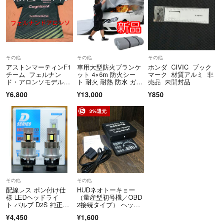
その他
その他
その他
アストンマーティンF1
車用大型防火ブランケ
ホンダ CIVIC ブック
チーム フェルナン
ット 4×6m 防火シー
マーク 材質アルミ 非
ド・アロンソモデルＴ
ト 耐火 耐熱 防水 ガラ
売品 未開封品
シャツ新品未使用
ス繊維 シリコンコーテ
¥6,800
¥13,000
¥850
ィング 電気自動車 E
V 普通車
3%還元
その他
その他
配線レス ポン付け仕
HUDネオトーキョー
様 LEDヘッドライ
（量産型初号機／OBD
ト バルブ D2S 純正HI
2接続タイプ） ヘッド
D交換 ポン付け 中古
アップディスプレイ
¥4,450
¥1,600