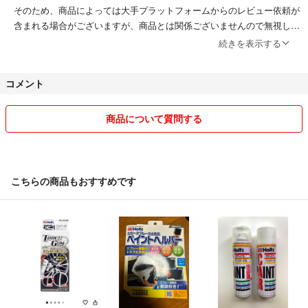
そのため、商品によっては大手プラットフォームからのレビュー依頼が
含まれる場合がございますが、商品とは関係ございませんので無視して
ください。
続きを表示する
楽天ラクマで販売している商品は全て【当店在庫商品】であり、検品等
も行っておりますのでご安心ください。
コメント
-委託会社
楽天倉庫、ヤマト運輸、福山通運、αmαzon、物流流通など。
配送業者の指定はできません。
商品について質問する
住所間違い等による返品の場合、送料はご購入者様のご負担となりま
す。
あらかじめご了承ください。
ペット不可。禁煙です。
こちらの商品もおすすめです
ご清聴ありがとうございました。
安心・丁寧・誠実なサービスを心がけております。
どうぞよろしくお願いいたします。