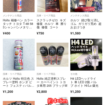
メンテナンス用品
洗車・リペア用品
メンテナンス用品
Holts 補修ペン カラー
スクラッチゼロ キズ
ホルツ 錆び取り消し
タッチ トヨタ T-48 58
修復 ホルツ 車 擦り
ゴム ガリガリ荒め 超
3シャンパンメタリッ
傷 修復 コート
おまけつき
ク
¥400
¥750
¥1,580
洗車・リペア用品
洗車・リペア用品
その他
ホルツ Holts 特注色 ス
Holts 純正塗料スプレ
H4 LEDヘッドライ
プレー塗料 ホンダ ビ
ー カーペイント トヨ
ト 車 LED 2個 バル
ート フェスティバルレ
タ車用 205 ブラックM
ブ ホイト Hi/Lo 爆光
ッド
¥1,200
¥2,800
¥1,250