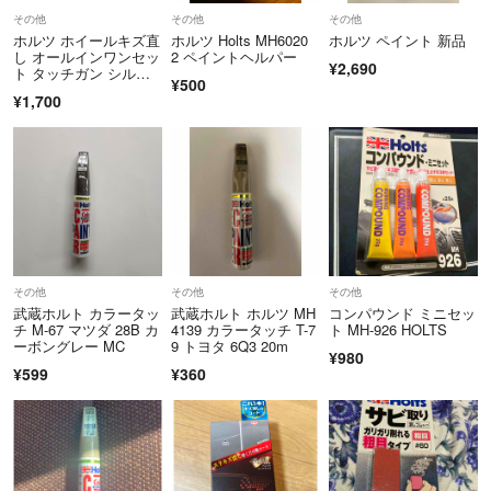
その他
その他
その他
ホルツ ホイールキズ直
ホルツ Holts MH6020
ホルツ ペイント 新品
し オールインワンセッ
2 ペイントヘルパー
¥2,690
ト タッチガン シルバ
¥500
ー
¥1,700
その他
その他
その他
武蔵ホルト カラータッ
武蔵ホルト ホルツ MH
コンパウンド ミニセッ
チ M-67 マツダ 28B カ
4139 カラータッチ T-7
ト MH-926 HOLTS
ーボングレー MC
9 トヨタ 6Q3 20m
¥980
¥599
¥360