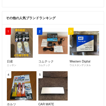
その他の人気ブランドランキング
1
2
3
日産
コムテック
Western Digital
ニッサン
コムテック
ウエスタンデジタル
4
5
ホルツ
CAR MATE