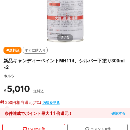
2 / 3
送料込
すぐに購入可
新品キャンディーペイントMH114、シルバー下塗り300ml
×2
ホルツ
5,010
¥
送料込
350円相当還元(7%)
内訳を見る
11
条件達成でポイント最大
倍還元！
確認する
いいね 0件
コメント 0件