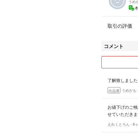
うめ
取引の評価
コメント
了解致しました
うめかも
出品者
お値下げのご検
せていただきま
えれくとろん
- 8