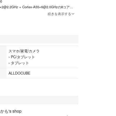
00
8×2@2.2GHz + Cortex-A55×6@2.0GHzの8コア
R4X
続きを表示する
応（1TB）
95インチ、
0、
最大110Hz
スマホ/家電/カメラ
0万画素（メイン）
›
PC/タブレット
画素
›
タブレット
Ah
ALLDOCUBE
8×7.6mm
2/5/8
7/8/18/19/20/26/28A/28B
41
S 4.0L（Android 15）
かも's shop