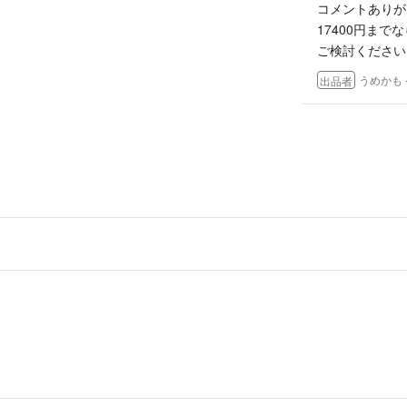
コメントありが
17400円ま
ご検討ください
うめかも
出品者
はじめまして。
円にお値下げい
けると幸いです
えれくとろん
- 8