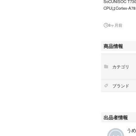
SoCUNISOC T73
CPUはCortex-A7
メモリ8GB LPDD
容量128GB
8ヶ月前
UFS 2.2
microSDカード対
ディスプレイ10.
商品情報
液晶、1920×120
リフレッシュレート
アウトカメラ50
カテゴリ
インカメラ500万
バッテリー7000m
有線充電：18W
ブランド
サイズ168.3×256.
重量500g
対応バンド3G：B1/
4G FDD：B1/2/3/5/
4G TDD：B38/40/
出品者情報
5G：-
OSALLDOCUBE O
うめ