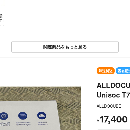
最
mi
 1
Ce
確認
関連商品をもっと見る
SOLD OUT
送料込
匿名配
ALLDOCU
Unisoc T
ALLDOCUBE
17,400
¥