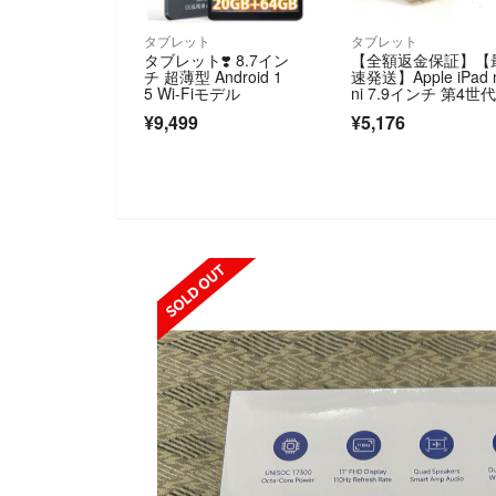
タブレット
タブレット
タブレット❣️ 8.7イン
【全額返金保証】【
チ 超薄型 Android 1
速発送】Apple iPad 
5 Wi-Fiモデル
ni 7.9インチ 第4世代
6GB ゴールド WiFi+
¥9,499
¥5,176
llular docomo 動作
済
SOLD OUT