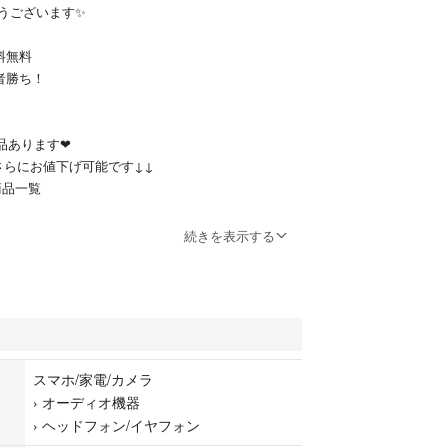
うございます✨
料無料
者勝ち！
品あります❤︎
さらにお値下げ可能です↓↓
商品一覧
----
続きを表示する
ケース1個
有りタイプです。
っています。
ま無線、有線どちらでも充電できます。
スマホ/家電/カメラ
›
オーディオ機器
Pods Pro用ケースです。AirPods Pro本体は付属
›
ヘッドフォン/イヤフォン