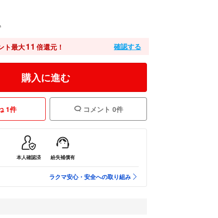
込
11
確認する
ント最大
倍還元！
購入に進む
 1件
コメント 0件
本人確認済
紛失補償有
ラクマ安心・安全への取り組み