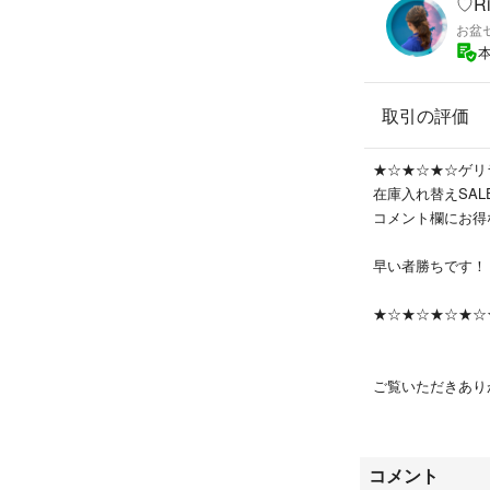
♡R
お盆セ
取引の評価
★☆★☆★☆ゲリ
在庫入れ替えSAL
コメント欄にお得
早い者勝ちです！！
★☆★☆★☆★☆
ご覧いただきあり
古着やアパレル、
おります★★
コメント
中古品から未使用