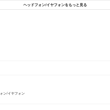
おまとめ割引でき
ヘッドフォン/イヤフォンをもっと見る
お気軽にコメント
❇️購入について
24時間即購入OK✌
コメント欄で交渉
になります。
❇️発送について
原則として48時
ラクマパック(日
ございます。
普通郵便は到着ま
ご希望の発送方法
❇️梱包について
簡易包装でコンパ
ォン/イヤフォン
梱包資材がリサイ
こともございます
❇️新品の電化製品