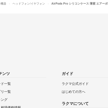
オ機器
ヘッドフォン/イヤフォン
AirPods Pro シリコンケース 薄紫 エアー
新品未開封でお届
初期不良や動作確
また、保証や交換
直接メーカー様へ
当方では一切の保
事前にご了承の上
❇️お取引完了後
何かございました
お一人お一人と
誠心誠意対応させ
テンツ
ガイド
ンド一覧
ラクマ公式ガイド
ゴリ一覧
はじめての方へ
キング
ラクマについて
・相場価格情報