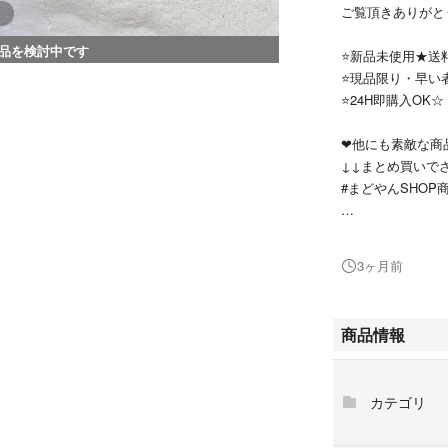
ご覧頂きありがと
品を検討中です
⭐️新品未使用★送
⭐️現品限り・早い
⭐️24H即購入OK☆
❤︎他にも素敵な商
↓↓まとめ買いで
#まどやんSHOP
-------✧商品説明✧---
3ヶ月前
AirPods Pro用
こちらはカラビナ
商品情報
上下は後ろで繋が
ケースを付けたま
カテゴリ
注意：この商品はAir
しません。