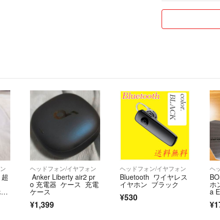
できる限り商品の
不明点などありま
お値下げ交渉→大
即購入大歓迎❤️
↓↓↓フォロー割
❇️フォロワー様限
1000~2999円→
3000円〜→100
8000円〜→200
15000円〜→300
購入前にコメント
フォローしました
(※ご購入後は割引
ォン
ヘッドフォン/イヤフォン
ヘッドフォン/イヤフォン
ヘ
不定期にゲリラセ
・超
Anker Liberty air2 pr
Bluetooth ワイヤレス
B
見逃したくない方
K
o 充電器 ケース 充電
イヤホン ブラック
ホン
ホ
ケース
a 
¥530
ュ
❇️2個以上のご購
¥1,399
¥1
商品個数によって