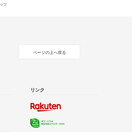
ポッツ
けする為に、動作未確認です。
認はメーカー様へお問い合わせ下さい。
の書面が入っている場合もございますが、こちらも
ご連絡してください。
証に対応する事が出来ません。
、ご購入をお願いいたします。
ページの上へ戻る
の対応はいたしかねます。
ら、必ず受け取り評価前にご連絡ください。
ていただきます✨
リンク