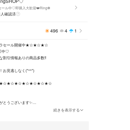
ingSHOP♡
ール中♡即購入大歓迎❤️Ring❁
本人確認済
496
4
1
ラセール開催中★☆★☆★☆
E中♡
な割引情報ありの商品多数‼️
お見逃しなく(*^^*)
★☆★☆★☆★☆★☆★☆★☆
がとうございます✨
続きを表示する
雑貨などのファッションをメインに断捨離出品して
品まで幅広く扱っています。