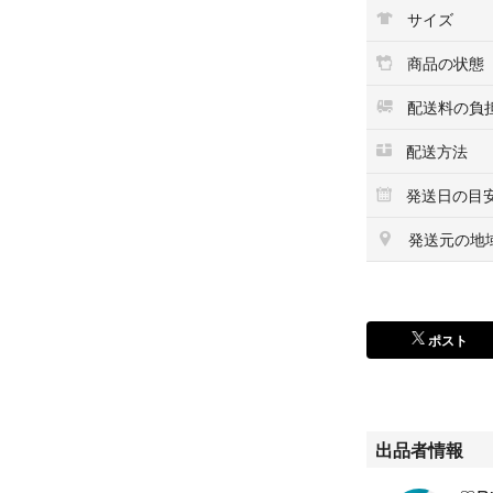
サイズ
$$507
247＊210＊0=k23
商品の状態
配送料の負
配送方法
発送日の目
発送元の地
ポスト
出品者情報