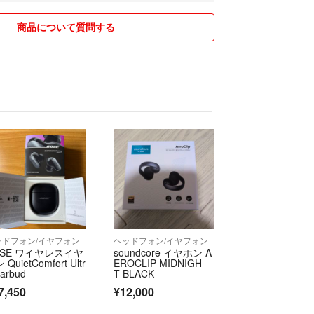
詳細は記載しておりますが、
したら、お気軽にコメントくださいね！
商品について質問する
歓迎❤️
、おまとめ割あります↓↓↓
定割引❇️
50円引き
円引き
円引き
円引き
欄で
とお伝えください
出来ません)
ッドフォン/イヤフォン
ヘッドフォン/イヤフォン
ール開催しますので
OSE ワイヤレスイヤ
soundcore イヤホン A
はフォローして要チェック❤️
 QuietComfort Ultr
EROCLIP MIDNIGH
Earbud
T BLACK
入♡
7,450
¥12,000