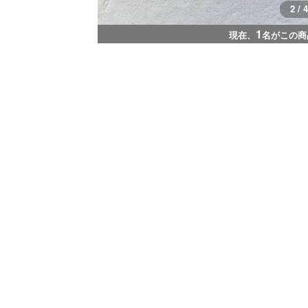
2 / 4
1
現在、
名がこの商