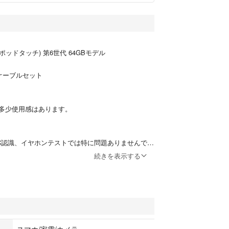
(アイポッドタッチ) 第6世代 64GBモデル
ケーブルセット
多少使用感はあります。
C認識、イヤホンテストでは特に問題ありませんでし
リー持ちは不明ですが、多少劣化はあると思いま
続きを表示する
た大容量iPod touchモデルです。実利用やコレク
うか
スマホ/家電/カメラ