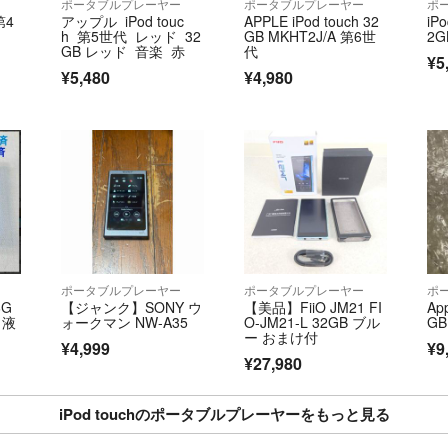
ポータブルプレーヤー
ポータブルプレーヤー
ポ
第4
アップル iPod touc
APPLE iPod touch 32
iP
h 第5世代 レッド 32
GB MKHT2J/A 第6世
2G
GB レッド 音楽 赤
代
¥5
¥5,480
¥4,980
ポータブルプレーヤー
ポータブルプレーヤー
ポ
6G
【ジャンク】SONY ウ
【美品】FiiO JM21 FI
App
と液
ォークマン NW-A35
O-JM21-L 32GB ブル
GB
ー おまけ付
¥4,999
¥9
¥27,980
iPod touchのポータブルプレーヤーをもっと見る