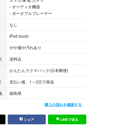
›
オーディオ機器
を予定しておりますが、状況によっては多少前後するこ
›
ポータブルプレーヤー
ので状態をご確認の上、気になる点はご購入前にご
なし
札前にプロフィールの確認もお願いします
iPod touch
ますのでよろしければチェックして下さい^^
やや傷や汚れあり
↓↓↓↓
販売中
担
送料込
↑↑↑↑
かんたんラクマパック(日本郵便)
05:123-1603
安
支払い後、1～2日で発送
★★★★★
域
徳島県
た方限定
00円引き
購入の流れを確認する
★★★★★
シェア
LINEで送る
ード