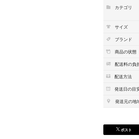
【その他2】
カテゴリ
・発送は2-3日
とはあります
・一応古い商品な
サイズ
質問ください。
・お手数ですが落
ブランド
他にも出品してい
商品の状態
↓↓↓↓↓↓↓↓↓↓
#その他iPod複数
配送料の負
↑↑↑↑↑↑↑↑↑↑
配送方法
■管理コード150694:
発送日の目
★★★★★★★★
発送元の地
ここまで見て頂い
フォロー＆即決で1
★★★★★★★★
ポスト
■管理者用検索ワ
#iPod