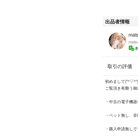
#iPodtouch
#iPodnano
#アイポッド
出品者情報
#アイポッドタッ
#アイポッドナノ
mat
mats
取引の評価
初めまして(*^▽^*
ご覧頂き有難う御
・中古の電子機器
・ペット無し、非
・購入申請無しで