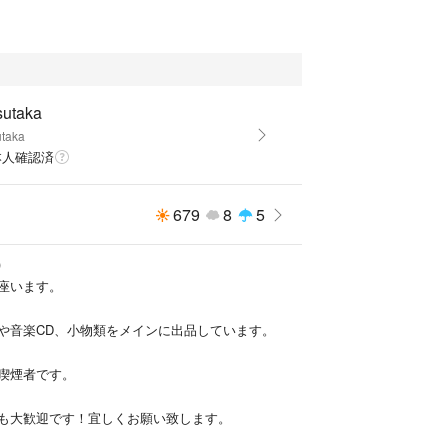
チ
sutaka
utaka
本人確認済
679
8
5
)
座います。
や音楽CD、小物類をメインに出品しています。
喫煙者です。
も大歓迎です！宜しくお願い致します。