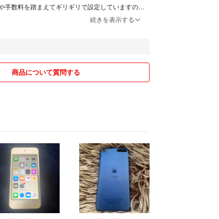
や手数料を踏まえてギリギリで設定していますの
き交渉はご遠慮頂きますよう宜しくお願い致しま
続きを表示する
がメインになっており、すり替え防止等の観点から
的にはお願い致します。
商品について質問する
可、サイズは測りが無いのでお伝え出来ません。電
バッテリー持ちは記載以上のご質問はご遠慮頂けれ
、送料込み、追跡ありの基本的には郵便局経由の匿
のでご安心下さい。
の対応不可スケジュール】
月10日