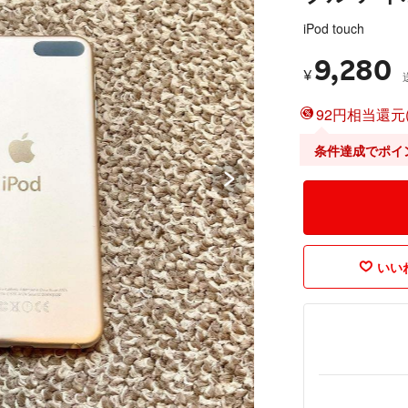
iPod touch
9,280
¥
92円相当還元(
条件達成でポイ
いいね