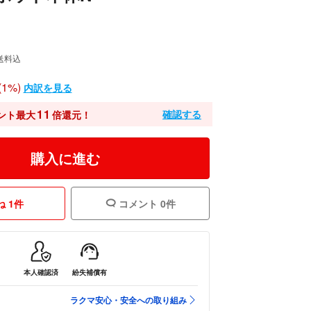
送料込
1%)
内訳を見る
11
確認する
ント最大
倍還元！
購入に進む
 1件
コメント 0件
本人確認済
紛失補償有
ラクマ安心・安全への取り組み