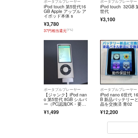
ポータブルプレーヤー
ポータブルプレーヤー
iPod touch 第5世代16
iPod touch 32GB 
GB Apple アップル ア
世代
イポッド本体 s
¥3,100
¥3,780
(1%)
37円相当還元
ポータブルプレーヤー
ポータブルプレーヤー
​【ジャンク】iPod nan
iPod nano 6世代 1
o 第5世代 8GB シルバ
B 新品バッテリー
ー（PC認識OK・要給
晶を交換済 青02
電）
¥1,499
¥12,200