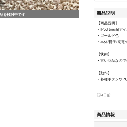
商品説明
品を検討中です
【商品説明】
・iPod touch
・ゴールド色
・本体/冊子/充電
【状態】
・古い商品なので
【動作】
・各種ボタンやP
た。細かいバッテ
す。
4日前
【その他1】
・希少な生産終了し
商品情報
ターに如何でしょ