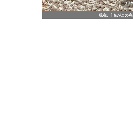
3 / 7
1
現在、
名がこの商