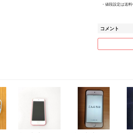
・値段設定は送料
で、大幅なお値引
す。
コメント
・中古商品の販売
返品は無しで基本
・領収書は発行不
子機器類の細かい
ば幸いです。
・発送は全て税込
名配送になります
【発送及び受取等
2026年2月2日〜2