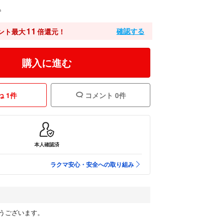
込
11
確認する
ント最大
倍還元！
購入に進む
 1件
コメント 0件
本人確認済
ラクマ安心・安全への取り組み
うございます。