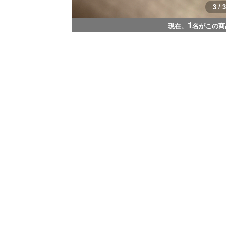
3 / 3
1
現在、
名がこの商