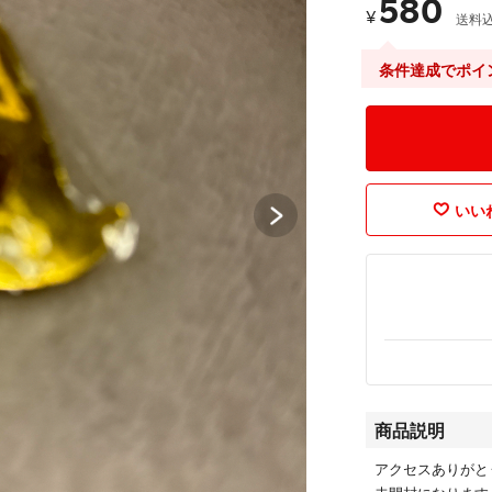
580
¥
送料
条件達成でポイ
いいね
商品説明
アクセスありがと