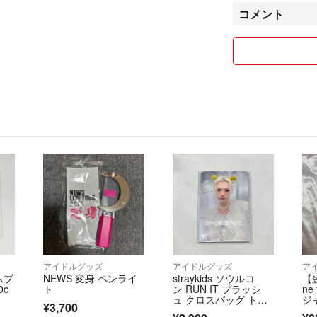
コメント
アイドルグッズ
アイドルグッズ
ア
ルムブ
NEWS 変身 ペンライ
straykids ソウルコ
【翌
0c
ト
ン RUN IT プラッシ
ne
ュ クロスバッグ トレ
ジ
¥3,700
カ フィリックス