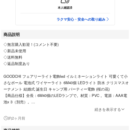
本人確認済
ラクマ安心・安全への取り組み
商品説明
◇無言購入歓迎！(コメント不要)
◇新品未使用
◇送料無料
◇返品制度あり
GOODCHI フェアリーライト電飾led イルミネーションライト 可愛くて小
さなボール 電池式 ワイヤーライト 6M40個 LEDライト 防水 クリスマスオ
ーナメント 結婚式 誕生日 キャンプ用 パーティー電飾 (桜の花)
【商品仕様】全長：6M40個のLEDランプで。材質：PVC 。電源：AAA電
池x 3（別売）。
【安全】耐久性と耐热の銅線を採用し、安全、低消耗、使用寿命が長いで
続きを表示する
す。
約2ヶ月前
【防水デザイン】防水ですが、雨と湿気に限ります。屋内での飾りはもち
ろん、雨や雪の日にも電飾の楽しみを味わえます