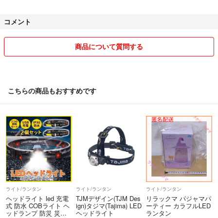
また、まだ評価数は少ないですが、他店舗(他サイト)では累計10000件
コメント
以上の取引実績が御座います。
お客様には安心してお取引して頂けるよう、その道のプロスタッフがご
商品について質問する
対応させて頂きます。
そして実績が有る分、商品もお安くご提供が可能となっております。
こちらの商品もおすすめです
そのためお値引のご相談は御遠慮頂けますと幸いです(人件費ギリギリ
の為、御協力と御理解を頂けますと嬉しい限りで御座います。)
ここまでご覧頂き有難う御座います。
ご縁がある際には、どうぞ宜しくお願い致します。
ライト/ランタン
ライト/ランタン
ライト/ランタン
ヘッドライト led 充電
TJMデザイン(TJM Des
リラックマ パジャマパ
式 防水 COBライト ヘ
ign)タジマ(Tajima) LED
ーティー カラフルLED
ッドランプ 防災 災
ヘッドライト
ランタン