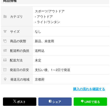
商品情報
【持ち運び便利】便利な電池式なので、操作が簡単な、屋外や屋内のコン
セントがないところでも今すぐライトアップ！柔らかくて曲がりやすく、
スポーツ/アウトドア
好きなフェアリーライトの形を手軽にDIYでき、ぐるぐる回って収納や持
カテゴリ
›
アウトドア
ち運びにも便利です。
›
ライト/ランタン
【適用場所】室内/室外で大活躍！寝室、居間、バルコニー、庭、パティ
オ、テント、日よけ、ホテルなどの雰囲気のムードデコレーションに最適
サイズ
なし
です。もクリスマス、ハロウィン、パーティー、誕生日、結婚式などの装
飾ライトとしてお勧めします。
商品の状態
新品、未使用
【適用場所】室内/室外で大活躍！寝室、居間、バルコニー、庭、パティ
配送料の負担
送料込
オ、テント、日よけ、ホテルなどの雰囲気のムードデコレーションに最適
です。もクリスマス、ハロウィン、パーティー、誕生日、結婚式などの装
配送方法
未定
飾ライトとしてお勧めします。
4e01B0CNXHB5DJ8a33
発送日の目安
支払い後、1～2日で発送
不良品や異なる商品が届いた場合は5日以内にお知らせください。返品交
発送元の地域
京都府
換またはキャンセルをお受けさせていただきます。
購入の流れを確認する
誤って購入された場合は発送前にお知らせくださいませ。
ポスト
シェア
LINEで送る