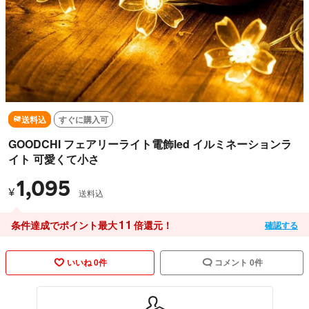
送料込
すぐに購入可
GOODCHI フェアリーライト電飾led イルミネーションラ
イト 可愛くて小さ
1,095
¥
送料込
11
条件達成でポイント最大
倍還元！
確認する
いいね 0件
コメント 0件