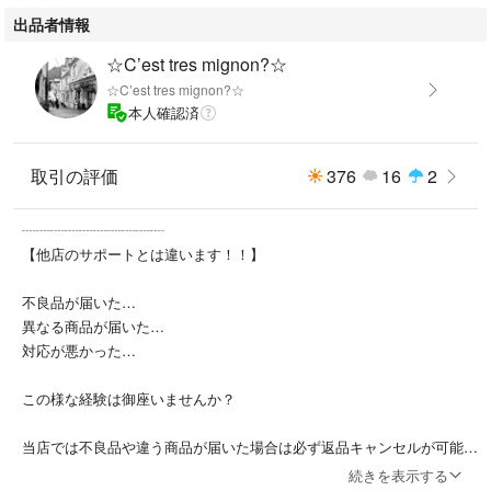
出品者情報
☆C’est tres mignon?☆
☆C’est tres mignon?☆
本人確認済
取引の評価
376
16
2
┈┈┈┈┈┈┈┈┈┈
【他店のサポートとは違います！！】
不良品が届いた…
異なる商品が届いた…
対応が悪かった…
この様な経験は御座いませんか？
当店では不良品や違う商品が届いた場合は必ず返品キャンセルが可能で
す！
続きを表示する