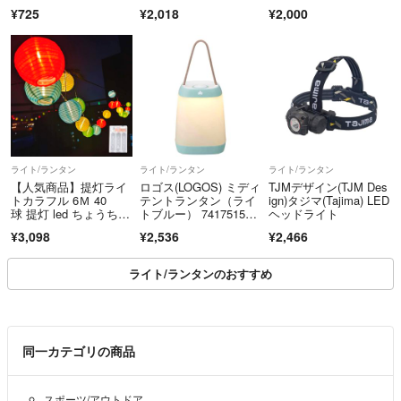
害 登山
¥725
¥2,018
¥2,000
ライト/ランタン
ライト/ランタン
ライト/ランタン
【人気商品】提灯ライ
ロゴス(LOGOS) ミディ
TJMデザイン(TJM Des
トカラフル 6Ｍ 40
テントランタン（ライ
ign)タジマ(Tajima) LED
球 提灯 led ちょうちん
トブルー） 7417515
ヘッドライト
ライト 電
0 コ
¥3,098
¥2,536
¥2,466
ライト/ランタンのおすすめ
同一カテゴリの商品
スポーツ/アウトドア