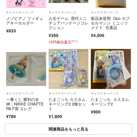
キャラクターグッズ
キャラクターグッズ
キャラクターグッズ
メゾピアノ フィギュ
人生ゲーム 歴代ミニ
新品未使用 Qoo カプ
アキーホルダー
チュアパッケージコレ
セルマシン ミニッツ
クション
メイド 当選品
¥833
¥350
¥4,500
(3%)
10円相当還元
キャラクターグッズ
キャラクターグッズ
キャラクターグッズ
一番くじ 勝利の女
たまごっち カスタム
たまごっち カスタム
神：NIKKE CHAPTE
キーリング2 2種セッ
キーリング2
R8 F賞 エレグ
ト
¥900
¥780
¥1,800
関連商品をもっと見る