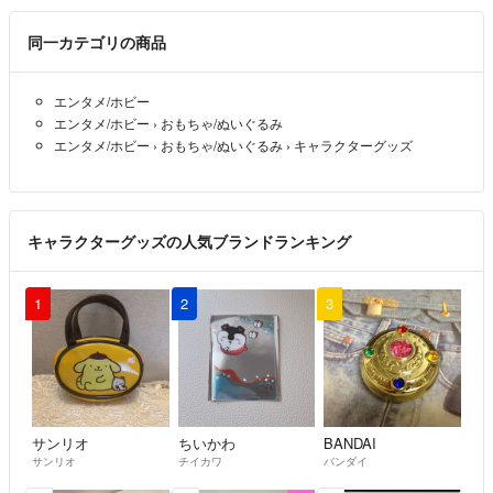
◎使用した商品は出品前にアルコールで拭いており、出来る限り綺麗な
状態で出品しております。
同一カテゴリの商品
◎梱包が必要な商品はエアーキャプロン(ぷちぷち)で梱包し、発送致し
エンタメ/ホビー
ます。
エンタメ/ホビー
›
おもちゃ/ぬいぐるみ
エンタメ/ホビー
›
おもちゃ/ぬいぐるみ
›
キャラクターグッズ
◎定形外発送は郵送時の保証・追跡は御座いません。心配な方はプラス
料金で追跡があるものに変更致しますのでご連絡下さい。
キャラクターグッズの人気ブランドランキング
1
2
3
サンリオ
ちいかわ
BANDAI
サンリオ
チイカワ
バンダイ