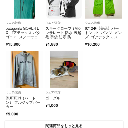
ウエア/装備
ウエア/装備
ウエア/装備
patagonia GORE-TE
スキーグローブ 3Mシ
6712◆【美品】バー
X ゴアテックス パタ
ンサレート 防水 裏起
トン ak パンツ メン
ゴニア スノーウェ
毛 手袋 防寒 防
ズ ゴアテックス スノ
ア カルサイトジャケ
風 白 グレー
ボ グリーン
¥15,800
¥1,880
¥10,200
ット
ウエア/装備
ウエア/装備
BURTON（バート
ゴーグル
ン） フルジップパー
¥4,000
カー
¥5,000
関連商品をもっと見る