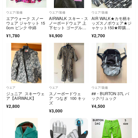
ウエア/装備
ウエア/装備
ウエア/装備
エアウォーク スノー
AIRWALK スキー・ス
AIR WALK★カモ柄キ
ウェア ジャケット 15
ノーボードウェア 上
ッズスノボウェア★ジ
0cm ピンク 中綿
下セット ゴーグル付
ャケット150★即購入
き【新古品】
OK!!
¥1,780
¥4,900
¥2,700
ウエア
ウエア
ウエア/装備
ジュニア スキーウェ
スノーボードウェ
##・BURTON 37L バ
ア【AIRWALK】
ア つなぎ 100 キッ
ック/リュック
ズ
¥2,800
¥4,500
¥3,000