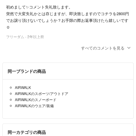
初めまして✨コメント失礼致します。
突然で大変失礼かとは存じますが、即決致しますのでコチラを2800円
でお譲り頂けないでしょうか？お手隙の際お返事頂けたら嬉しいです
☺️
フリーダム
- 2年以上前
すべてのコメントを見る
ありがとうございます。
検討します。
ヨンビック
- 2年以上前
同一ブランドの商品
ありがとうございます。6年ほど前だったと思います。新品で購入で
AIRWALK
す。ご検討よろしくお願いします。
AIRWALKのスポーツ/アウトドア
AIRWALKのスノーボード
まる
- 2年以上前
出品者
AIRWALKのウエア/装備
コメント失礼します。
状態の確認です。
同一カテゴリの商品
購入は新品で購入して、3回程着用ですか。