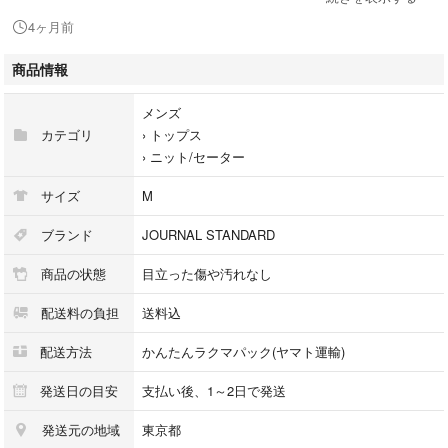
私は172cm、72kgですが、ややタイトめに着ていました。春先まで着れそ
4ヶ月前
うな生地感で気に入っていたのでふが、サイズが私には少し小さく、あま
り着る機会が無かったため出品します。
商品情報
以下、素人採寸のためご理解ください
メンズ
肩幅:42cm
カテゴリ
›
トップス
身幅:48cm
›
ニット/セーター
着丈:63cm
サイズ
M
ブランド
JOURNAL STANDARD
商品の状態
目立った傷や汚れなし
配送料の負担
送料込
配送方法
かんたんラクマパック(ヤマト運輸)
発送日の目安
支払い後、1～2日で発送
発送元の地域
東京都