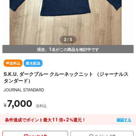
2 / 5
1
現在、
名がこの商品を検討中です
送料込
匿名配送
S.K.U. ダークブルー クルーネックニット （ジャーナルス
タンダード）
JOURNAL STANDARD
7,000
¥
送料込
11
2
条件達成でポイント最大
倍+
%還元！
確認する
いいね 1件
コメント 0件