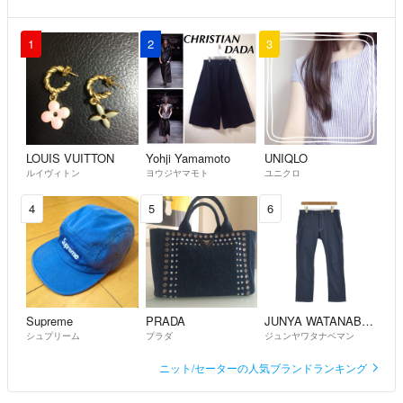
1
2
3
LOUIS VUITTON
Yohji Yamamoto
UNIQLO
ルイヴィトン
ヨウジヤマモト
ユニクロ
4
5
6
Supreme
PRADA
JUNYA WATANABE MAN
シュプリーム
プラダ
ジュンヤワタナベマン
ニット/セーターの人気ブランドランキング