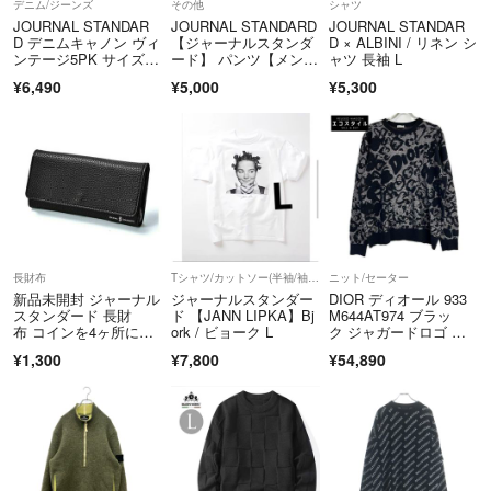
デニム/ジーンズ
その他
シャツ
JOURNAL STANDAR
JOURNAL STANDARD
JOURNAL STANDAR
D デニムキャノン ヴィ
【ジャーナルスタンダ
D × ALBINI / リネン シ
ンテージ5PK サイズ
ード】 パンツ【メンズ
ャツ 長袖 L
L デニムパンツ ブラッ
L/股下77cm/グレー系/
¥6,490
¥5,000
¥5,300
ク メンズ ジャーナル
gray】牛革ベルト付き/
スタンダード【中古】
ズボン/ボトムス/Trous
6-0711G∞
er◆BJ050-c
長財布
Tシャツ/カットソー(半袖/袖なし)
ニット/セーター
新品未開封 ジャーナル
ジャーナルスタンダー
DIOR ディオール 933
スタンダード 長財
ド 【JANN LIPKA】Bj
M644AT974 ブラッ
布 コインを4ヶ所に分
ork / ビョーク L
ク ジャガードロゴ オ
けられる マルチ ウォ
ーバーサイズニット X
¥1,300
¥7,800
¥54,890
レット 付録
L