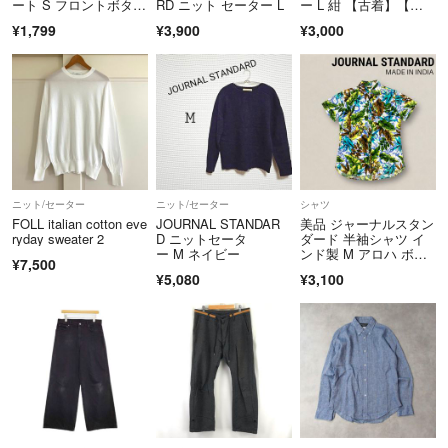
ート S フロントボタ
RD ニット セーター L
ー L 紺 【古着】【中
ン ひざ丈
古】【送料無料】
¥1,799
¥3,900
¥3,000
ニット/セーター
ニット/セーター
シャツ
FOLL italian cotton eve
JOURNAL STANDAR
美品 ジャーナルスタン
ryday sweater 2
D ニットセータ
ダード 半袖シャツ イ
ー M ネイビー
ンド製 M アロハ ボタ
¥7,500
ニカル 総柄
¥5,080
¥3,100