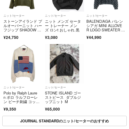
ニット/セーター
ニット/セーター
ニット/セーター
ストーンアイランド プ
ニット メンズ セータ
BALENCIAGA バレン
ルオーバーニット ハー
ー トレーナー メン
シアガ MINI ALLOVE
フジップ SHADOW P
ズ ロンt おしゃれ 黒
R LOGO SWEATER 総
ROJECT 7519503D
柄ロゴデザイン クルー
¥24,750
¥3,080
¥44,990
1 メンズ STONE ISLA
ネック ニット セータ
ND
ー ブラック 719654 T1
660
ニット/セーター
ニット/セーター
Polo by Ralph Laure
STONE ISLAND ゴー
n ポロ ラルフローレ
ストピース ダブルジ
ン ビーチ刺繍 コット
ップニット M
ンニット セーター ホ
¥9,350
¥65,000
ワイト(メンズ L)中
古 古着 Y7498
JOURNAL STANDARDのニット/セーターのおすすめ