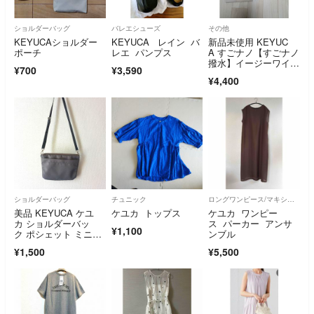
ショルダーバッグ
バレエシューズ
その他
KEYUCAショルダー
KEYUCA レイン バ
新品未使用 KEYUC
ポーチ
レエ パンプス
A すごナノ【すごナノ
撥水】イージーワイド
¥700
¥3,590
パンツ M ライ
¥4,400
ショルダーバッグ
チュニック
ロングワンピース/マキシワンピース
美品 KEYUCA ケユ
ケユカ トップス
ケユカ ワンピー
カ ショルダーバッ
ス パーカー アンサ
¥1,100
ク ポシェット ミニバ
ンブル
ッグ
¥1,500
¥5,500