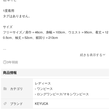
1度着用
タグはありません。
サイズ
フリーサイズ／肩巾＝46cm、身幅＝103cm、ウエスト＝95cm、着丈＝12
0.5cm、袖丈＝52cm、裾回り＝213cm
材質：表地＝ポリエステル100％／裏地＝ポリエステル100％
続きを表示する
3年弱前
状態良い為、お値下げ不可です。
商品情報
レディース
カテゴリ
›
ワンピース
›
ロングワンピース/マキシワンピース
ブランド
KEYUCA