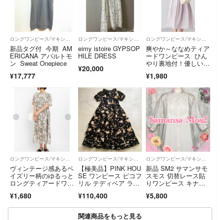
ロングワンピース/マキシワンピース
ロングワンピース/マキシワンピース
ロングワンピース/マキシワンピース
新品タグ付 今期 AM
eimy istoire GYPSOP
爽やか～ななめティア
ERICANA アパルトモ
HILE DRESS
ードワンピース ひん
ン Sweat Onepiece
やり裏地付！優しいグ
¥20,000
レージュ色
¥17,777
¥1,980
ロングワンピース/マキシワンピース
ロングワンピース/マキシワンピース
ロングワンピース/マキシワンピース
ヴィンテージ感あるペ
【極美品】PINK HOU
新品 SM2 サマンサモ
イズリー柄のゆるっと
SE ワンピース ピコフ
スモス 切替レース貼
ロングティアードワン
リル テディベア ラビ
りワンピース キナ
ピース
ット
リ ペチコート付
¥1,680
¥110,400
¥5,800
関連商品をもっと見る