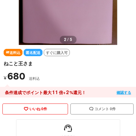
2 / 5
送料込
匿名配送
すぐに購入可
ねこと王さま
680
¥
送料込
11
2
条件達成でポイント最大
倍+
%還元！
確認する
いいね 0件
コメント 0件