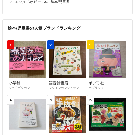
エンタメ/ホビー
›
本
›
絵本/児童書
絵本/児童書の人気ブランドランキング
1
2
3
小学館
福音館書店
ポプラ社
ショウガクカン
フクインカンショテン
ポプラシャ
4
5
6