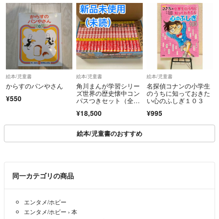
絵本/児童書
絵本/児童書
絵本/児童書
からすのパンやさん
角川まんが学習シリー
名探偵コナンの小学生
ズ世界の歴史懐中コン
のうちに知っておきた
¥550
パスつきセット（全２
い心のふしぎ１０３
０巻セット）
¥18,500
¥995
絵本/児童書のおすすめ
同一カテゴリの商品
エンタメ/ホビー
エンタメ/ホビー
›
本