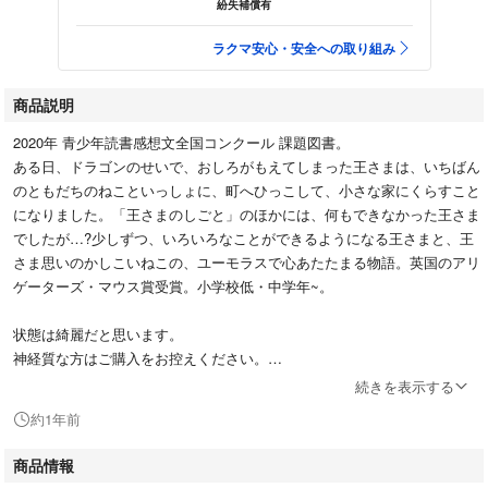
紛失補償有
ラクマ安心・安全への取り組み
商品説明
2020年 青少年読書感想文全国コンクール 課題図書。
ある日、ドラゴンのせいで、おしろがもえてしまった王さまは、いちばん
のともだちのねこといっしょに、町へひっこして、小さな家にくらすこと
になりました。「王さまのしごと」のほかには、何もできなかった王さま
でしたが…?少しずつ、いろいろなことができるようになる王さまと、王
さま思いのかしこいねこの、ユーモラスで心あたたまる物語。英国のアリ
ゲーターズ・マウス賞受賞。小学校低・中学年~。
状態は綺麗だと思います。
神経質な方はご購入をお控えください。
続きを表示する
絵がいっぱいあるので、可愛いし読みやすいと思います。
約1年前
夏休み、読書感想文にいかがでしょうか?😊
商品情報
#ニック・シャラット