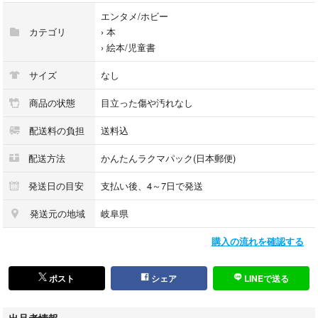
#エンタメ/ホビー
エンタメ/ホビー
#本
カテゴリ
›
本
#絵本/児童書
›
絵本/児童書
#BOOK
#読書感想文
サイズ
なし
商品の状態
目立った傷や汚れなし
配送料の負担
送料込
配送方法
かんたんラクマパック(日本郵便)
発送日の目安
支払い後、4～7日で発送
発送元の地域
岐阜県
購入の流れを確認する
ポスト
シェア
LINEで送る
出品者情報