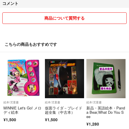
コメント
フルタイムで仕事をしている為 コメント等の返事が遅れることもござ
います。
商品について質問する
夜・週末も仕事をしております。
お値段交渉には出来る限り応じたいと思っておりますが、お安いお値段
でご提供しておりますので 常識ある程度で… 大幅なお値下げには応じ
こちらの商品もおすすめです
かねますので宜しくお願い致します。
m(_ _)m
※🚫「定形外郵便には保証・追跡がないため、万が一の紛失による未着
や破損の責任は負いません。その場合でも受け取り通知はしてもらいま
す。」
上記の件が 御納得できない方は ゆうパック・レターパックなど追跡可
能な発送を致しますので御連絡ください。
その場合は 送料をプラスさせて頂きます。
絵本/児童書
絵本/児童書
絵本/児童書
MINNIE Let's Go! メロ
仮面ライダ－ブレイド
新品・英語絵本・Pand
ディ絵本
超全集（中古本）
a Bear,What Do You S
ee
¥1,500
¥1,500
¥1,280