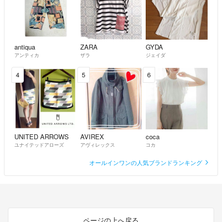
antiqua
ZARA
GYDA
アンティカ
ザラ
ジェイダ
4
5
6
UNITED ARROWS
AVIREX
coca
ユナイテッドアローズ
アヴィレックス
コカ
オールインワンの人気ブランドランキング
ページの上へ戻る