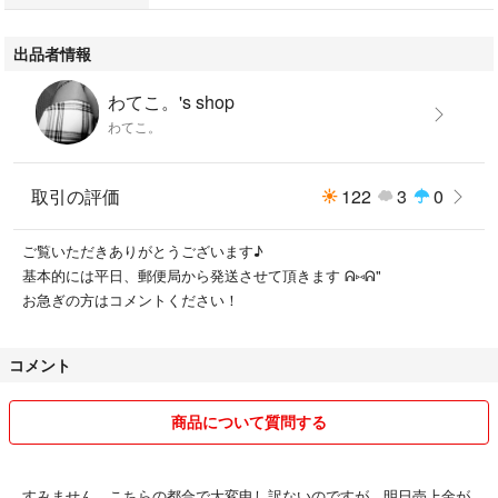
出品者情報
わてこ。's shop
わてこ。
取引の評価
122
3
0
ご覧いただきありがとうございます♪
基本的には平日、郵便局から発送させて頂きます ᕱ⑅︎ᕱ"
お急ぎの方はコメントください！
コメント
商品について質問する
すみません、こちらの都合で大変申し訳ないのですが、明日売上金が