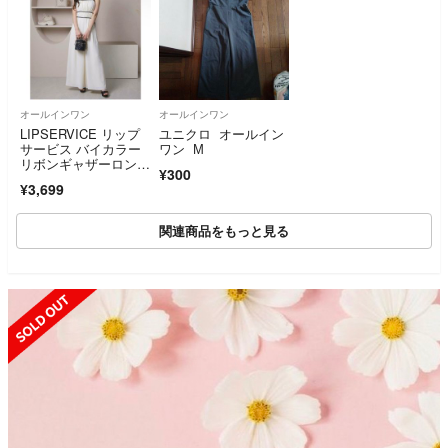
オールインワン
オールインワン
LIPSERVICE リップ
ユニクロ オールイン
サービス バイカラー
ワン М
リボンギャザーロンパ
¥300
ース オールインワ
¥3,699
ン ホワイト Mサイ
ズ タグ付き
関連商品をもっと見る
SOLD OUT