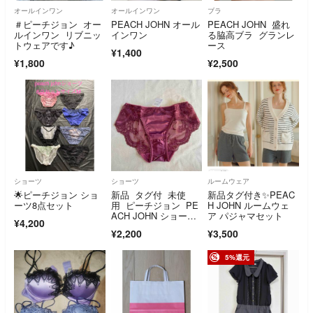
オールインワン
オールインワン
ブラ
＃ピーチジョン オー
PEACH JOHN オール
PEACH JOHN 盛れ
ルインワン リブニッ
インワン
る脇高ブラ グランレ
トウェアです♪
ース
¥1,400
¥1,800
¥2,500
ショーツ
ショーツ
ルームウェア
🌟ピーチジョン ショ
新品 タグ付 未使
新品タグ付き✨PEAC
ーツ8点セット
用 ピーチジョン PE
H JOHN ルームウェ
ACH JOHN ショー
ア パジャマセット
¥4,200
ツ パンツ
¥2,200
¥3,500
5%還元