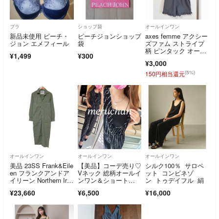
ブラ
ショップ袋
オールインワン
新品未使用 ピーチ・
ピーチジョンショップ
axes femme アクシー
ジョン エメフィール
袋
ズファム ストライプ
柄 ピンタック オール
¥1,499
¥300
インワン ブラック Ｍ
¥3,000
サイズ
(5%)
150円相当還元
オールインワン
オールインワン
オールインワン
美品 23SS Frank&Eile
【美品】コーデ売り♡
シルク100％ サロペ
en フランクアンドア
Vネック 総柄オールイ
ット コンビネゾ
イリーン Northern Irel
ンワン＆ショート
ン トゥデイフル 絹
and コットンリネ
丈 ラメキャミソール
¥23,660
¥6,500
¥16,000
ン オールインワン ジ
ャンプスーツ S カー
キ レディース 古着 中
古 USED