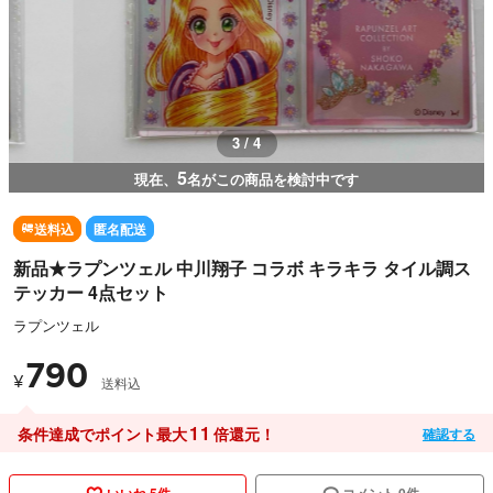
3 / 4
5
現在、
名がこの商品を検討中です
送料込
匿名配送
新品★ラプンツェル 中川翔子 コラボ キラキラ タイル調ス
テッカー 4点セット
ラプンツェル
790
¥
送料込
11
条件達成でポイント最大
倍還元！
確認する
いいね 5件
コメント 0件