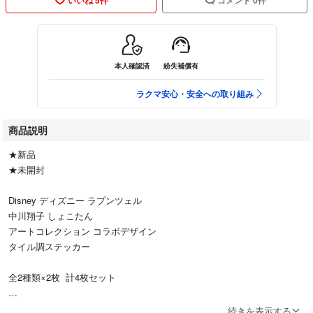
本人確認済
紛失補償有
ラクマ安心・安全への取り組み
商品説明
★新品
★未開封
Disney ディズニー ラプンツェル
中川翔子 しょこたん
アートコレクション コラボデザイン
タイル調ステッカー
全2種類×2枚 計4枚セット
◎ゆうパケットポストにて発送させていただきます。
続きを表示する