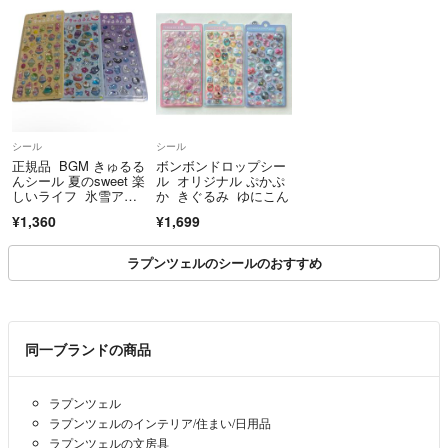
シール
シール
正規品 BGM きゅるる
ボンボンドロップシー
んシール 夏のsweet 楽
ル オリジナル ぷかぷ
しいライフ 氷雪アニ
か きぐるみ ゆにこん
マルズ 3点セット
¥1,360
¥1,699
ラプンツェルのシールのおすすめ
同一ブランドの商品
ラプンツェル
ラプンツェルのインテリア/住まい/日用品
ラプンツェルの文房具