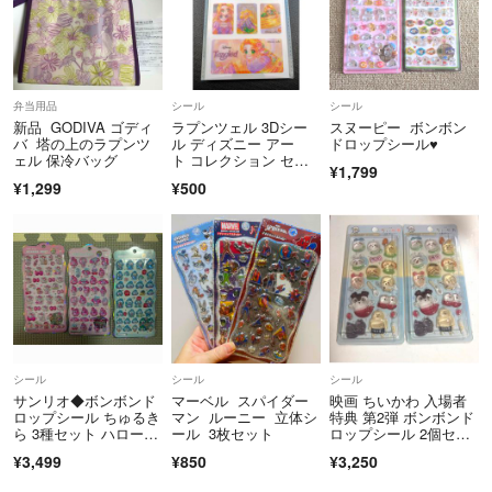
弁当用品
シール
シール
新品 GODIVA ゴディ
ラプンツェル 3Dシー
スヌーピー ボンボン
バ 塔の上のラプンツ
ル ディズニー アー
ドロップシール♥
ェル 保冷バッグ​
ト コレクション セリ
¥1,799
ア 中川翔子
¥1,299
¥500
シール
シール
シール
サンリオ◆ボンボンド
マーベル スパイダー
映画 ちいかわ 入場者
ロップシール ちゅるき
マン ルーニー 立体シ
特典 第2弾 ボンボンド
ら 3種セット ハローキ
ール 3枚セット
ロップシール 2個セッ
ティ マイメロディ ハ
ト ボンドロ
¥3,499
¥850
¥3,250
ンギョドン