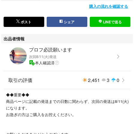
購入の流れを確認する
ポスト
シェア
LINEで送る
出品者情報
プロフ必読願います
次回8/11(火)発送
本人確認済
取引の評価
2,451
3
0
◆◆重要◆◆
商品ページに記載の発送までの日数に関わらず、次回の発送は8/11(火)
になります。
お急ぎの方はご購入をお控えください。