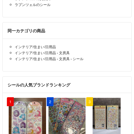
ラプンツェルのシール
同一カテゴリの商品
インテリア/住まい/日用品
インテリア/住まい/日用品
›
文房具
インテリア/住まい/日用品
›
文房具
›
シール
シールの人気ブランドランキング
1
2
3