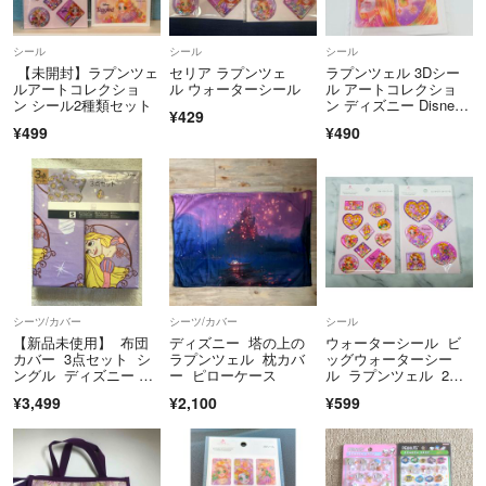
♡送料は全て込みですが、1番お安い方法で発送させていただきますの
で、ご希望がある場合にはお申しつけ下さい。
シール
シール
シール
ご購入者様負担で、上乗せさせていただきます。
【未開封】ラプンツェ
セリア ラプンツェ
ラプンツェル 3Dシー
ルアートコレクショ
ル ウォーターシール
ル アートコレクショ
ン シール2種類セット
ン ディズニー Disne
♡配送中の事故等の責任は負いかねますので、ご了承ください。
¥429
y 中川翔子
¥499
¥490
♡商品の不明な点は、たくさん質問して下さい。
お顔の見えないお取り引きですので、メッセージのやりとりなど、最後
まで丁寧に誠意をもって対応させていただきます。
たくさんの方と良いご縁がありますように…
宜しくお願い致します(*^^*)♡
シーツ/カバー
シーツ/カバー
シール
【新品未使用】 布団
ディズニー 塔の上の
ウォーターシール ビ
カバー 3点セット シ
ラプンツェル 枕カバ
ッグウォーターシー
ングル ディズニー ラ
ー ピローケース
ル ラプンツェル 2種
プンツェル
セット ディズニー
¥3,499
¥2,100
¥599