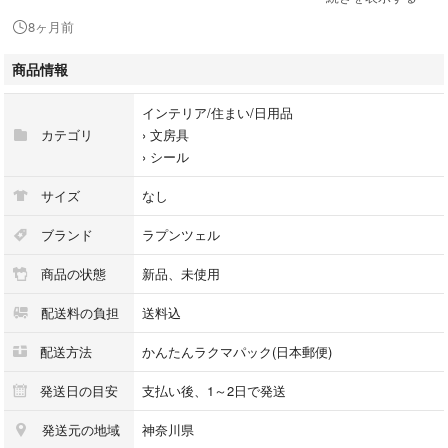
8ヶ月前
※バラ売り・単品ご購入でのお値下げ交渉はご遠慮ください。
商品情報
おまとめ買いでお値引き致します。
よろしければ他の出品物もご覧ください。
インテリア/住まい/日用品
カテゴリ
›
文房具
›
シール
サイズ
なし
ブランド
ラプンツェル
商品の状態
新品、未使用
配送料の負担
送料込
配送方法
かんたんラクマパック(日本郵便)
発送日の目安
支払い後、1～2日で発送
発送元の地域
神奈川県