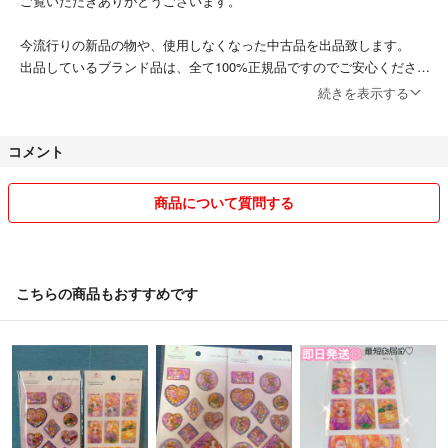
ご覧いただきありがとうございます。
今流行りの新品の物や、使用しなくなった中古品を出品致します。
出品しているブランド品は、全て100%正規品ですのでご安心くださ
い。
続きを表示する
ジャンル問わず、いろいろな物を出品していく予定です。
コメント
ペット、喫煙者はおりません。
出品物は全て、主な居住空間とは別の清潔な場所に保管しております。
商品について質問する
♡他サイトにも同時出品しております。
「即購入OK」と記載がない商品には、在庫確認の為、必ずご購入前に
コメントをお願い致します。
こちらの商品もおすすめです
在庫確認ができないままご購入いただいても、発送できない場合がござ
いますので、ご了承ください。
♡お問い合わせやお取引には迅速な対応を心がけます。
♡トラブル防止の為、返品、返金は不可でやらせていただきます。