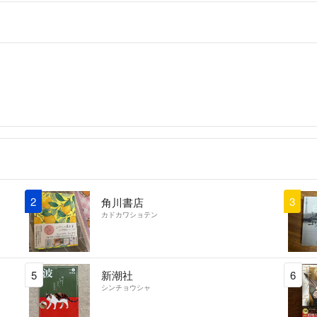
2
3
角川書店
カドカワショテン
5
新潮社
6
シンチョウシャ