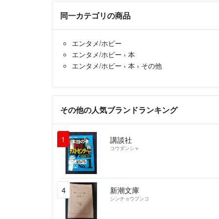
同一カテゴリの商品
エンタメ/ホビー
エンタメ/ホビー
›
本
エンタメ/ホビー
›
本
›
その他
その他の人気ブランドランキング
1
講談社
コウダンシャ
4
新潮文庫
シンチョウブンコ