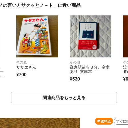
モノの言い方サクッとノ－ト」に近い商品
その他
その他
そ
＆
サザエさん
鎌倉駅徒歩８分、空室
泣
択一
あり 文庫本
巻
¥700
¥530
¥
効
法
シ
ガル
究
関連商品をもっと見る
送料込
すぐに