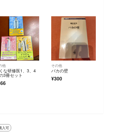
の他
その他
くな研修医1、3、4
バカの壁
の3冊セット
¥300
666
購入可