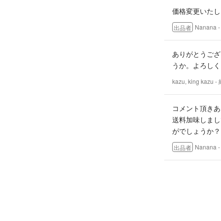
価格変更いたし
Nanana
-
出品者
ありがとうござ
うか。よろしく
kazu, king kazu
-
コメント頂きあ
送料加味しまし
がでしょうか？
Nanana
-
出品者
はじめまして、
こちら400円
何卒よろしくお
kazu, king kazu
-