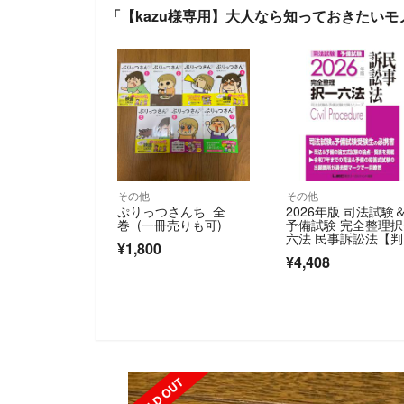
「【kazu様専用】大人なら知っておきたい
その他
その他
ぷりっつさんち 全
2026年版 司法試験
巻 (一冊売りも可)
予備試験 完全整理
六法 民事訴訟法【判
¥1,800
例・条文・過去問を
¥4,408
率的に学習！】 (司
試験&予備試験対策
リーズ)／東京リー
マインドLEC総合研
所 司法試験部
SOLD OUT