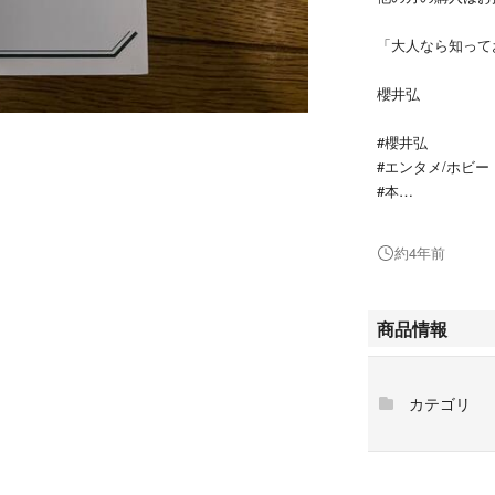
「大人なら知って
櫻井弘
#櫻井弘
#エンタメ/ホビー
#本
#BOOK
約4年前
商品情報
カテゴリ