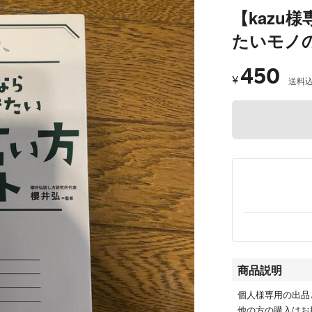
【kazu
たいモノ
450
¥
送料
商品説明
個人様専用の出品
他の方の購入はお