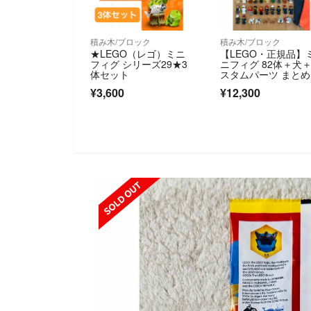
積み木/ブロック
積み木/ブロック
★LEGO（レゴ）ミニ
【LEGO・正規品】
フィグ シリーズ29★3
ニフィグ 82体＋犬
体セット
スタムパーツ まと
り
¥3,600
¥12,300
SOLD OUT