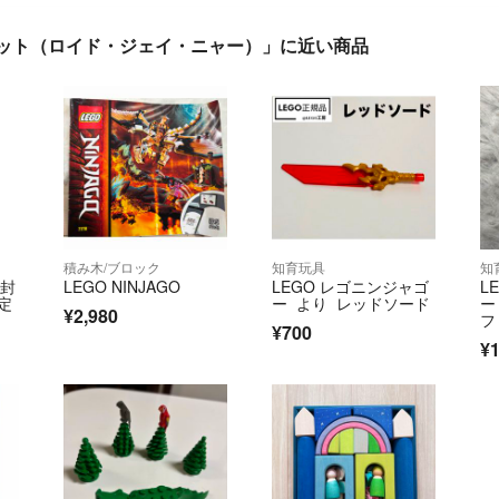
点セット（ロイド・ジェイ・ニャー）」に近い商品
積み木/ブロック
知育玩具
知
 封
LEGO NINJAGO
LEGO レゴニンジャゴ
L
定
ー より レッドソード
ー
¥2,980
フ
¥700
¥1