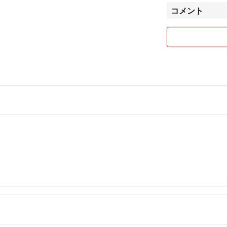
o1043
商品の状態や対応
コメント
質問ください。評
摯に対応させてい
配送方法は基本的
丁寧な梱包を心が
✨まとめ購入でお
まとめ購入可/要
✨ 商品の在庫に
いたします。現在
追加で入手できる
✨
✨いいね10個ごと
ご縁がございまし