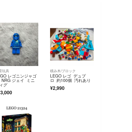
育玩具
積み木/ブロック
EGO レゴニンジャゴ
LEGO レゴ デュプ
 NRG ジェイ ミニ
ロ 約100個 汚れあり
ィグ
¥2,990
3,000