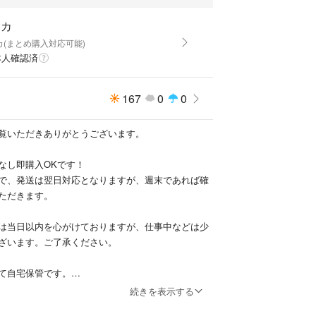
翼）とテール（尻尾）を備えた重厚なアーマー姿で
ドの特製武器が付属。
イカ
カ(まとめ購入対応可能)
本人確認済
・レゴ正規品
限定の紙パック仕様（性質上、軽微なシワやヨレが
167
0
0
す）
覧いただきありがとうございます。
いて】
トminiにて発送いたします。
なし即購入OKです！
で、発送は翌日対応となりますが、週末であれば確
ただきます。
舗では入手できない、ニンジャゴーファン必見の見
テムです。コレクションやプレゼントにぜひご検討
は当日以内を心がけておりますが、仕事中などは少
ざいます。ご了承ください。
#NINJAGO #ニンジャゴー #ドラゴンライジング #ロイ
て自宅保管です。
ー #限定ミニフィグ #海外限定 #日本未発売 #新品未
なしの環境で保管しております。
続きを表示する
#L0002201 #L0002203 #njo1029 #njo1047 #nj