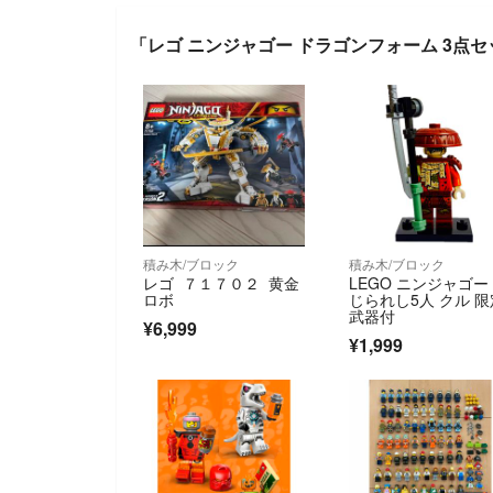
「レゴ ニンジャゴー ドラゴンフォーム 3
積み木/ブロック
積み木/ブロック
レゴ ７１７０２ 黄金
LEGO ニンジャゴー
ロボ
じられし5人 クル 限
武器付
¥6,999
¥1,999