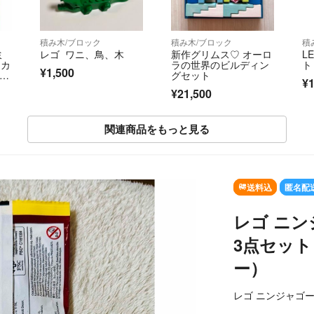
積み木/ブロック
積み木/ブロック
積
ミ
レゴ ワニ、鳥、木
新作グリムス♡ オーロ
L
＋カ
ラの世界のビルディン
ト 
¥1,500
め売
グセット
¥1
¥21,500
関連商品をもっと見る
SOLD OUT
送料込
匿名配
レゴ ニン
3点セッ
ー）
レゴ ニンジャゴ