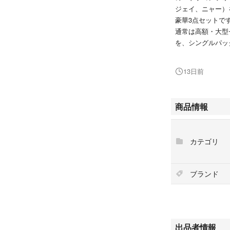
ジェイ、ニャー）
豪華3点セットで
通常は高額・大型
を、シングルパッ
なっております。
13日前
【セット内容】
① ドラゴン・ロイド
ミニフィグ：「ロイ
商品情報
大型セット「71
少価値の高い最新
ール）が付属。
カテゴリ
② ドラゴン・ジェイ
ミニフィグ：「ジェ
2026年発売の大
ブランド
ルです。ブルーと
が付属。
③ ドラゴン・ニャー
ミニフィグ：「ニャ
中型セット「71
出品者情報