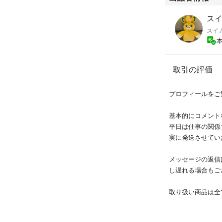
ラゴンウィング（
す。パールゴール
ス
スイ
【商品詳細】
状態：新品未開封
パッケージ：海外
取引の評価
ある場合がありま
発売年：2026年
プロフィールをご
【発送・梱包につ
ゆうパケットポス
基本的にコメント
即購入OKです
平日は仕事の関係
実に発送させてい
日本国内の一般店
逃せない限定アイ
メッセージの返信
ください！
し遅れる場合もご
#LEGO #レゴ 
取り扱い商品は全
ド #ジェイ #ニャ
非喫煙者、ペット
開封 #紙パック #非売品 