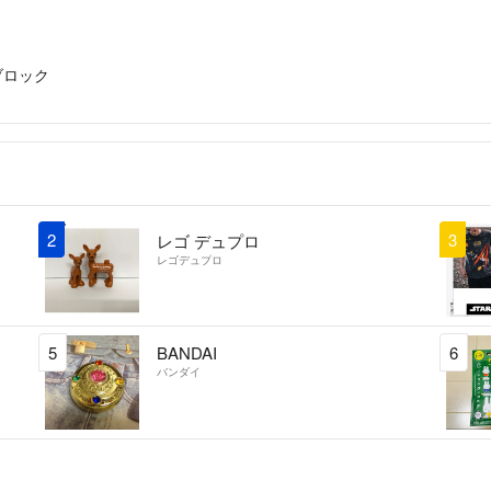
ブロック
2
3
レゴ デュプロ
レゴデュプロ
5
BANDAI
6
バンダイ