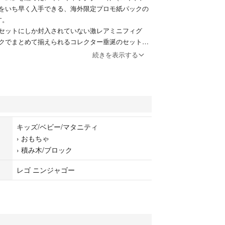
をいち早く入手できる、海外限定プロモ紙パックの
す。
セットにしか封入されていない激レアミニフィグ
クでまとめて揃えられるコレクター垂涎のセットと
続きを表示する
（L0002201）
ド - ドラゴンフォーム（njo1029）」封入。
859」とこのパックにしか含まれていない、極めて希
モデルです。黄金の剣（パールゴールド・シャムシ
キッズ/ベビー/マタニティ
›
おもちゃ
（njo1047）
›
積み木/ブロック
イ - ドラゴンフォーム（njo1047）」封入。
型セット「71857」に封入されているものと同一モデ
レゴ ニンジャゴー
ゴールドの美しい装飾に、パールゴールドのカタナ
（L0002203）
ー - ドラゴンフォーム（njo1043）」封入。
855」にしか含まれない豪華仕様。クリアブルーのド