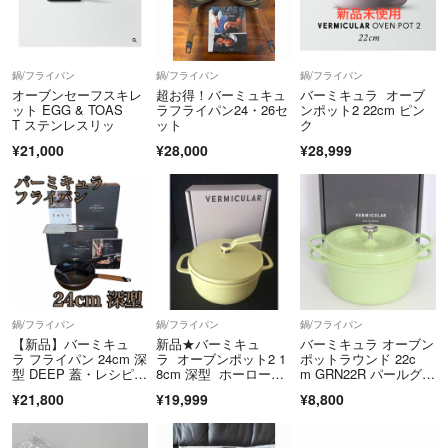
ご返送ください。
※若干の状態の違いなどの個人的主観、ご注文間違いやスペックの認識
の相違、思っていた商品と違うなど、個人的な理由での返品はお受けで
鍋/フライパン
鍋/フライパン
鍋/フライパン
きません。
オーブンセーフスキレ
超お得！バーミュキュ
バーミキュラ オーブ
ット EGG & TOAS
ラフライパン24・26セ
ンポット2 22cm ピン
T ステンレスリッ
ット
ク
こちらのアカウントはラクマ公式パートナーの株式会社モノラポによっ
¥21,000
¥28,000
¥28,999
て運営されています。
▼特商法
https://fril.jp/ts/official/law/a122/
▼返品特約
https://fril.jp/ts/official/law/a122/#return_policy
鍋/フライパン
鍋/フライパン
鍋/フライパン
【新品】バーミキュ
新品★バーミキュ
バーミキュラ オーブン
ラ フライパン 24cm 深
ラ オーブンポット2 1
ポットラウンド 22c
型 DEEP 蓋・レシピ
8cm 深型 ホーロー
m GRN22R パールグリ
本 付き
鍋 無水鍋
ーン 無水 ホーロー 両
¥21,800
¥19,999
¥8,800
手鍋 本体