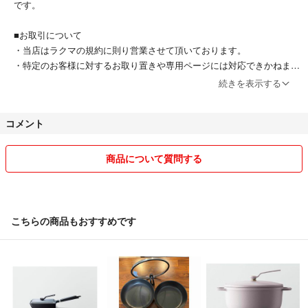
です。
057554
■お取引について
・当店はラクマの規約に則り営業させて頂いております。
・特定のお客様に対するお取り置きや専用ページには対応できかねま
す。
続きを表示する
・またお問い合わせの有無に関わらず、ご購入は先着順とさせて頂いて
おります。
コメント
・ギフト包装は承っておりません。
・お客様都合によるキャンセルは一切お受けしておりません。
商品について質問する
◆受取拒否について
お客様都合で商品をお受取りいただけなかった場合は、配送業者の規定
に従って当店へ返送となります。
その場合の再送はできかねますのでご了承ください。
こちらの商品もおすすめです
◆返品・返金について
ご注文と異なる商品が届いた場合又は商品に欠陥がある場合を除き、返
品には応じません。
万一ご注文の商品と内容が違う場合や、商品の破損・傷みなど品質上の
問題があった場合には、商品到着から5日以内にご連絡の上、着払いで