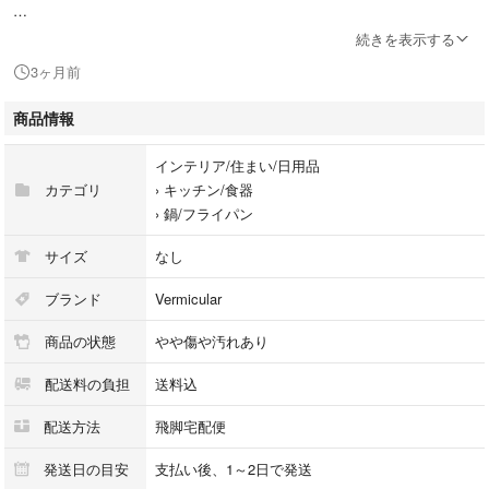
■商品ランク説明
続きを表示する
当店が定める商品ランクは下記の商品状態からランク分けをおこなってお
3ヶ月前
ります。
【N】未使用品
商品情報
【S】数回使用程度の美品
【A】大きなダメージもなく程度良好の美品
インテリア/住まい/日用品
【B】一般的な使用感のある商品
カテゴリ
›
キッチン/食器
【C】傷、汚れがあり使用感を感じるUSED品
›
鍋/フライパン
【D】傷・汚れなどが多く見受けられる難有品
【E】ジャンク品
サイズ
なし
■発送について
ブランド
Vermicular
・佐川急便でお支払い確認後、2営業日以内に発送いたします。
商品の状態
やや傷や汚れあり
※沖縄県及び離島のお客様はゆうパックでの【着払い】となりますので予
めご了承ください。
配送料の負担
送料込
■古物商許可証
配送方法
飛脚宅配便
【大阪府公安委員会：第621010150412号】
発送日の目安
支払い後、1～2日で発送