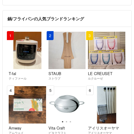
鍋/フライパンの人気ブランドランキング
1
2
3
T-fal
STAUB
LE CREUSET
ティファール
ストウブ
ルクルーゼ
4
5
6
Amway
Vita Craft
アイリスオーヤマ
アムウェイ
ビタクラフト
アイリスオーヤマ