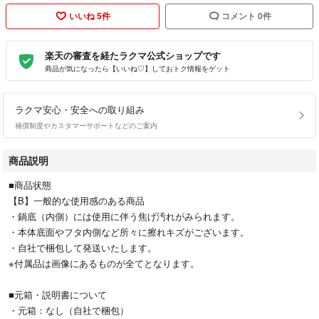
いいね 5件
コメント 0件
楽天の審査を経たラクマ公式ショップです
商品が気になったら【いいね♡】しておトク情報をゲット
ラクマ安心・安全への取り組み
補償制度やカスタマーサポートなどのご案内
商品説明
■商品状態
【B】一般的な使用感のある商品
・鍋底（内側）には使用に伴う焦げ汚れがみられます。
・本体底面やフタ内側など所々に擦れキズがございます。
・自社で梱包して発送いたします。
※付属品は画像にあるものが全てとなります。
■元箱・説明書について
・元箱：なし（自社で梱包）