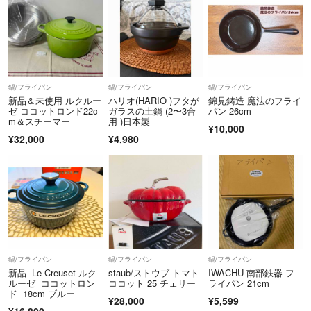
鍋/フライパン
鍋/フライパン
鍋/フライパン
新品＆未使用 ルクルー
ハリオ(HARIO )フタが
錦見鋳造 魔法のフライ
ゼ ココットロンド22c
ガラスの土鍋 (2〜3合
パン 26cm
m＆スチーマー
用 )日本製
¥10,000
¥32,000
¥4,980
鍋/フライパン
鍋/フライパン
鍋/フライパン
新品 Le Creuset ルク
staub/ストウブ トマト
IWACHU 南部鉄器 フ
ルーゼ ココットロン
ココット 25 チェリー
ライパン 21cm
ド 18cm ブルー
¥28,000
¥5,599