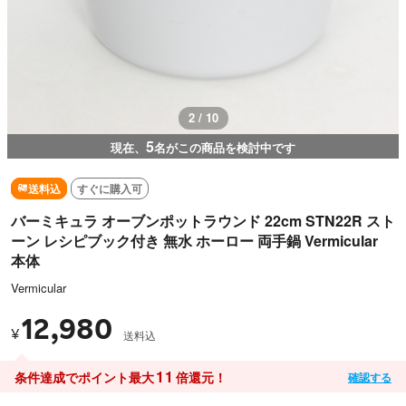
3 / 10
5
現在、
名がこの商品を検討中です
送料込
すぐに購入可
バーミキュラ オーブンポットラウンド 22cm STN22R スト
ーン レシピブック付き 無水 ホーロー 両手鍋 Vermicular
本体
Vermicular
12,980
¥
送料込
11
条件達成でポイント最大
倍還元！
確認する