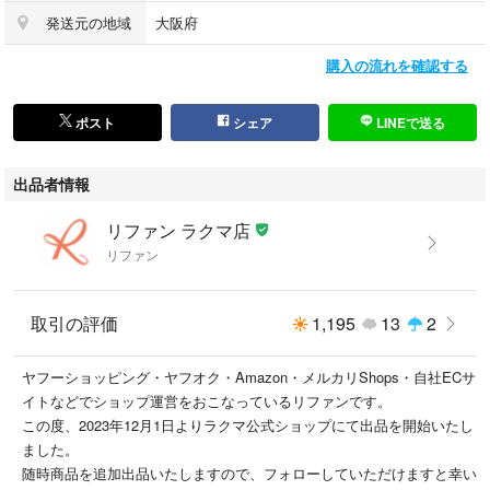
■ご購入の前にお読みください
発送元の地域
大阪府
・当店の明らかな商品説明の記載ミス等でない限り、ご購入後の返金・返
品等の対応はできません。
購入の流れを確認する
・ご購入後、3日以上ご連絡が取れないお客様につきましては、誠に勝手
ながら購入の意思なしと判断し、キャンセル扱いとさせていただく場合が
ございますので予めご了承ください。
ポスト
シェア
LINEで送る
■返金・返品について
出品者情報
①購入した商品と異なる場合
②説明欄に記載のない大きなダメージがあった場合
リファン ラクマ店
③サイズや記載と違うお色の場合
リファン
④初期動作不良があった場合
上記の内容に該当する場合のみ返金・返品をお受けいたします。
※若干の状態の違いなどの個人的主観、ご注文間違いやスペックの認識の
取引の評価
1,195
13
2
相違、思っていた商品と違うなど、個人的な理由での返品はお受けできま
せん。
ヤフーショッピング・ヤフオク・Amazon・メルカリShops・自社ECサ
イトなどでショップ運営をおこなっているリファンです。
※他のECサイトでも併売しており、在庫システムのタイムラグで在庫切れ
この度、2023年12月1日よりラクマ公式ショップにて出品を開始いたし
の場合はキャンセルとなりますことを予めご了承ください。
ました。
随時商品を追加出品いたしますので、フォローしていただけますと幸い
■商品番号