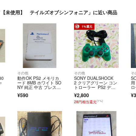
ード【未使用】 テイルズオブシンフォニア」に近い商品
1%還元
その他
その他
そ
30
動作OK PS2 メモリカ
SONY DUALSHOCK
SO
ャ
ード 8MB ホワイト SO
2 クリアグリーン コン
用
NY 純正 中古 プレス
トローラー PS2 デュ
ロ
テ ソニー
アルショック2
¥590
¥2,800
¥3
(1%)
28円相当還元