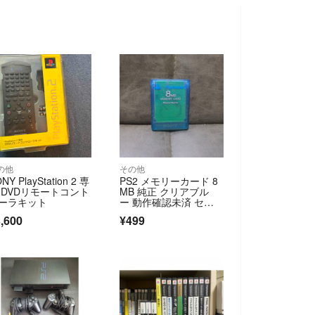
の他
その他
NY PlayStation 2 専
PS2 メモリーカード 8
 DVDリモートコント
MB 純正 クリアブル
ーラキット
ー 動作確認未済 セー
ブデータあるかも？中
,600
¥499
古 匿名配送 送料込み