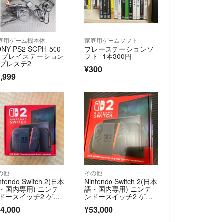
庭用ゲーム機本体
家庭用ゲームソフト
NY PS2 SCPH-500
プレーステーションソ
0 プレイステーション
フト 1本300円
 プレステ2
¥300
,999
の他
その他
ntendo Switch 2(日本
Nintendo Switch 2(日本
・国内専用) ニンテ
語・国内専用) ニンテ
ドースイッチ2 ゲー
ンドースイッチ2 ゲー
機本体
ム機本体
4,000
¥53,000