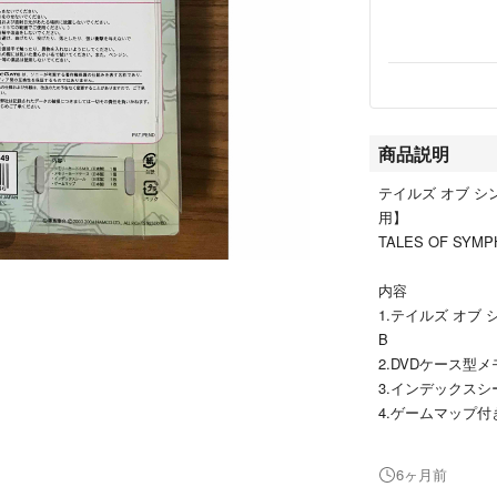
商品説明
テイルズ オブ シ
用】
TALES OF SYMP
内容
1.テイルズ オブ シ
B
2.DVDケース型
3.インデックス
4.ゲームマップ付
※開封済みですが
6ヶ月前
※個人保管のため