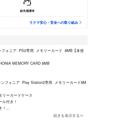
紛失補償有
ラクマ安心・安全への取り組み
ンフォニア PS2専用 メモリーカード 8MB【未使
HONIA MEMORY CARD 8MB
ンフォニア Play Station2専用 メモリーカード8M
メモリーカードケース
シール付き！
き！
続きを表示する
未使用です。
ホコリ侵入や経年変化にご理解の上お求め下さい。