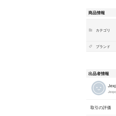
#テイルズオブシ
商品情報
#テイルズ #シ
カテゴリ
ブランド
出品者情報
Jexp
Jexpo
取引の評価