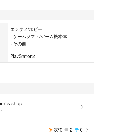
ンフォニア
ンフォニア
エンタメ/ホビー
›
ゲームソフト/ゲーム機本体
›
その他
PlayStation2
ort's shop
rt
370
2
0