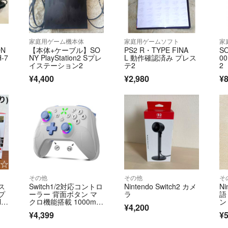
家庭用ゲーム機本体
家庭用ゲームソフト
家
N
【本体+ケーブル】SO
PS2 R・TYPE FINA
SO
H-7
NY PlayStation2 Sプレ
L 動作確認済み プレス
0
イステーション2
テ2
2
¥4,400
¥2,980
¥8
その他
その他
そ
ンス
Switch1/2対応コントロ
Nintendo Switch2 カメ
Ni
プ
ーラー 背面ボタン マ
ラ
語
in
クロ機能搭載 1000mA
ン
¥4,200
ック
h
ム
¥4,399
¥5