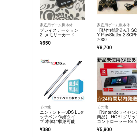
家庭用ゲーム機本体
家庭用ゲーム機本体
プレイステーション
【動作確認済み】SO
2 メモリーカード
Y PlayStation2 SCP
7000
¥650
¥8,700
その他
その他
ニンテンドー3DS LLタ
【Nintendoライセ
ッチペン 伸縮タイ
商品】 HORI グリッ
プ 本体に収納可能
コントローラー for N
tendo Switch ブラ
¥380
¥5,900