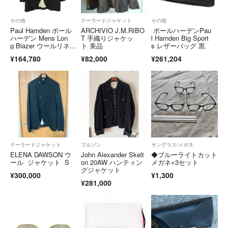
その他
テーラードジャケット
その他
Paul Harnden ポール
ARCHIVIO J.M.RIBO
ポールハーデンPau
ハーデン Mens Lon
T 手織りジャケッ
l Harnden Big Sport
g Blazer ウールリネ
ト 美品
s レザーバッグ 黒
ン メンズロングブレ
¥164,780
¥82,000
¥261,204
ザー ジャケット グレ
ー系 L【中古】
テーラードジャケット
ブルゾン
サングラス/メガネ
ELENA DAWSON ウ
John Alexander Skelt
◆ブルーライトカット
ール ジャケット S
on 20AW ハンティン
メガネ×3セット
グジャケット
¥300,000
¥1,300
¥281,000