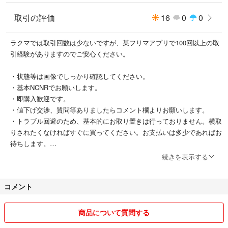
取引の評価
16
0
0
ラクマでは取引回数は少ないですが、某フリマアプリで100回以上の取
引経験がありますのでご安心ください。
・状態等は画像でしっかり確認してください。
・基本NCNRでお願いします。
・即購入歓迎です。
・値下げ交渉、質問等ありましたらコメント欄よりお願いします。
・トラブル回避のため、基本的にお取り置きは行っておりません。横取
りされたくなければすぐに買ってください。お支払いは多少であればお
待ちします。
・基本的にフリマアプリは早いもの勝ちです。出品者側として、なるべ
続きを表示する
く早く高額に買っていただける人を優先させていただきます。
・専用ページはユーザーが勝手に始めた非公式な行為であり、専用ペー
コメント
ジに関するトラブルに関しては異議申し立てをしても基本的には覆りま
せん。御留意下さい。
・コメ逃げするのは辞めてください。非常識です。
商品について質問する