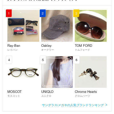
1
2
3
Ray-Ban
Oakley
TOM FORD
レイバン
オークリー
トムフォード
4
5
6
MOSCOT
UNIQLO
Chrome Hearts
モスコット
ユニクロ
クロムハーツ
サングラス/メガネの人気ブランドランキング