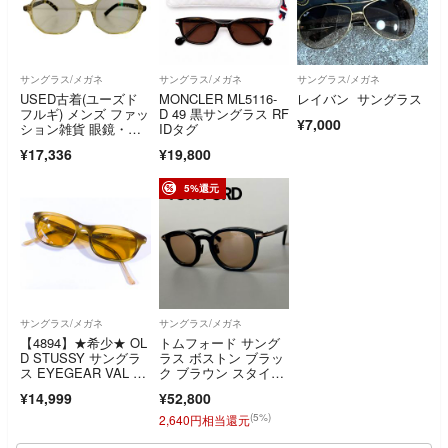
サングラス/メガネ
サングラス/メガネ
サングラス/メガネ
USED古着(ユーズド
MONCLER ML5116-
レイバン サングラス
フルギ) メンズ ファッ
D 49 黒サングラス RF
¥7,000
ション雑貨 眼鏡・サ
IDタグ
ングラス
¥17,336
¥19,800
5%還元
サングラス/メガネ
サングラス/メガネ
【4894】★希少★ OL
トムフォード サング
D STUSSY サングラ
ラス ボストン ブラッ
ス EYEGEAR VAL イ
ク ブラウン スタイリ
エロー＆ブラウン Y2
ッシュ スマート
¥14,999
¥52,800
K ヴィンテージ 激レ
ア
(5%)
2,640円相当還元