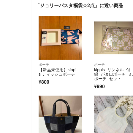
「ジョリーパスタ福袋☆2点」に近い商品
ポーチ
ポーチ
【新品未使用】kippi
kippis リンネル 付
s ティッシュポーチ
録 がま口ポーチ ミ
ポーチ セット
¥800
¥990