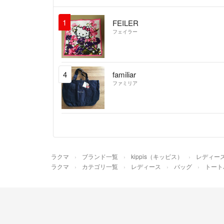
1
FEILER
フェイラー
4
familiar
ファミリア
ラクマ
ブランド一覧
kippis（キッピス）
レディー
ラクマ
カテゴリ一覧
レディース
バッグ
トート