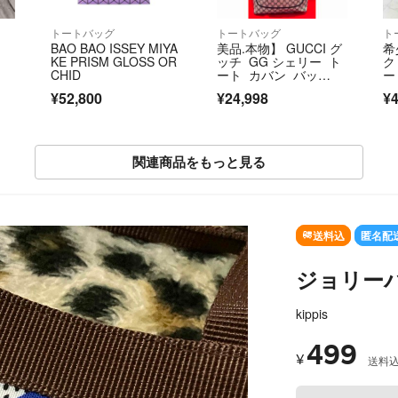
トートバッグ
トートバッグ
ト
BAO BAO ISSEY MIYA
美品.本物】 GUCCI グ
希
KE PRISM GLOSS OR
ッチ GG シェリー ト
ク
CHID
ート カバン バッ
ー
グ 男女兼用 通勤通
さ
¥52,800
¥24,998
¥4
学 A4 大容量 紺 ネイ
ビー
関連商品をもっと見る
SOLD OUT
送料込
匿名配
ジョリー
kippis
499
¥
送料