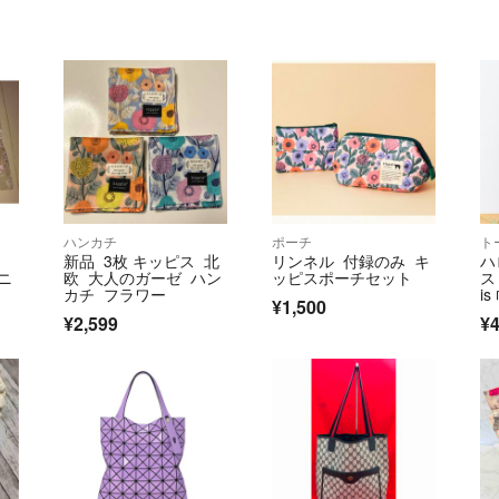
ハンカチ
ポーチ
ト
新品 3枚 キッピス 北
リンネル 付録のみ キ
ハ
ニ
欧 大人のガーゼ ハン
ッピスポーチセット
ス 
カチ フラワー
i
¥1,500
¥2,599
¥4