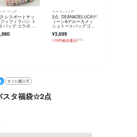
ートバッグ
トートバッグ
少 レスポートサッ
2点 DEAN&DELUCAデ
 フィフィラパン ト
ィーン&デルーカメッ
トバッグ コラボ う
シュトートバッグゴー
ぎ 限定品
ルドLとS
,980
¥3,699
(3%)
110円相当還元
SOLD OUT
送
すぐに購入可
パスタ福袋☆2点
込