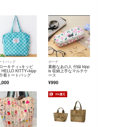
ートバッグ
ポーチ
ローキティ×キッピ
素敵なあの人 付録 kipp
HELLO KITTY×kipp
is 収納上手なマルチケ
s 巾着トートバッグ
ース
,000
¥990
3%還元