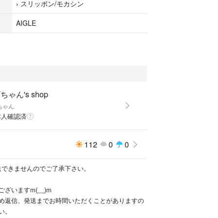
›
スリッポン/モカシン
AIGLE
ちゃん's shop
ちゃん
本人確認済
112
0
0
発送できませんのでご了承下さい。
ざいますm(__)m
め返信、発送までお時間いただくことがありますの
い。