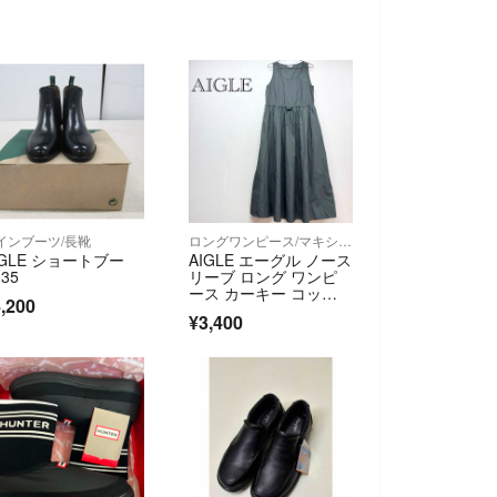
インブーツ/長靴
ロングワンピース/マキシワンピース
IGLE ショートブー
AIGLE エーグル ノース
35
リーブ ロング ワンピ
ース カーキー コット
,200
ン 無地
¥3,400