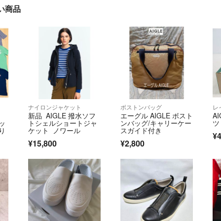
近い商品
ナイロンジャケット
ボストンバッグ
レ
ト
新品 AIGLE 撥水ソフ
エーグル AIGLE ボスト
A
ッ
トシェルショートジャ
ンバッグ/キャリーケー
ツ 
り
ケット ノワール
スガイド付き
¥4
¥15,800
¥2,800