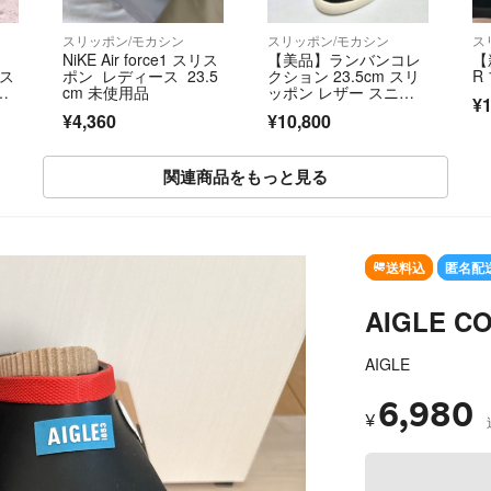
スリッポン/モカシン
スリッポン/モカシン
ス
NiKE Air force1 スリス
【美品】ランバンコレ
【
ズス
ポン レディース 23.5
クション 23.5cm スリ
R
本
cm 未使用品
ッポン レザー スニー
¥1
カー
¥4,360
¥10,800
関連商品をもっと見る
SOLD OUT
送料込
匿名配
AIGLE C
AIGLE
6,980
¥