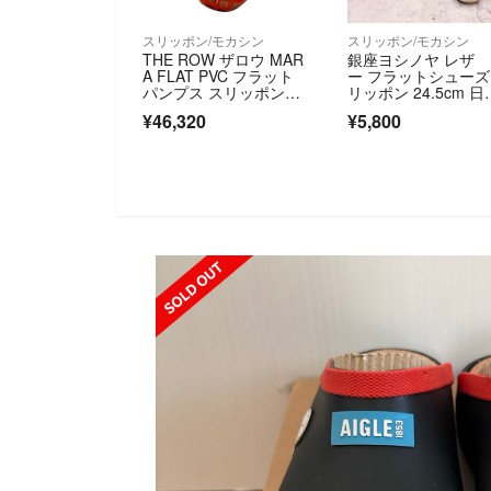
スリッポン/モカシン
スリッポン/モカシン
THE ROW ザロウ MAR
銀座ヨシノヤ レザ
A FLAT PVC フラット
ー フラットシュー
パンプス スリッポン F
リッポン 24.5cm 日
1505 サイズ37 1/2 24.
製
¥46,320
¥5,800
5cm相当 レッド レディ
ース 古着 中古 USED
OUT