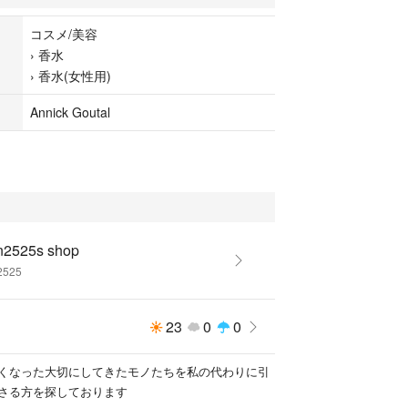
ます
コスメ/美容
›
香水
›
香水(女性用)
が少なくなり、今回手放すことにしました
しの方や香水がお好きな方にお譲りできれば嬉しい
Annick Goutal
がとうございました
願いいたします
リ ＃オードトワレ
ニックグタール ＃ブランド ＃百貨店 ＃路面店 ＃
n2525s shop
店
2525
23
0
0
くなった大切にしてきたモノたちを私の代わりに引
さる方を探しております