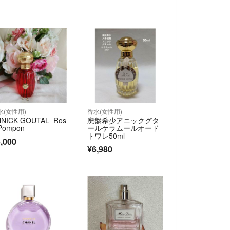
水(女性用)
香水(女性用)
NNICK GOUTAL Ros
廃盤希少アニックグタ
Pompon
ールケラムールオード
トワレ50ml
,000
¥6,980