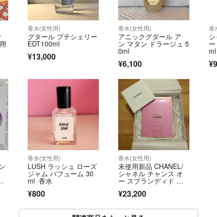
香水(女性用)
香水(女性用)
香
オ
グタール プチシェリー
アニックグダール ア
シ
使用
EDT100ml
ン マタン ドラージュ 5
ー
0ml
ml
¥13,000
¥6,100
¥9
香水(女性用)
香水(女性用)
ン
LUSH ラッシュ ローズ
未使用新品 CHANEL/
ィ
ジャム パフューム 30
シャネル チャンス オ
ァ
ml 香水
ー スプランディド オ
ードゥ パルファム
¥800
¥23,200