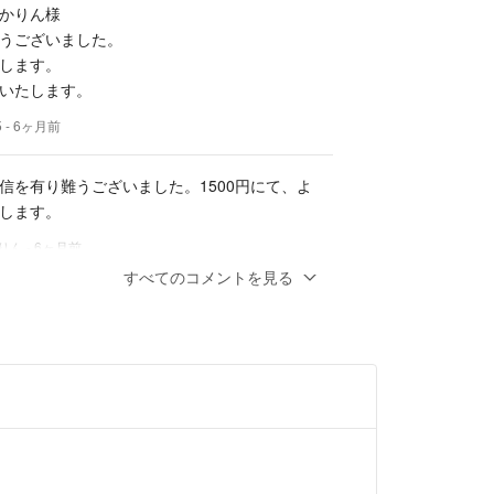
かりん様
は再利用しております
うございました。
します。
いたします。
時掲載しております
く投稿を削除しております
5
- 6ヶ月前
に応じて品物の価格を
信を有り難うございました。1500円にて、よ
します。
で値上げ、値下げいたします
りん
- 6ヶ月前
すべてのコメントを見る
ご了承ください
かりん様
ご連絡が大変遅くなりましたが、コメントあ
ました。
りがとうございました
願いできれば大変助かりますがいかがでしょう
願いいたします
のほどお願いいたします。
5
- 6ヶ月前