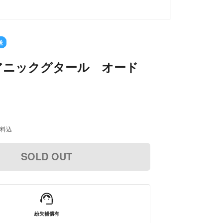
送
ニックグタール オード
料込
SOLD OUT
紛失補償有