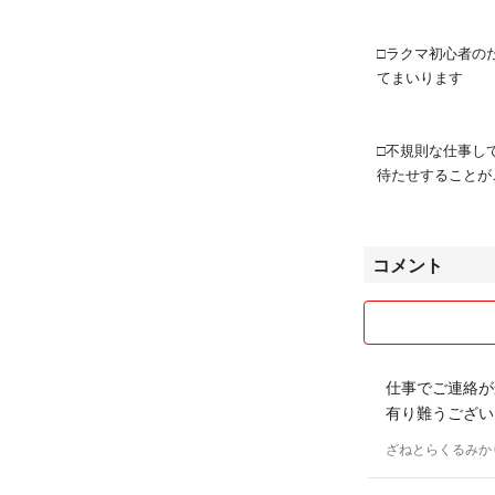
□ラクマ初心者の
てまいります
□不規則な仕事し
待たせすることが
□初心者のためお
コメント
ただく場合がご
□中古品とご理解
ご購入のご検討を
仕事でご連絡が
有り難うござい
□素人検品のため
ざねとらくるみか