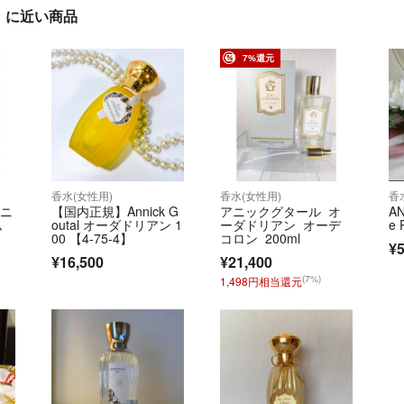
」に近い商品
7%還元
香水(女性用)
香水(女性用)
香
アニ
【国内正規】Annick G
アニックグタール オ
A
ム
outal オーダドリアン 1
ーダドリアン オーデ
e 
00 【4-75-4】
コロン 200ml
¥5
¥16,500
¥21,400
(7%)
1,498円相当還元