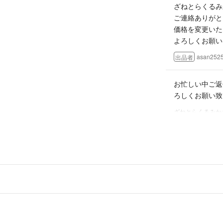
ざねとらくるみ
□発送梱包材・袋
ご連絡ありがと
価格を変更いた
よろしくお願い
□別サイトにて同
完売の際は予告な
asan252
出品者
□季節や市場価格
お忙しい中ご返
見直しております
ろしくお願い致
自分のタイミング
ざねとらくるみか
以上、あらかじめ
ざねとらくるみ
はじめまして。
りがとうござい
ご覧いただきあ
1500円でお
どうぞよろしくお
か。
よろしくご検討
asan252
出品者