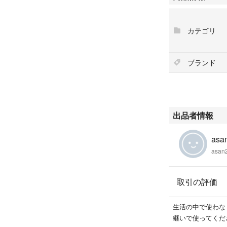
購入をお願いし
カテゴリ
香水をつけること
新たな香りをお探
ブランド
です
ご覧いただきあり
どうぞよろしくお
出品者情報
＃香水 ＃ブルガ
＃フランス ＃ア
asa
デパート ＃免税
asan
01211750
取引の評価
生活の中で使わな
継いで使ってくだ