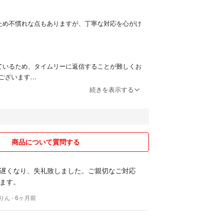
ため不慣れな点もありますが、丁寧な対応を心がけ
ているため、タイムリーに返信することが難しくお
ございます
続きを表示する
値引き・抱き合わせ販売の対応が難しくお時間をい
ざいます
商品について質問する
いただける方限定で
お願いいたします
遅くなり、失礼致しました。ご親切なご対応
ます。
見落としがある場合がございます
りん
- 6ヶ月前