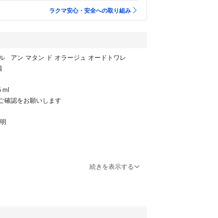
ラクマ安心・安全への取り組み
ル アン マタン ド オラージュ オードトワレ
着
５ml
ご確認をお願いします
不明
、中古品となります 衛生面を気になさる方はご購入
続きを表示する
傷や汚れ等の使用感がございます
匂いの変化がある場合がございます ご了承の上、ご