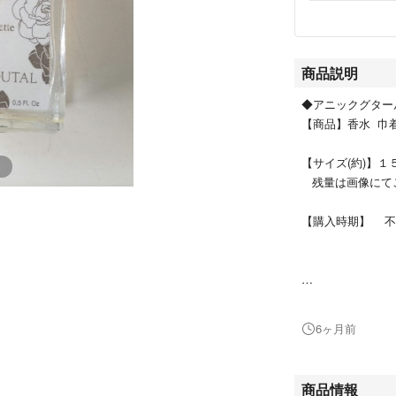
商品説明
◆アニックグター
【商品】香水 巾
【サイズ(約)】１
残量は画像にて
【購入時期】 
□長期自宅保管品
をお控えください
6ヶ月前
□容器に細かい
商品情報
□経年経過による