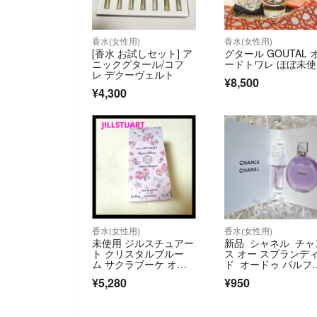
香水(女性用)
香水(女性用)
[香水 お試しセット] ア
グタール GOUTAL 
ニックグタール/コフ
ードトワレ ほぼ未
レ デクーヴェルト
¥8,500
¥4,300
香水(女性用)
香水(女性用)
未使用 ジルスチュアー
新品 シャネル チャ
ト クリスタルブルー
ス オー スプランデ
ム サクラブーケ オー
ド オードゥ パルフ
ドパルファン
ム 1.5ml
¥5,280
¥950