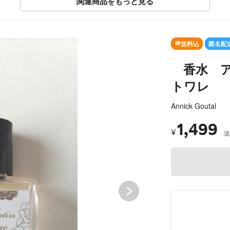
関連商品をもっと見る
SOLD OUT
送料込
匿名配
香水 ア
トワレ
Annick Goutal
1,499
¥
送