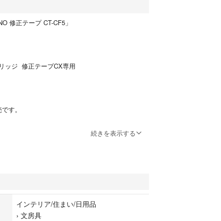
O 修正テープ CT-CF5」
リッジ 修正テープCX専用
売です。
、パッケージの角に多少の傷みがあります。
続きを表示する
宅保管です。
慮ください。
インテリア/住まい/日用品
›
文房具