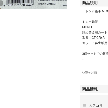
商品説明
「トンボ鉛筆 MON
トンボ鉛筆
MONO
詰め替え用カート
型番：CT-CR5R
カラー：再生紙用
3個セットでの販
3つのうち1つに
写真5〜7
5ヶ月前
未使用ですが、自
神経質な方はご遠
商品情報
カテゴリ