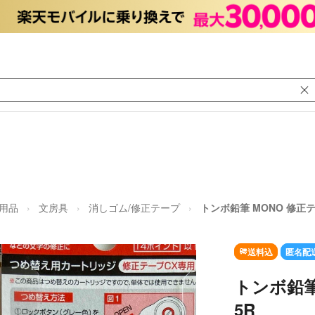
日用品
文房具
消しゴム/修正テープ
トンボ鉛筆 MONO 修正テー
送料込
匿名配
トンボ鉛筆 
5R