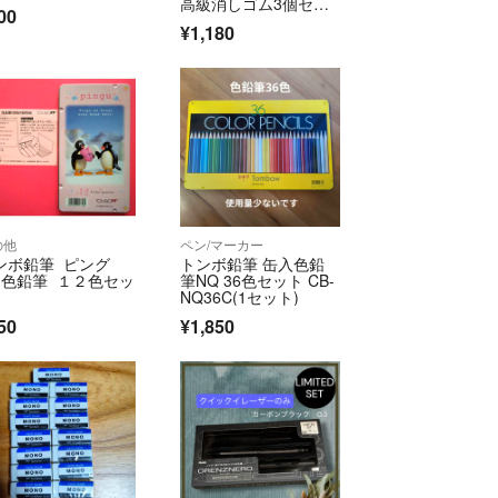
高級消しゴム3個セッ
00
ト🚚匿名・送料込み
¥1,180
の他
ペン/マーカー
ンボ鉛筆 ピング
トンボ鉛筆 缶入色鉛
 色鉛筆 １２色セッ
筆NQ 36色セット CB-
NQ36C(1セット)
50
¥1,850