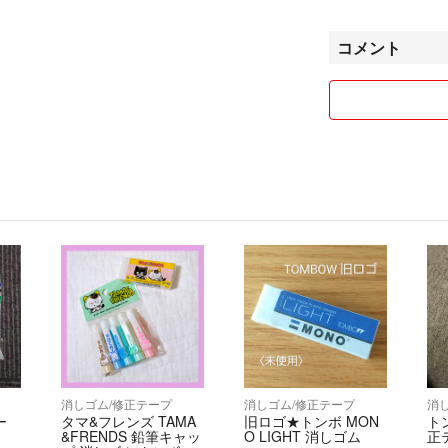
持ちの良いお取引
す。
コメント
消しゴム/修正テープ
消しゴム/修正テープ
消
ー
タマ&フレンズ TAMA
旧ロゴ★トンボ MON
ト
&FRENDS 鉛筆キャッ
O LIGHT 消しゴム
正テ