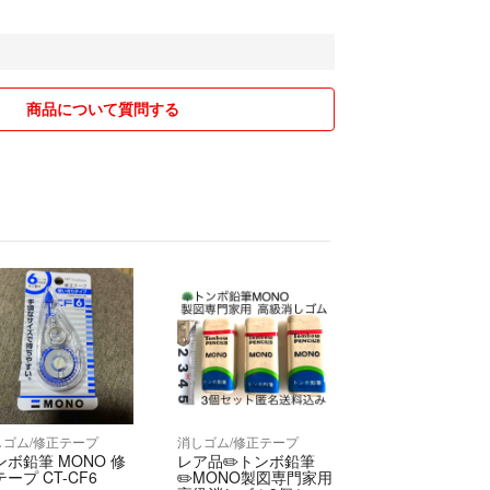
ができるよう、誠実な対応をしたいと思っておりま
商品について質問する
しゴム/修正テープ
消しゴム/修正テープ
ンボ鉛筆 MONO 修
レア品✏️トンボ鉛筆
ープ CT-CF6
✏️MONO製図専門家用