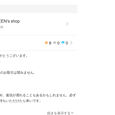
EN's shop
EN
8
0
0
がとうございます。
。
方とのお取引は望みません。
め、返信が遅れることもあるかもしれません。必ず
待ちいただけたら幸いです。
りは、なかなか難しい点もありますが、お互いに気
続きを表示する