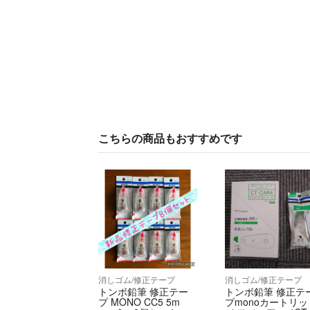
こちらの商品もおすすめです
消しゴム/修正テープ
消しゴム/修正テープ
トンボ鉛筆 修正テー
トンボ鉛筆 修正テ
プ MONO CC5 5m
プmonoカートリッ