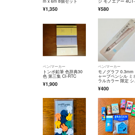
m x 6m 8個セット
ジ モノエアー 4CT-
R4
¥1,350
¥580
ペン/マーカー
ペン/マーカー
トンボ鉛筆 色辞典30
モノグラフ 0.3mm
色 第三集 CI-RTC
ャープペンシル ミ
ラルカラー 限定 シ
¥1,900
ルベージュ
¥400