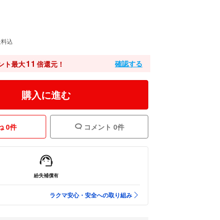
送料込
11
確認する
ント最大
倍還元！
購入に進む
 0件
コメント 0件
紛失補償有
ラクマ安心・安全への取り組み