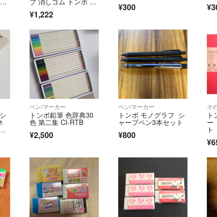
CA
プ 消しゴム トンボ 当
¥300
¥3
時物
¥1,222
ペン/マーカー
ペン/マーカー
そ
 シ
トンボ鉛筆 色辞典30
トンボ モノグラフ シ
ト
ネ
色 第二集 CI-RTB
ャープペン3本セット
ー
ェ
ト
¥2,500
¥800
¥6