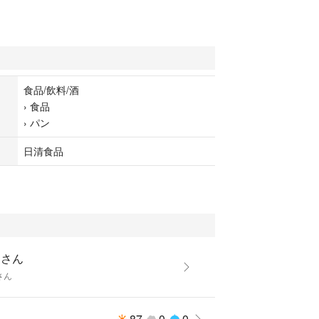
食品/飲料/酒
›
食品
›
パン
日清食品
ーさん
さん
87
0
0