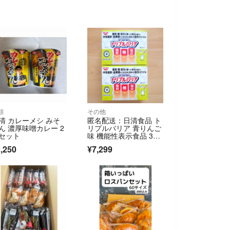
類
その他
清 カレーメシ みそ
匿名配送：日清食品 ト
ん 濃厚味噌カレー 2
リプルバリア 青りんご
セット
味 機能性表示食品 30
本入り×2箱
,250
¥7,299