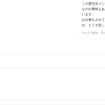
この度完全メシ
なのか興味もあ
◎喫煙者、ペット
います。
お仕事をされて
が、どうぞ宜し
お互いが気持ちの
チャム大好き
- 3
どうぞよろしくお願い