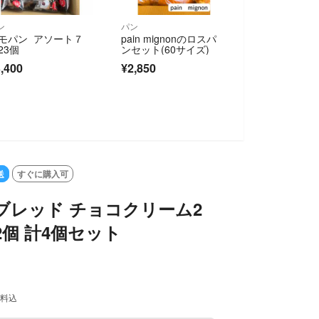
ン
パン
モパン アソート７
pain mignonのロスパ
23個
ンセット(60サイズ)
,400
¥2,850
SOLD OU
送
すぐに購入可
ブレッド チョコクリーム2
2個 計4個セット
料込