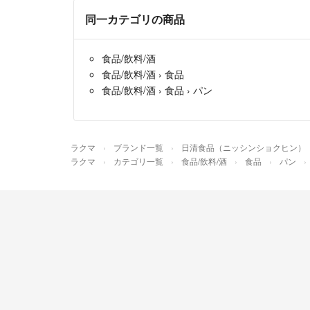
同一カテゴリの商品
食品/飲料/酒
食品/飲料/酒
›
食品
食品/飲料/酒
›
食品
›
パン
ラクマ
ブランド一覧
日清食品（ニッシンショクヒン）
ラクマ
カテゴリ一覧
食品/飲料/酒
食品
パン