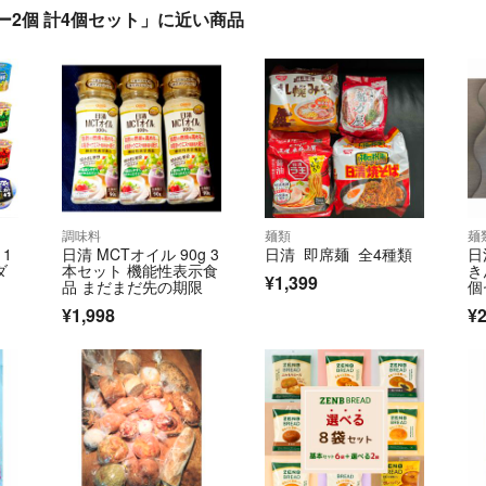
ー2個 計4個セット」に近い商品
調味料
麺類
麺
1
日清 MCTオイル 90g 3
日清 即席麺 全4種類
日
ダ
本セット 機能性表示食
き
¥1,399
品 まだまだ先の期限
個
¥1,998
¥2