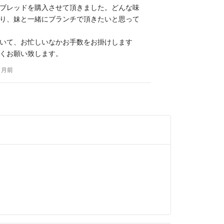
ブレッドを購入させて頂きました。どんな味
り、妹と一緒にブランチで頂きたいと思って
共におりません。
いて、お忙しいなかお手数をお掛けします
くお願い致します。
良いお取引をできるよう心がけています。
ヶ月前
致します(*^-^)