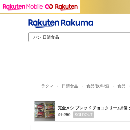
ラクマ
日清食品
食品/飲料/酒
食品
完全メシ ブレッド チョコクリーム2個 
¥1,250
SOLDOUT