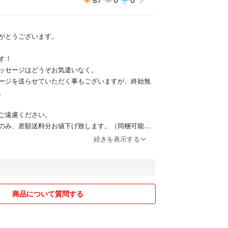
がとうございます。
す！
ッセージはどうぞお気遣いなく。
ージを送らせていただく事もございますが、終始無
。
ご遠慮ください。
のみ、差額送料分お値下げ致します。（同梱可能な
続きを表示する
掛けください。
、ご返信が遅くなる場合がございます。
、ご返信いたします。
商品について質問する
ご提供させていただく為、簡易包装、リサイクル品
ございます。
いませ。