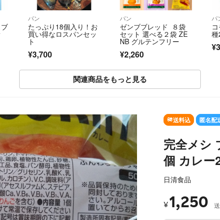
パン
パン
パ
スブ
たっぷり18個入り！お
ゼンブブレッド ８袋
コ
新
買い得なロスパンセッ
セット 選べる２袋 ZE
種
り
ト
NB グルテンフリー
¥3
¥3,700
¥2,260
関連商品をもっと見る
SOLD OUT
送料込
匿名配
完全メシ 
個 カレー
日清食品
1,250
¥
送