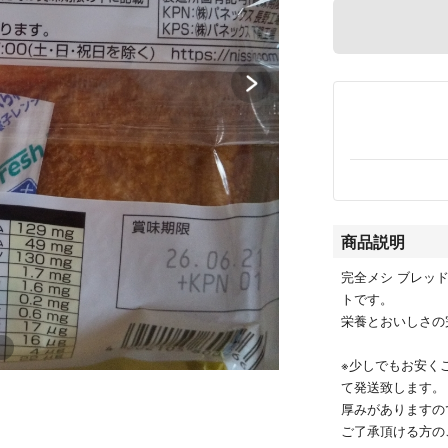
商品説明
完全メシ ブレッ
トです。
栄養とおいしさの
※少しでもお安く
て発送致します。
厚みがありますの
ご了承頂ける方の