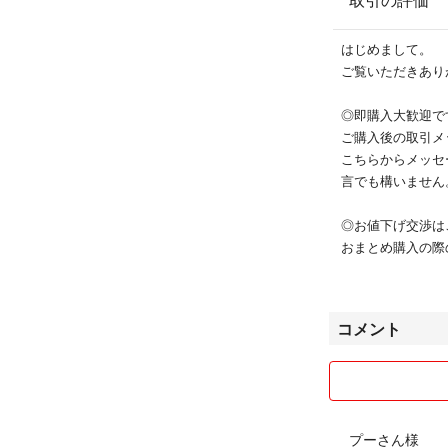
はじめまして。
ご覧いただきあり
◎即購入大歓迎で
ご購入後の取引メ
こちらからメッセ
言でも構いません
◎お値下げ交渉は
おまとめ購入の際
場合）
ご購入前に、お声
コメント
◎日中は仕事の為
24時間以内には
◎少しでもお安く
を使用する場合も
プーさん様
予めご了承くださ