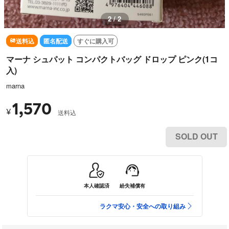
1 / 2
送料込
匿名配送
すぐに購入可
マーナ シュパット コンパクトバッグ ドロップ ピンク(1コ
入)
marna
1,570
¥
送料込
SOLD OUT
本人確認済
紛失補償有
ラクマ安心・安全への取り組み