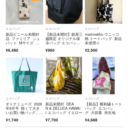
エコバッグ
エコバッグ
エコバッグ
新品ビニール未開封
【新品未開封】銀座三
marimekko ウニッコ
品 ファミリア シュ
越限定 オリジナル保
柄 トートバッグ 新品
パット Mサイズ ベ
冷バッグ エコバッ
未使用☆
ージュ BG
グ トートバッグ
¥6,480
¥960
¥2,500
エコバッグ
エコバッグ
エコバッグ
オトナミューズ 2026
新品未開封 DEA
【新品】蝶刺繍トート
年9月号 軽くて大き
N & DELUCA HAWAI
バッグ エコバッ
いお買い物バッグ」キ
I エコバッグ イエロー
グ 大容量 布生地
ティ 紀ノ国屋
¥1,740
¥7,700
¥4,688