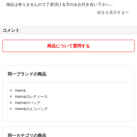
保証は有りませんので了承頂ける方のみお付き合い下さい
続きを表示する
他サイトで雪が降らない地域で大雪になりかなり遅れましたが
到着しました
コメント
到着しないですっての事は過去有りません
商品は基本綺麗な物しか出しません
商品について質問する
細かく状態書きますが気になる事は聞いて下さい
同一ブランドの商品
marna
marnaのレディース
marnaのバッグ
marnaのエコバッグ
同一カテゴリの商品