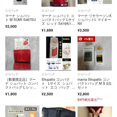
エコバッグ
エコバッグ
エコバッグ
マーナ シュパッ
マーナ シュパット コ
マーナ リサラーソンX
ト M SUMI S467SU
ンパクトバッグ Lサイ
シュパットL マイキー
ズ レッド S419A(1コ
NV
¥2,000
入)
¥1,699
¥3,500
3%還元
エコバッグ
エコバッグ
エコバッグ
［数量限定品］マー
Shupatto コンパク
marna Shupatto コン
ナ シュパット コンパ
ト Lサイズ シュパ
パクトバッグ M S 2点
クトバッグ L レッド
ット エコ バッグ 特
セット
（ドット柄） 40L セ
大 40L
¥1,900
¥2,500
¥2,800
ブン＆アイ限定版
(3%)
84円相当還元