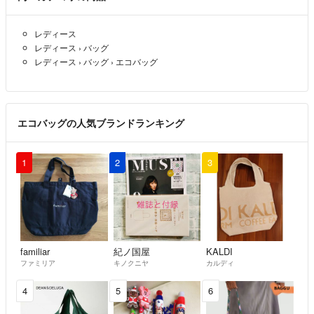
レディース
レディース
›
バッグ
レディース
›
バッグ
›
エコバッグ
エコバッグの人気ブランドランキング
1
2
3
familiar
紀ノ国屋
KALDI
ファミリア
キノクニヤ
カルディ
4
5
6