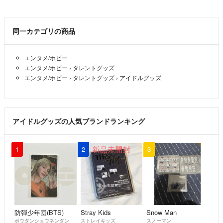
⚠️韓流ショップ品になります。
🔸月曜日〜金曜日は仕事の都合上
コメントのお返事は直ぐに返信できません。
同一カテゴリの商品
自宅保管の為完璧を求める方、神経質な方はご遠慮下さい。
輸送中の荷物事故等に関しましては保証出来ませんのでよろしくお願い
エンタメ/ホビー
致します。
エンタメ/ホビー
›
タレントグッズ
いきなり購入OK!!
エンタメ/ホビー
›
タレントグッズ
›
アイドルグッズ
アイドルグッズの人気ブランドランキング
1
2
3
防弾少年団(BTS)
Stray Kids
Snow Man
ボウダンショウネンダン
ストレイキッズ
スノーマン