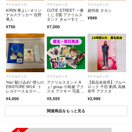
アイドルグッズ
アイドルグッズ
アイドルグッズ
KIRIN 華よい オリジ
CUTIE STREET 一番
超特急 タカシ
ナルステッカー 佐野
くじ D賞 アクリルス
¥999
勇人
タンド きゅーすと ア
クスタ 板倉可奈 増田
¥750
¥7,000
彩乃 川本笑瑠 桜庭遥
花
アイドルグッズ
アイドルグッズ
アイドルグッズ
Yes! 駆け込め! 僕らの
アクリルスタンド A
【新品未使用】ブルー
EBiSTORE M!LK ト
ぇ! group 小島健 アク
ロック 千切 豹馬 高橋
レカケース＆カー
スタ アクキー 写真 ち
恭平 アクスタ
ド アクリルキーホル
びぬい
¥4,000
¥5,555
¥2,999
ダー 塩﨑太智
関連商品をもっと見る
SOLD OUT