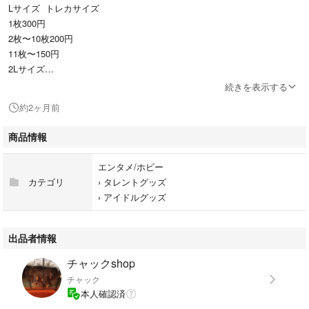
Lサイズ トレカサイズ
1枚300円
2枚〜10枚200円
11枚〜150円
2Lサイズ
1枚500円
続きを表示する
2枚〜400円
約2ヶ月前
▪️ L版〜トレカサイズ2Lサイズに
サイズ変更可能ですのでコメントにて御連絡よろしくお願い致します。
商品情報
韓流ショップ品
#YUMA
エンタメ/ホビー
コメントのお返事は仕事の関係上夜遅くになります。
カテゴリ
›
タレントグッズ
即購入OKです。
›
アイドルグッズ
■撮影写真は照明の関係で色に多少の誤差がある場合がございます。
趣味で集めていた物です。
整理の為出品します。
出品者情報
裏面に多少汚れがあるかもしれません。
チャックshop
自宅保管の為完璧を求める方、神経質な方はご遠慮下さい。
チャック
#K
本人確認済
#HARUA