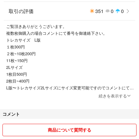
#FUMA
#MAKI
取引の評価
351
0
0
#EJ
#Taki
ご覧頂きありがとうございます。
#NICHOLAS
複数枚御購入の場合コメントにて番号を御連絡下さい。
#JO
トレカサイズ L版
#YUMA
１枚300円
２枚~10枚200円
11枚~150円
2Lサイズ
1枚目500円
2枚目~400円
L版〜トレカサイズ2Lサイズにサイズ変更可能ですのでコメントにて御
連絡よろしくお願い致します。
続きを表示する
一部変更出来ないお写真も御座います。
１枚購入の場合はオマケ無し
コメント
２枚以上御購入の場合1枚プレゼント
お写真はランダムになります。
商品について質問する
⚠️撮影写真は照明の関係で色に多少の誤差がある場合がございます。