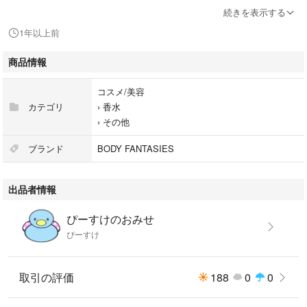
#455001008
続きを表示する
#コスメ/美容
1年以上前
#香水
#ボディスプレー
商品情報
#ボディファンタジー
#BF
コスメ/美容
カテゴリ
›
香水
›
その他
ブランド
BODY FANTASIES
出品者情報
ぴーすけのおみせ
ぴーすけ
取引の評価
188
0
0