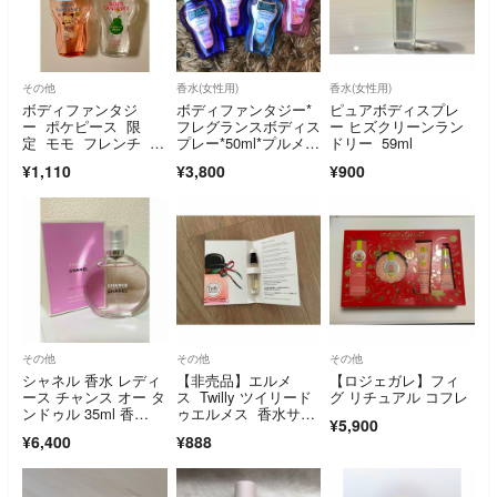
その他
香水(女性用)
香水(女性用)
ボディファンタジ
ボディファンタジー*
ピュアボディスプレ
ー ポケピース 限
フレグランスボディス
ー ヒズクリーンラン
定 モモ フレンチ ペ
プレー*50ml*プルメリ
ドリー 59ml
アー 50ml スプレー
ア他全4本
¥1,110
¥3,800
¥900
その他
その他
その他
シャネル 香水 レディ
【非売品】エルメ
【ロジェガレ】フィ
ース チャンス オー タ
ス Twilly ツイリード
グ リチュアル コフレ
ンドゥル 35ml 香
ゥエルメス 香水サン
¥5,900
水 フレグランス
プル2ml
¥6,400
¥888