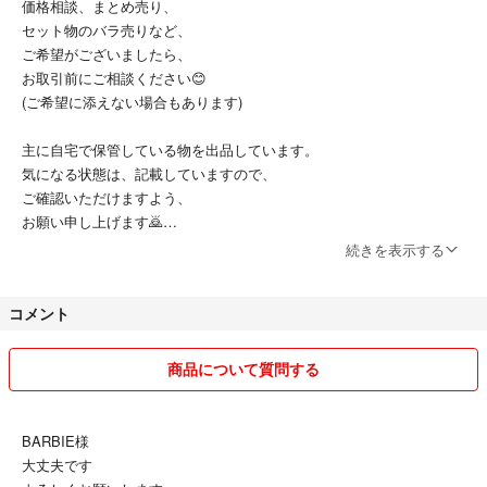
価格相談、まとめ売り、
セット物のバラ売りなど、
ご希望がございましたら、
お取引前にご相談ください😊
(ご希望に添えない場合もあります)
主に自宅で保管している物を出品しています。
気になる状態は、記載していますので、
ご確認いただけますよう、
お願い申し上げます🙇
続きを表示する
梱包用品は、
リユース品を使用することもありますが、
コメント
(ショップバッグやロゴ入段ボールを含む)
なるべく綺麗な状態の物を使用しています。
ご理解いただけますと幸いです。
商品について質問する
他社での出品もしている為、削除することがあります。ご了承下さい。
BARBIE様
よろしくお願い致します😀
大丈夫です