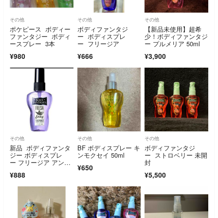
その他
その他
その他
ポケピース ボディー
ボディファンタジ
【新品未使用】超希
ファンタジー ボディ
ー ボディスプレ
少！ボディファンタジ
ースプレー 3本
ー フリージア
ー プルメリア 50ml
¥980
¥666
¥3,900
その他
その他
その他
新品 ボディファンタ
BF ボディスプレー キ
ボディファンタジ
ジー ボディスプレ
ンモクセイ 50ml
ー ストロベリー 未開
ー フリージア アン
封
¥650
ド イージー 50ml
¥888
¥5,500