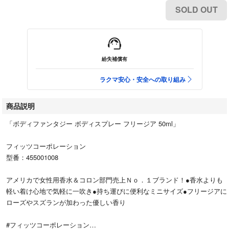
SOLD OUT
紛失補償有
ラクマ安心・安全への取り組み
商品説明
「ボディファンタジー ボディスプレー フリージア 50ml」
フィッツコーポレーション
型番：455001008
アメリカで女性用香水＆コロン部門売上Ｎｏ．１ブランド！●香水よりも
軽い着け心地で気軽に一吹き●持ち運びに便利なミニサイズ●フリージアに
ローズやスズランが加わった優しい香り
#フィッツコーポレーション