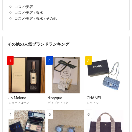
コスメ/美容
コスメ/美容
›
香水
コスメ/美容
›
香水
›
その他
その他の人気ブランドランキング
1
2
3
Jo Malone
diptyque
CHANEL
ジョーマローン
ディプティック
シャネル
4
5
6