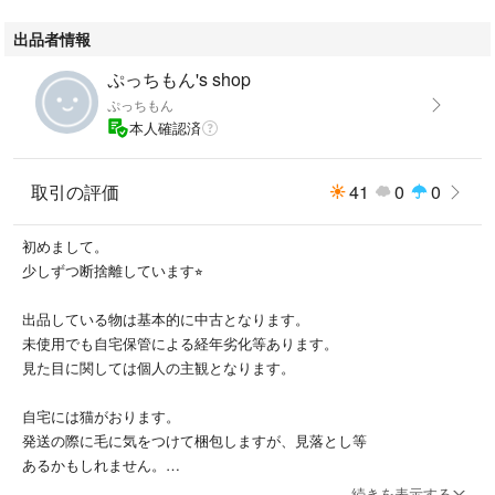
出品者情報
ぷっちもん's shop
ぷっちもん
本人確認済
取引の評価
41
0
0
初めまして。
少しずつ断捨離しています⭐︎
出品している物は基本的に中古となります。
未使用でも自宅保管による経年劣化等あります。
見た目に関しては個人の主観となります。
自宅には猫がおります。
発送の際に毛に気をつけて梱包しますが、見落とし等
あるかもしれません。
以上の点で、神経質な方、中古にご理解ない方はご遠慮下さい。
続きを表示する