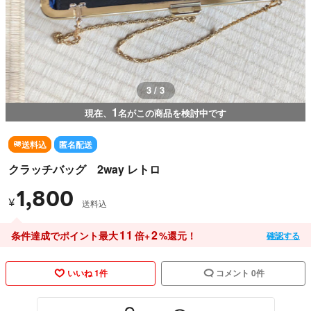
3 / 3
1
現在、
名がこの商品を検討中です
送料込
匿名配送
クラッチバッグ 2way レトロ
1,800
¥
送料込
11
2
条件達成でポイント最大
倍+
%還元！
確認する
いいね 1件
コメント 0件