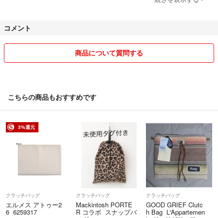
気になる点がありましたら必ず事前にお問い合わせの上、納得されてか
コメント
ら購入お願いします。
取り置きなど専用はトラブル防止のためにしておりません。
商品について質問する
コメント欄は定期的に削除させていただきますのでご了承ください。
気持ちの良い丁寧なお取引を心がけております。
こちらの商品もおすすめです
どうぞよろしくお願いします。
3%還元
クラッチバッグ
クラッチバッグ
クラッチバッグ
エルメス アトゥー2
Mackintosh PORTE
GOOD GRIEF Clutc
6 6259317
R コラボ スナップバ
h Bag L'Appartemen