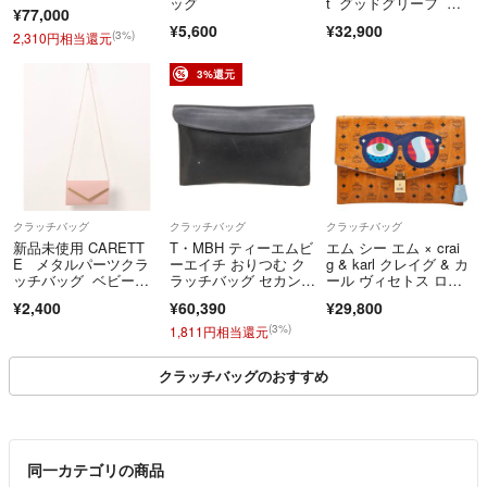
ッグ
t グッドグリーフ ク
¥77,000
ラッチバッグ
¥5,600
¥32,900
(3%)
2,310円相当還元
3%還元
クラッチバッグ
クラッチバッグ
クラッチバッグ
新品未使用 CARETT
T・MBH ティーエムビ
エム シー エム × crai
E メタルパーツクラ
ーエイチ おりつむ ク
g & karl クレイグ & カ
ッチバッグ ベビーピ
ラッチバッグ セカンド
ール ヴィセトス ロゴ
ンク
バッグ レディース カ
グラム クラッチバッ
¥2,400
¥60,390
¥29,800
ーフ ブラック
グ セカンドバッグ PV
C レディース MC
(3%)
1,811円相当還元
M 【1-0281751】
クラッチバッグのおすすめ
同一カテゴリの商品