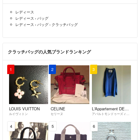
レディース
レディース
›
バッグ
レディース
›
バッグ
›
クラッチバッグ
クラッチバッグの人気ブランドランキング
1
2
3
LOUIS VUITTON
CELINE
L'Appartement DEUXIEME CLASSE
ルイヴィトン
セリーヌ
アパルトモンドゥーズィエムクラス
4
5
6