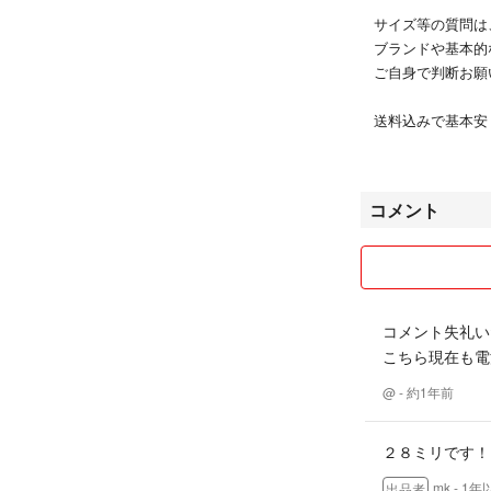
サイズ等の質問は
ブランドや基本的
ご自身で判断お願
送料込みで基本安
値下げ交渉は、複
お受け致します！
コメント
返品交換不可です
発送方法も簡易包
新品のものも袋か
個人で販売もして
コメント失礼いたしま
売り切れる場合も
こちら現在も電
幼い子どもがいて
@
- 約1年前
仕事もしているの
連絡が遅くなる場合
２８ミリです！
以上、こちらの勝
その分安く出品し
mk
- 1
出品者