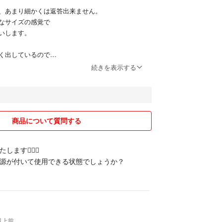
、あまり細かくは返答出来ません。
なサイズの感覚で
いします。
く出しているので
数購入でしたら
続きを表示する
。
装になります。
ら出して発送になることが多いです。
商品について質問する
いるので
す🙇🏻‍♀️
ございます。
源が付いて使用できる状態でしょうか？
で
がございますm(_ _)m
手で申し訳ありませんが
ていると思うので
年以上前