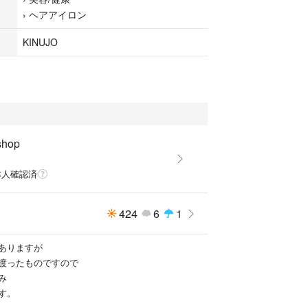
›
ヘアアイロン
KINUJO
shop
本人確認済
424
6
1
ありますが
渡ったものですので
み
す。