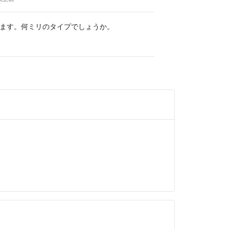
み
ます！
ます。何ミリのタイプでしょうか。
すが
からのクレームではありません。
せんが
たので返品で申請しました。
な、油のようなシミでした。
した指でもつきそうなシミです。
すが、
たが、シワがかなりあって
思うので
させてもらってます。
コメントありますが
すが
て変更されたのに
悪いような書き込みで残念です。
こうの住所表記間違いなので